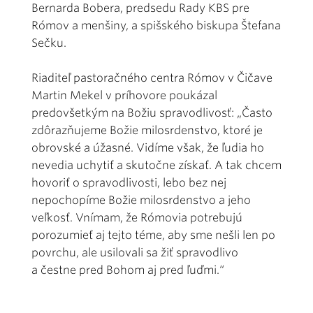
Bernarda Bobera, predsedu Rady KBS pre
Rómov a menšiny, a spišského biskupa Štefana
Sečku.
Riaditeľ pastoračného centra Rómov v Čičave
Martin Mekel v príhovore poukázal
predovšetkým na Božiu spravodlivosť: „Často
zdôrazňujeme Božie milosrdenstvo, ktoré je
obrovské a úžasné. Vidíme však, že ľudia ho
nevedia uchytiť a skutočne získať. A tak chcem
hovoriť o spravodlivosti, lebo bez nej
nepochopíme Božie milosrdenstvo a jeho
veľkosť. Vnímam, že Rómovia potrebujú
porozumieť aj tejto téme, aby sme nešli len po
povrchu, ale usilovali sa žiť spravodlivo
a čestne pred Bohom aj pred ľuďmi.“