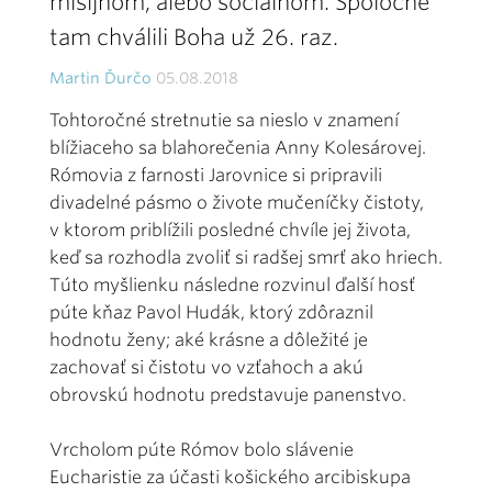
misijnom, alebo sociálnom. Spoločne
tam chválili Boha už 26. raz.
Martin Ďurčo
05.08.2018
Tohtoročné stretnutie sa nieslo v znamení
blížiaceho sa blahorečenia Anny Kolesárovej.
Rómovia z farnosti Jarovnice si pripravili
divadelné pásmo o živote mučeníčky čistoty,
v ktorom priblížili posledné chvíle jej života,
keď sa rozhodla zvoliť si radšej smrť ako hriech.
Túto myšlienku následne rozvinul ďalší hosť
púte kňaz Pavol Hudák, ktorý zdôraznil
hodnotu ženy; aké krásne a dôležité je
zachovať si čistotu vo vzťahoch a akú
obrovskú hodnotu predstavuje panenstvo.
Vrcholom púte Rómov bolo slávenie
Eucharistie za účasti košického arcibiskupa