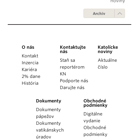
noviny
Archív
O nás
Kontaktujte
Katolícke
nás
noviny
Kontakt
Staň sa
Aktuálne
Inzercia
reportérom
číslo
Kariéra
KN
2% dane
Podporte nás
História
Darujte nás
Dokumenty
Obchodné
podmienky
Dokumenty
Digitálne
pápežov
vydanie
Dokumenty
Obchodné
vatikánskych
podmienky
úradov