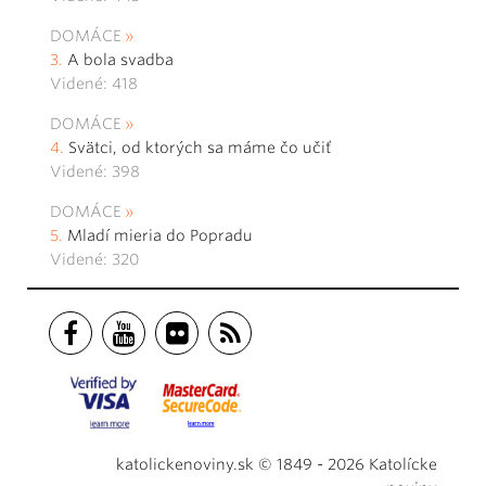
DOMÁCE
A bola svadba
Videné: 418
DOMÁCE
Svätci, od ktorých sa máme čo učiť
Videné: 398
DOMÁCE
Mladí mieria do Popradu
Videné: 320
katolickenoviny.sk © 1849 - 2026 Katolícke