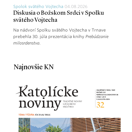
Spolok svätého Vojtecha
04.08.2026
Diskusia o Božskom Srdci v Spolku
svätého Vojtecha
Na nádvorí Spolku svätého Vojtecha v Trnave
prebehla 30. júla prezentácia knihy
Prebúdzanie
milosrdenstva
.
Najnovšie KN