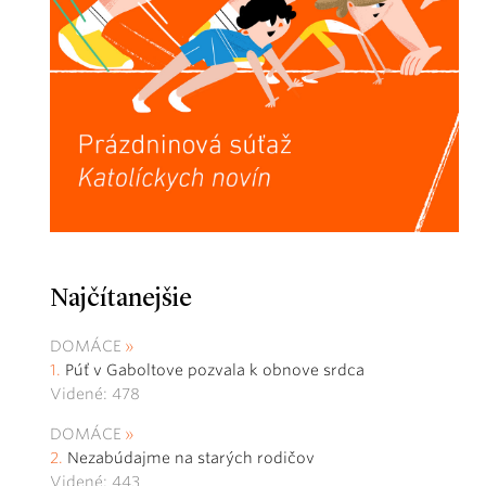
Najčítanejšie
DOMÁCE
Púť v Gaboltove pozvala k obnove srdca
Videné: 478
DOMÁCE
Nezabúdajme na starých rodičov
Videné: 443