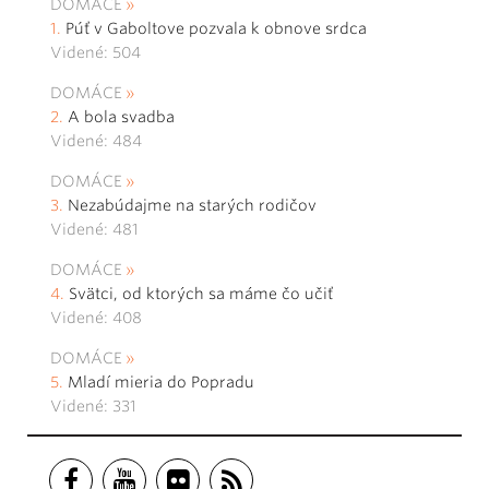
DOMÁCE
Púť v Gaboltove pozvala k obnove srdca
Videné: 504
DOMÁCE
A bola svadba
Videné: 484
DOMÁCE
Nezabúdajme na starých rodičov
Videné: 481
DOMÁCE
Svätci, od ktorých sa máme čo učiť
Videné: 408
DOMÁCE
Mladí mieria do Popradu
Videné: 331