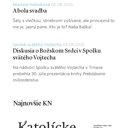
Martina Halúsková
05.08.2026
A bola svadba
Šaty s vlečkou, striebrom vyšívané, ale princezná to
nie je, jasný pane. Kto je to? Naša Baška!
Spolok svätého Vojtecha
04.08.2026
Diskusia o Božskom Srdci v Spolku
svätého Vojtecha
Na nádvorí Spolku svätého Vojtecha v Trnave
prebehla 30. júla prezentácia knihy
Prebúdzanie
milosrdenstva
.
Najnovšie KN