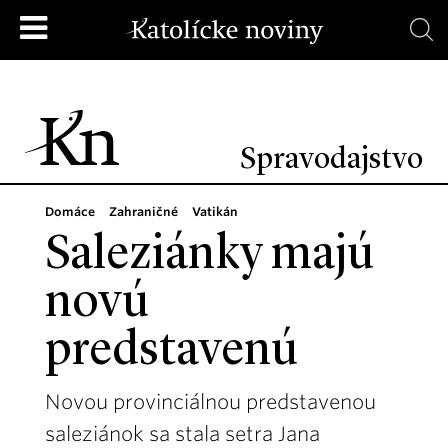
Spravodajstvo
Domáce
Zahraničné
Vatikán
Saleziánky majú
novú
predstavenú
Novou provinciálnou predstavenou
saleziánok sa stala setra Jana