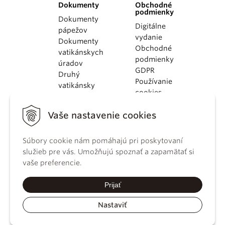
Dokumenty
Obchodné
podmienky
Dokumenty
Digitálne
pápežov
vydanie
Dokumenty
Obchodné
vatikánskych
podmienky
úradov
GDPR
Druhý
Používanie
vatikánsky
cookies
koncil
Dokumenty
Vaše nastavenie cookies
KBS
Kódex
Súbory cookie nám pomáhajú pri poskytovaní
kánonického
služieb pre vás. Umožňujú spoznať a zapamätať si
práva
vaše preferencie.
Katechizmus
Katolíckej
Prijať
cirkvi
Nastaviť