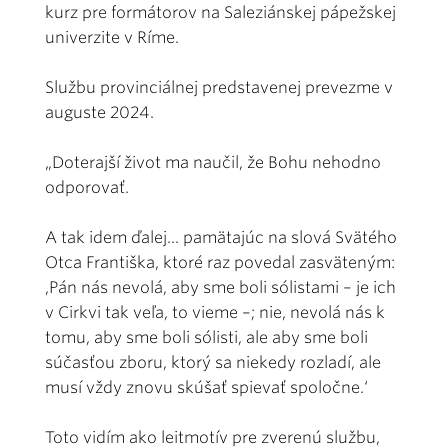
kurz pre formátorov na Saleziánskej pápežskej
univerzite v Ríme.
Službu provinciálnej predstavenej prevezme v
auguste 2024.
„Doterajší život ma naučil, že Bohu nehodno
odporovať.
A tak idem ďalej... pamätajúc na slová Svätého
Otca Františka, ktoré raz povedal zasväteným:
,Pán nás nevolá, aby sme boli sólistami – je ich
v Cirkvi tak veľa, to vieme –; nie, nevolá nás k
tomu, aby sme boli sólisti, ale aby sme boli
súčasťou zboru, ktorý sa niekedy rozladí, ale
musí vždy znovu skúšať spievať spoločne.‘
Toto vidím ako leitmotív pre zverenú službu,