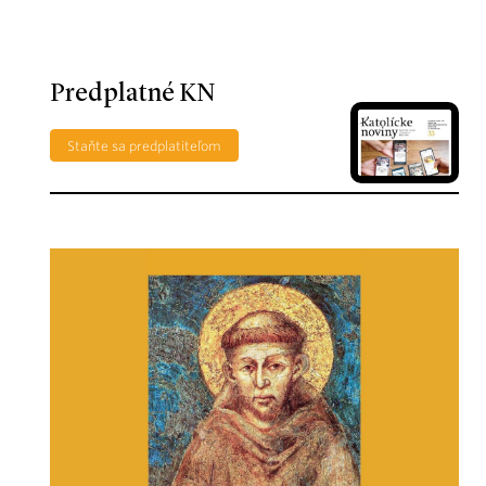
Predplatné KN
Staňte sa predplatiteľom