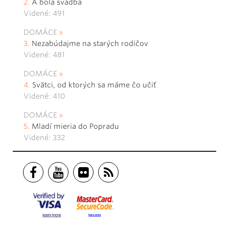
A bola svadba
Videné: 491
DOMÁCE
Nezabúdajme na starých rodičov
Videné: 481
DOMÁCE
Svätci, od ktorých sa máme čo učiť
Videné: 410
DOMÁCE
Mladí mieria do Popradu
Videné: 332