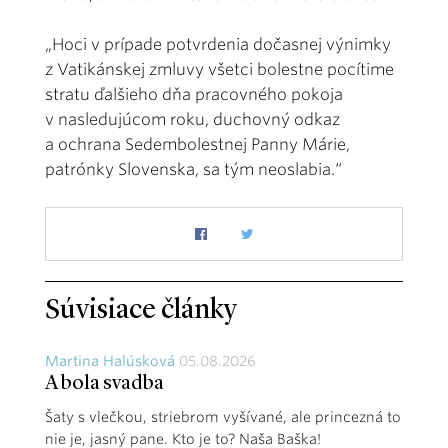
„Hoci v prípade potvrdenia dočasnej výnimky
z Vatikánskej zmluvy všetci bolestne pocítime
stratu ďalšieho dňa pracovného pokoja
v nasledujúcom roku, duchovný odkaz
a ochrana Sedembolestnej Panny Márie,
patrónky Slovenska, sa tým neoslabia.“
Súvisiace články
Martina Halúsková
05.08.2026
A bola svadba
Šaty s vlečkou, striebrom vyšívané, ale princezná to
nie je, jasný pane. Kto je to? Naša Baška!