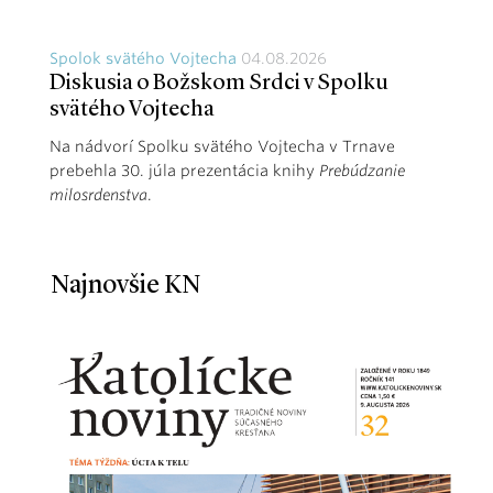
Spolok svätého Vojtecha
04.08.2026
Diskusia o Božskom Srdci v Spolku
svätého Vojtecha
Na nádvorí Spolku svätého Vojtecha v Trnave
prebehla 30. júla prezentácia knihy
Prebúdzanie
milosrdenstva
.
Najnovšie KN