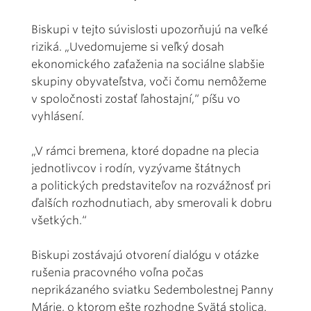
Biskupi v tejto súvislosti upozorňujú na veľké
riziká. „Uvedomujeme si veľký dosah
ekonomického zaťaženia na sociálne slabšie
skupiny obyvateľstva, voči čomu nemôžeme
v spoločnosti zostať ľahostajní,“ píšu vo
vyhlásení.
„V rámci bremena, ktoré dopadne na plecia
jednotlivcov i rodín, vyzývame štátnych
a politických predstaviteľov na rozvážnosť pri
ďalších rozhodnutiach, aby smerovali k dobru
všetkých.“
Biskupi zostávajú otvorení dialógu v otázke
rušenia pracovného voľna počas
neprikázaného sviatku Sedembolestnej Panny
Márie, o ktorom ešte rozhodne Svätá stolica.