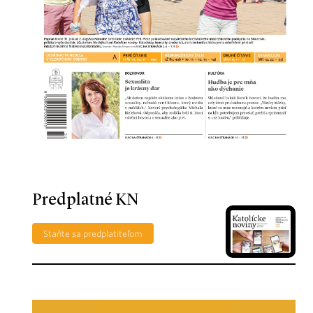
Predplatné KN
Staňte sa predplatiteľom