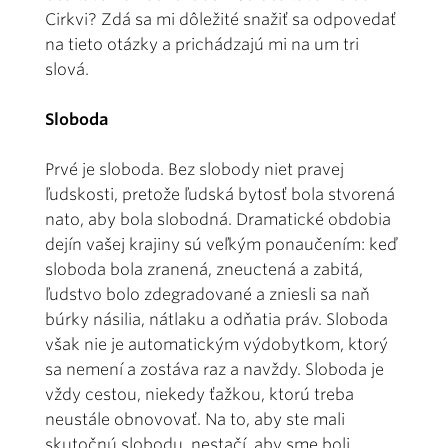
Cirkvi? Zdá sa mi dôležité snažiť sa odpovedať
na tieto otázky a prichádzajú mi na um tri
slová.
Sloboda
Prvé je sloboda. Bez slobody niet pravej
ľudskosti, pretože ľudská bytosť bola stvorená
nato, aby bola slobodná. Dramatické obdobia
dejín vašej krajiny sú veľkým ponaučením: keď
sloboda bola zranená, zneuctená a zabitá,
ľudstvo bolo zdegradované a zniesli sa naň
búrky násilia, nátlaku a odňatia práv. Sloboda
však nie je automatickým výdobytkom, ktorý
sa nemení a zostáva raz a navždy. Sloboda je
vždy cestou, niekedy ťažkou, ktorú treba
neustále obnovovať. Na to, aby ste mali
skutočnú slobodu, nestačí, aby sme boli