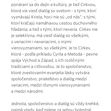
ponáraní sa do dejín a kultúry, je tiež Cirkvou,
ktorá vie viesť dialóg so svetom - s tými, ktorí
vyznávajú Krista, hoci nie sú „od nás“; s tými,
ktorí kráčajú namáhavou cestou duchovného
hľadania; a tiež s tými, ktorí neveria. Cirkev nie
je selektívna, má viesť dialóg so všetkými,
s veriacimi i neveriacimi, s inými
vierovyznaniami, so všetkými. Je to Cirkev,
ktorá - podľa príkladu Cyrila a Metoda - pevne
spája Východ a Západ, s ich rozličnými
tradíciami a citlivosťou. Je to spoločenstvo,
ktoré zvestovaním evanjelia lásky vytvára
spoločenstvo, priateľstvo a dialóg medzi
veriacimi, medzi rôznymi vierovyznaniami
a medzi národmi.
Jednota, spoločenstvo a dialóg sú vždy krehké,
najmä vtedy, keď máme za sebou bolestné