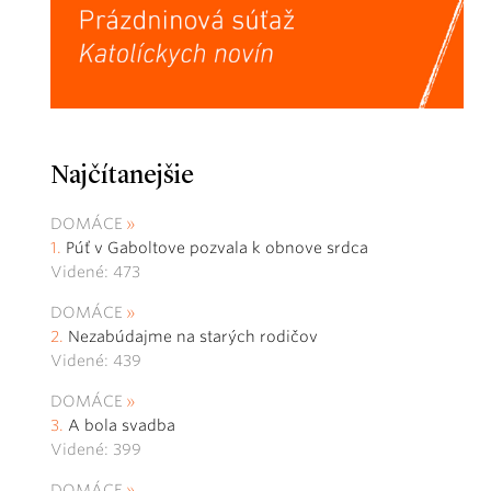
Najčítanejšie
DOMÁCE
Púť v Gaboltove pozvala k obnove srdca
Videné: 473
DOMÁCE
Nezabúdajme na starých rodičov
Videné: 439
DOMÁCE
A bola svadba
Videné: 399
DOMÁCE