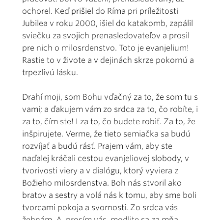
ochorel. Keď prišiel do Ríma pri príležitosti
Jubilea v roku 2000, išiel do katakomb, zapálil
sviečku za svojich prenasledovateľov a prosil
pre nich o milosrdenstvo. Toto je evanjelium!
Rastie to v živote a v dejinách skrze pokornú a
trpezlivú lásku.
Drahí moji, som Bohu vďačný za to, že som tu s
vami; a ďakujem vám zo srdca za to, čo robíte, i
za to, čím ste! I za to, čo budete robiť. Za to, že
inšpirujete. Verme, že tieto semiačka sa budú
rozvíjať a budú rásť. Prajem vám, aby ste
naďalej kráčali cestou evanjeliovej slobody, v
tvorivosti viery a v dialógu, ktorý vyviera z
Božieho milosrdenstva. Boh nás stvoril ako
bratov a sestry a volá nás k tomu, aby sme boli
tvorcami pokoja a svornosti. Zo srdca vás
žehnám. A, prosím vás, modlite sa za mňa.