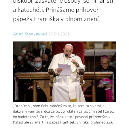
biskupi, zasvätené osoby, seminaristi
a katechéti. Prinášame príhovor
pápeža Františka v plnom znení.
Anna Stankayová
13.09.2021
„Drahí moji, som Bohu vďačný za to, že som tu s vami; a
ďakujem vám zo srdca za to, čo robíte, i za to, čím ste! I za to,
čo budete robiť. Za to, že inšpirujete,“ povedal prítomným v
Katedrále sv. Martina pápež František. Snímka: profimedia.sk