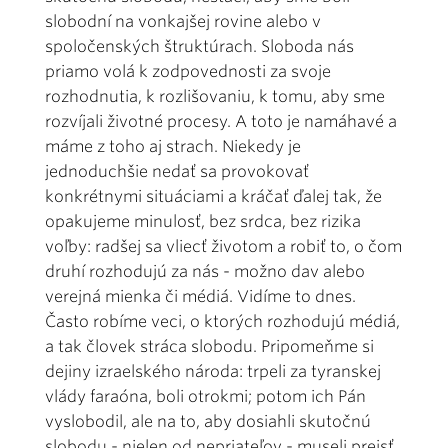
slobodní na vonkajšej rovine alebo v
spoločenských štruktúrach. Sloboda nás
priamo volá k zodpovednosti za svoje
rozhodnutia, k rozlišovaniu, k tomu, aby sme
rozvíjali životné procesy. A toto je namáhavé a
máme z toho aj strach. Niekedy je
jednoduchšie nedať sa provokovať
konkrétnymi situáciami a kráčať ďalej tak, že
opakujeme minulosť, bez srdca, bez rizika
voľby: radšej sa vliecť životom a robiť to, o čom
druhí rozhodujú za nás - možno dav alebo
verejná mienka či médiá. Vidíme to dnes.
Často robíme veci, o ktorých rozhodujú médiá,
a tak človek stráca slobodu. Pripomeňme si
dejiny izraelského národa: trpeli za tyranskej
vlády faraóna, boli otrokmi; potom ich Pán
vyslobodil, ale na to, aby dosiahli skutočnú
slobodu - nielen od nepriateľov - museli prejsť