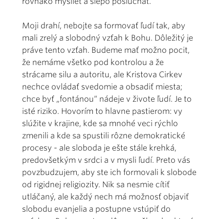
rovnako myslieť a slepo poslúchať.
Moji drahí, nebojte sa formovať ľudí tak, aby
mali zrelý a slobodný vzťah k Bohu. Dôležitý je
práve tento vzťah. Budeme mať možno pocit,
že nemáme všetko pod kontrolou a že
strácame silu a autoritu, ale Kristova Cirkev
nechce ovládať svedomie a obsadiť miesta;
chce byť „fontánou“ nádeje v živote ľudí. Je to
isté riziko. Hovorím to hlavne pastierom: vy
slúžite v krajine, kde sa mnohé veci rýchlo
zmenili a kde sa spustili rôzne demokratické
procesy - ale sloboda je ešte stále krehká,
predovšetkým v srdci a v mysli ľudí. Preto vás
povzbudzujem, aby ste ich formovali k slobode
od rigidnej religiozity. Nik sa nesmie cítiť
utláčaný, ale každý nech má možnosť objaviť
slobodu evanjelia a postupne vstúpiť do