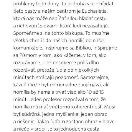
problémy tejto doby. To je druhá vec - hľadať
tieto cesty a naším centrom je Eucharistia,
ktorá nás môže napĺňať silou hľadať cestu
a nehovoriť slovami, ktoré ľudí nezasahujú.
Spomeňme si na tohto biskupa. To musíme
všetko zhrnúť do našich homílií, do našej
komunikácie. Inšpirujme sa Bibliou, inšpirujme
sa Písmom v tom, ako kážeme, v tom, ako
rozprávame. Tiež nesmieme príliš dlho
rozprávať, pretože ľudia po niekoľkých
minútach strácajú pozornosť. Samozrejme,
kázeň môže byť mimoriadne zaujímavá, ale
homília by nemala trvať viac ako 10 až 15
minút. Jeden profesor rozprával o tom, že
homília má mať vnútornú koherentnosť. Musí
byť súdržná, jedna myšlienka, jeden obraz
a riešenie. Takto ľuďom zostane obraz v hlave
a niečo v srdci. Je to jednoduchá cesta