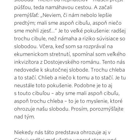
púšťou, teda namáhavou cestou. A začali
premýšľať: „Neviem, či nám nebolo lepšie
predtým; mali sme aspoň cibuľu, aspoň niečo
sme mohli zjesť...“ Je to veľké pokušenie: radšej
trochu cibule, než námaha a riziko súvisiace so
slobodou. Včera, keď som sa rozprával na
ekumenickom stretnutí, spomínal som veľkého
inkvizítora z Dostojevského románu. Tento nás
nedovedie k skutočnej slobode. Trochu chleba
a to stačí. Chlieb a niečo k tomu a to stačí. Je tu
neustále toto pokušenie. Podobne je to aj
s touto cibuľou – aby sme mali aspoň cibuľu,
aspoň trochu chleba – to je to myslenie, ktoré
ohrozuje našu slobodu. Prosím, porozmýšľajte
nad tým.
Niekedy nás táto predstava ohrozuje aj v