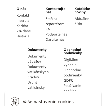
O nás
Kontaktujte
Katolícke
nás
noviny
Kontakt
Staň sa
Aktuálne
Inzercia
reportérom
číslo
Kariéra
KN
2% dane
Podporte nás
História
Darujte nás
Dokumenty
Obchodné
podmienky
Dokumenty
Digitálne
pápežov
vydanie
Dokumenty
Obchodné
vatikánskych
podmienky
úradov
GDPR
Druhý
Používanie
vatikánsky
cookies
koncil
Dokumenty
Vaše nastavenie cookies
KBS