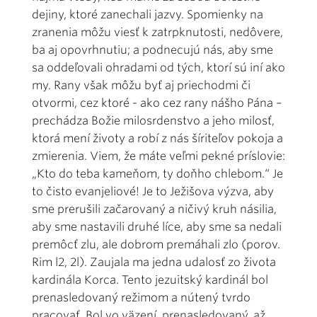
dejiny, ktoré zanechali jazvy. Spomienky na
zranenia môžu viesť k zatrpknutosti, nedôvere,
ba aj opovrhnutiu; a podnecujú nás, aby sme
sa oddeľovali ohradami od tých, ktorí sú iní ako
my. Rany však môžu byť aj priechodmi či
otvormi, cez ktoré - ako cez rany nášho Pána –
prechádza Božie milosrdenstvo a jeho milosť,
ktorá mení životy a robí z nás šíriteľov pokoja a
zmierenia. Viem, že máte veľmi pekné príslovie:
„Kto do teba kameňom, ty doňho chlebom.“ Je
to čisto evanjeliové! Je to Ježišova výzva, aby
sme prerušili začarovaný a ničivý kruh násilia,
aby sme nastavili druhé líce, aby sme sa nedali
premôcť zlu, ale dobrom premáhali zlo (porov.
Rim l2, 2l). Zaujala ma jedna udalosť zo života
kardinála Korca. Tento jezuitský kardinál bol
prenasledovaný režimom a nútený tvrdo
pracovať. Bol vo väzení, prenasledovaný, až