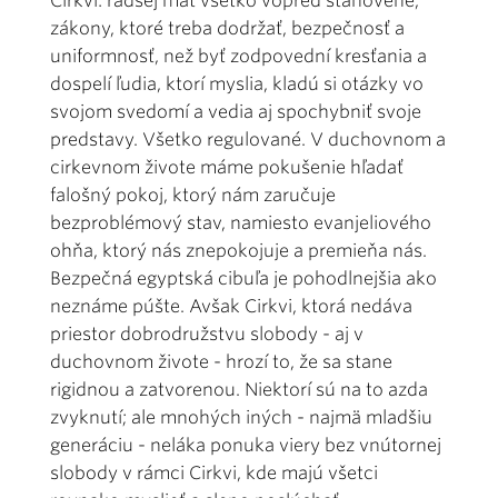
Cirkvi: radšej mať všetko vopred stanovené,
zákony, ktoré treba dodržať, bezpečnosť a
uniformnosť, než byť zodpovední kresťania a
dospelí ľudia, ktorí myslia, kladú si otázky vo
svojom svedomí a vedia aj spochybniť svoje
predstavy. Všetko regulované. V duchovnom a
cirkevnom živote máme pokušenie hľadať
falošný pokoj, ktorý nám zaručuje
bezproblémový stav, namiesto evanjeliového
ohňa, ktorý nás znepokojuje a premieňa nás.
Bezpečná egyptská cibuľa je pohodlnejšia ako
neznáme púšte. Avšak Cirkvi, ktorá nedáva
priestor dobrodružstvu slobody - aj v
duchovnom živote - hrozí to, že sa stane
rigidnou a zatvorenou. Niektorí sú na to azda
zvyknutí; ale mnohých iných - najmä mladšiu
generáciu - neláka ponuka viery bez vnútornej
slobody v rámci Cirkvi, kde majú všetci