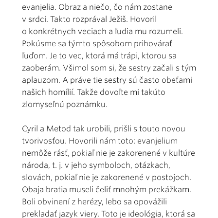
evanjelia. Obraz a niečo, čo nám zostane
v srdci. Takto rozprával Ježiš. Hovoril
o konkrétnych veciach a ľudia mu rozumeli.
Pokúsme sa týmto spôsobom prihovárať
ľuďom. Je to vec, ktorá má trápi, ktorou sa
zaoberám. Všimol som si, že sestry začali s tým
aplauzom. A práve tie sestry sú často obeťami
našich homílií. Takže dovoľte mi takúto
zlomyseľnú poznámku.
Cyril a Metod tak urobili, prišli s touto novou
tvorivosťou. Hovorili nám toto: evanjelium
nemôže rásť, pokiaľ nie je zakorenené v kultúre
národa, t. j. v jeho symboloch, otázkach,
slovách, pokiaľ nie je zakorenené v postojoch.
Obaja bratia museli čeliť mnohým prekážkam.
Boli obvinení z herézy, lebo sa opovážili
prekladať jazyk viery. Toto je ideológia, ktorá sa