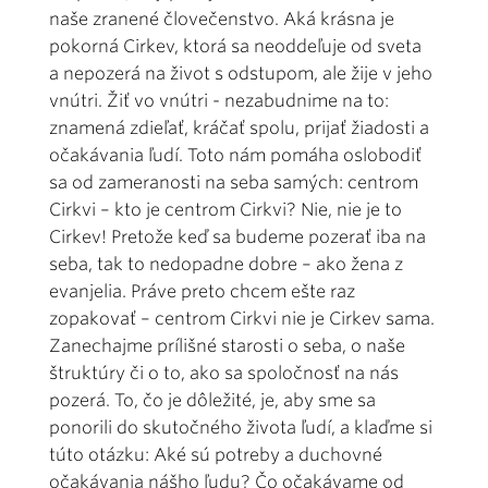
naše zranené človečenstvo. Aká krásna je
pokorná Cirkev, ktorá sa neoddeľuje od sveta
a nepozerá na život s odstupom, ale žije v jeho
vnútri. Žiť vo vnútri - nezabudnime na to:
znamená zdieľať, kráčať spolu, prijať žiadosti a
očakávania ľudí. Toto nám pomáha oslobodiť
sa od zameranosti na seba samých: centrom
Cirkvi – kto je centrom Cirkvi? Nie, nie je to
Cirkev! Pretože keď sa budeme pozerať iba na
seba, tak to nedopadne dobre – ako žena z
evanjelia. Práve preto chcem ešte raz
zopakovať – centrom Cirkvi nie je Cirkev sama.
Zanechajme prílišné starosti o seba, o naše
štruktúry či o to, ako sa spoločnosť na nás
pozerá. To, čo je dôležité, je, aby sme sa
ponorili do skutočného života ľudí, a klaďme si
túto otázku: Aké sú potreby a duchovné
očakávania nášho ľudu? Čo očakávame od