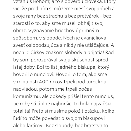
vzťahu s Bohom; a to s dôverou človeka, ktorý
vie, že pred ním si môžeme niesť svoj príbeh a
svoje rany bez strachu a bez pretvárok - bez
starostí o to, aby sme museli obhájiť svoj
obraz. Vyznávanie hriechov úprimným
spôsobom, v slobode. Nech je evanjeliová
zvesť oslobodzujúca a nikdy nie utláčajúca. A
nech je Cirkev znakom slobody a prijatia! Rád
by som porozprával svoju skúsenosť spred
istej doby. Bol to list jedného biskupa, ktorý
hovoril o nunciovi. Hovoril o tom, ako sme
v minulosti 400 rokov trpeli pod tureckou
nadvládou, potom sme trpeli počas
komunizmu, ale odkedy prišiel tento nuncius,
tie roky sú úplne najhoršie, to bola najväčšia
totalita! Preto si musíme položiť otázku, koľko
ľudí to môže povedať o svojom biskupovi
alebo farárovi. Bez slobody, bez bratstva to