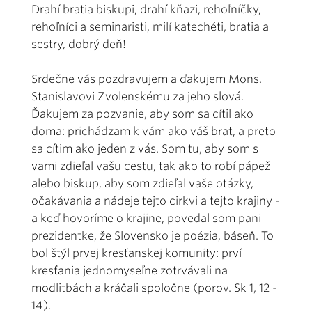
Drahí bratia biskupi, drahí kňazi, rehoľníčky,
rehoľníci a seminaristi, milí katechéti, bratia a
sestry, dobrý deň!
Srdečne vás pozdravujem a ďakujem Mons.
Stanislavovi Zvolenskému za jeho slová.
Ďakujem za pozvanie, aby som sa cítil ako
doma: prichádzam k vám ako váš brat, a preto
sa cítim ako jeden z vás. Som tu, aby som s
vami zdieľal vašu cestu, tak ako to robí pápež
alebo biskup, aby som zdieľal vaše otázky,
očakávania a nádeje tejto cirkvi a tejto krajiny -
a keď hovoríme o krajine, povedal som pani
prezidentke, že Slovensko je poézia, báseň. To
bol štýl prvej kresťanskej komunity: prví
kresťania jednomyseľne zotrvávali na
modlitbách a kráčali spoločne (porov. Sk 1, 12 -
14).