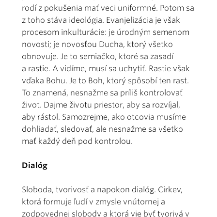
rodí z pokušenia mať veci uniformné. Potom sa
z toho stáva ideológia. Evanjelizácia je však
procesom inkulturácie: je úrodným semenom
novosti; je novosťou Ducha, ktorý všetko
obnovuje. Je to semiačko, ktoré sa zasadí
a rastie. A vidíme, musí sa uchytiť. Rastie však
vďaka Bohu. Je to Boh, ktorý spôsobí ten rast.
To znamená, nesnažme sa príliš kontrolovať
život. Dajme životu priestor, aby sa rozvíjal,
aby rástol. Samozrejme, ako otcovia musíme
dohliadať, sledovať, ale nesnažme sa všetko
mať každý deň pod kontrolou.
Dialóg
Sloboda, tvorivosť a napokon dialóg. Cirkev,
ktorá formuje ľudí v zmysle vnútornej a
zodpovednej slobody a ktorá vie byť tvorivá v