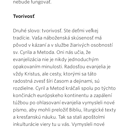
nebude fungovať.
Tvorivosť
Druhé slovo: tvorivosť. Ste deťmi veľkej
tradície. Vaša náboženská skúsenosť má
pôvod v kázaní a v službe žiarivých osobností
sv. Cyrila a Metoda. Oni nás učia, že
evanjelizácia nie je nikdy jednoduchým
opakovaním minulosti. Radosťou evanjelia je
vždy Kristus, ale cesty, ktorými sa táto
radostná zvesť šíri časom a dejinami, sú
rozdielne. Cyril a Metod kráčali spolu po týchto
končinách európskeho kontinentu a zapálení
túžbou po ohlasovaní evanjelia vymysleli nové
písmo, aby mohli preložiť Bibliu, liturgické texty
a kresťanskú náuku. Tak sa stali apoštolmi
inkulturácie viery tu u vás. Vymysleli nové