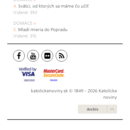
Svätci, od ktorých sa máme čo učiť
Videné: 392
DOMÁCE
Mladí mieria do Popradu
Videné: 315
katolickenoviny.sk © 1849 - 2026 Katolícke
noviny
Archív