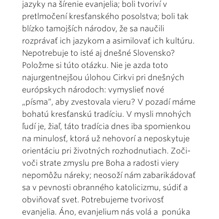
jazyky na šírenie evanjelia; boli tvoriví v
pretlmočení kresťanského posolstva; boli tak
blízko tamojších národov, že sa naučili
rozprávať ich jazykom a asimilovať ich kultúru.
Nepotrebuje to isté aj dnešné Slovensko?
Položme si túto otázku. Nie je azda toto
najurgentnejšou úlohou Cirkvi pri dnešných
európskych národoch: vymyslieť nové
„písma“, aby zvestovala vieru? V pozadí máme
bohatú kresťanskú tradíciu. V mysli mnohých
ľudí je, žiaľ, táto tradícia dnes iba spomienkou
na minulosť, ktorá už nehovorí a neposkytuje
orientáciu pri životných rozhodnutiach. Zoči-
voči strate zmyslu pre Boha a radosti viery
nepomôžu náreky; neosoží nám zabarikádovať
sa v pevnosti obranného katolicizmu, súdiť a
obviňovať svet. Potrebujeme tvorivosť
evanjelia. Áno, evanjelium nás volá a ponúka