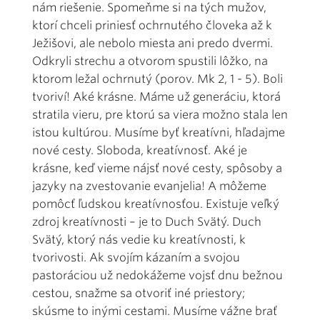
nám riešenie. Spomeňme si na tých mužov,
ktorí chceli priniesť ochrnutého človeka až k
Ježišovi, ale nebolo miesta ani predo dvermi.
Odkryli strechu a otvorom spustili lôžko, na
ktorom ležal ochrnutý (porov. Mk 2, 1 - 5). Boli
tvoriví! Aké krásne. Máme už generáciu, ktorá
stratila vieru, pre ktorú sa viera možno stala len
istou kultúrou. Musíme byť kreatívni, hľadajme
nové cesty. Sloboda, kreatívnosť. Aké je
krásne, keď vieme nájsť nové cesty, spôsoby a
jazyky na zvestovanie evanjelia! A môžeme
pomôcť ľudskou kreatívnosťou. Existuje veľký
zdroj kreatívnosti – je to Duch Svätý. Duch
Svätý, ktorý nás vedie ku kreatívnosti, k
tvorivosti. Ak svojím kázaním a svojou
pastoráciou už nedokážeme vojsť dnu bežnou
cestou, snažme sa otvoriť iné priestory;
skúsme to inými cestami. Musíme vážne brať