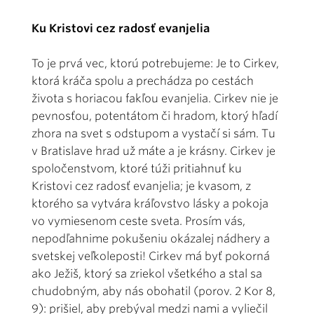
Ku Kristovi cez radosť evanjelia
To je prvá vec, ktorú potrebujeme: Je to Cirkev,
ktorá kráča spolu a prechádza po cestách
života s horiacou fakľou evanjelia. Cirkev nie je
pevnosťou, potentátom či hradom, ktorý hľadí
zhora na svet s odstupom a vystačí si sám. Tu
v Bratislave hrad už máte a je krásny. Cirkev je
spoločenstvom, ktoré túži pritiahnuť ku
Kristovi cez radosť evanjelia; je kvasom, z
ktorého sa vytvára kráľovstvo lásky a pokoja
vo vymiesenom ceste sveta. Prosím vás,
nepodľahnime pokušeniu okázalej nádhery a
svetskej veľkoleposti! Cirkev má byť pokorná
ako Ježiš, ktorý sa zriekol všetkého a stal sa
chudobným, aby nás obohatil (porov. 2 Kor 8,
9): prišiel, aby prebýval medzi nami a vyliečil