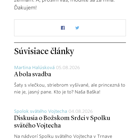
Ďakujem!
Súvisiace články
Martina Halúsková
05.08.2026
A bola svadba
Šaty s vlečkou, striebrom vyšívané, ale princezná to
nie je, jasný pane. Kto je to? Naša Baška!
Spolok svätého Vojtecha
04.08.2026
Diskusia o Božskom Srdci v Spolku
svätého Vojtecha
Na nádvorí Spolku svätého Vojtecha v Trnave