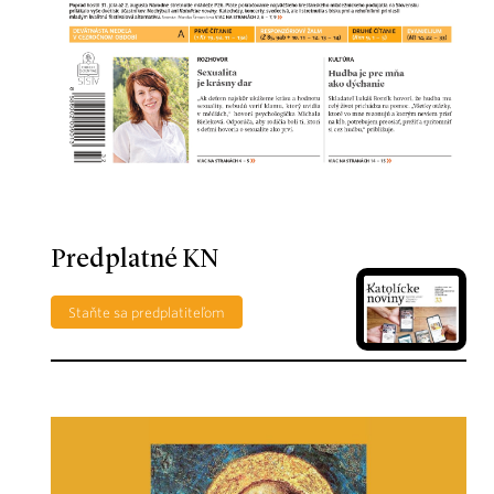
Predplatné KN
Staňte sa predplatiteľom