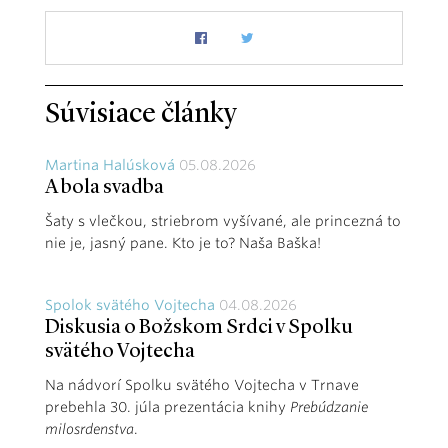
Súvisiace články
Martina Halúsková
05.08.2026
A bola svadba
Šaty s vlečkou, striebrom vyšívané, ale princezná to
nie je, jasný pane. Kto je to? Naša Baška!
Spolok svätého Vojtecha
04.08.2026
Diskusia o Božskom Srdci v Spolku
svätého Vojtecha
Na nádvorí Spolku svätého Vojtecha v Trnave
prebehla 30. júla prezentácia knihy
Prebúdzanie
milosrdenstva
.