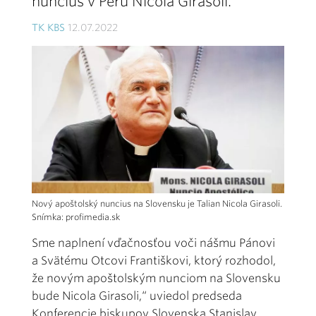
nuncius v Peru Nicola Girasoli.
TK KBS
12.07.2022
Nový apoštolský nuncius na Slovensku je Talian Nicola Girasoli.
Snímka: profimedia.sk
Sme naplnení vďačnosťou voči nášmu Pánovi
a Svätému Otcovi Františkovi, ktorý rozhodol,
že novým apoštolským nunciom na Slovensku
bude Nicola Girasoli,“ uviedol predseda
Konferencie biskupov Slovenska Stanislav