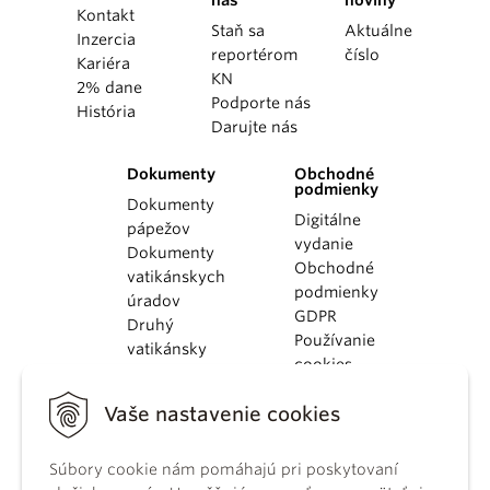
nás
noviny
Kontakt
Staň sa
Aktuálne
Inzercia
reportérom
číslo
Kariéra
KN
2% dane
Podporte nás
História
Darujte nás
Dokumenty
Obchodné
podmienky
Dokumenty
Digitálne
pápežov
vydanie
Dokumenty
Obchodné
vatikánskych
podmienky
úradov
GDPR
Druhý
Používanie
vatikánsky
cookies
koncil
Dokumenty
Vaše nastavenie cookies
KBS
Kódex
Súbory cookie nám pomáhajú pri poskytovaní
kánonického