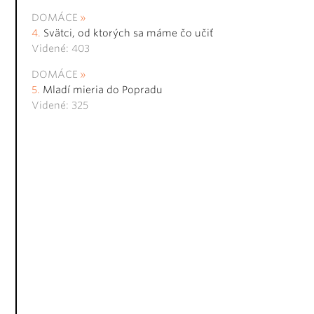
DOMÁCE
Svätci, od ktorých sa máme čo učiť
Videné: 403
DOMÁCE
Mladí mieria do Popradu
Videné: 325