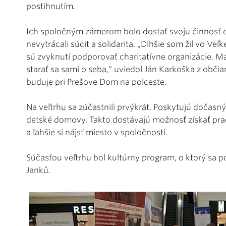
postihnutím.
Ich spoločným zámerom bolo dostať svoju činnosť d
nevytrácali súcit a solidarita. „Dlhšie som žil vo Veľk
sú zvyknutí podporovať charitatívne organizácie. M
starať sa sami o seba,“ uviedol Ján Karkoška z obč
buduje pri Prešove Dom na polceste.
Na veľtrhu sa zúčastnili prvýkrát. Poskytujú dočasn
detské domovy. Takto dostávajú možnosť získať prac
a ľahšie si nájsť miesto v spoločnosti.
Súčasťou veľtrhu bol kultúrny program, o ktorý sa 
Janků.