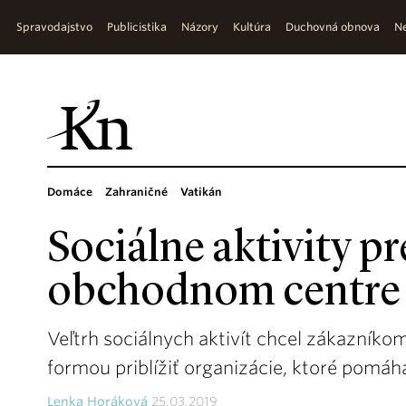
Spravodajstvo
Publicistika
Názory
Kultúra
Duchovná obnova
Ne
Domáce
Zahraničné
Vatikán
Sociálne aktivity pr
obchodnom centre
Veľtrh sociálnych aktivít chcel zákazník
formou priblížiť organizácie, ktoré pomáh
Lenka Horáková
25.03.2019