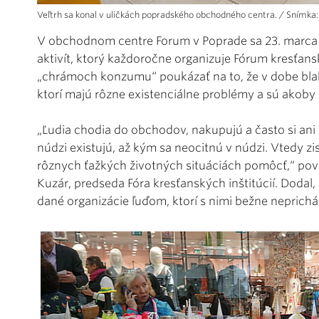
Veľtrh sa konal v uličkách popradského obchodného centra. / Snímka:
V obchodnom centre Forum v Poprade sa 23. marca u
aktivít, ktorý každoročne organizuje Fórum kresťansk
„chrámoch konzumu“ poukázať na to, že v dobe blaho
ktorí majú rôzne existenciálne problémy a sú akoby 
„Ľudia chodia do obchodov, nakupujú a často si ani
núdzi existujú, až kým sa neocitnú v núdzi. Vtedy zist
rôznych ťažkých životných situáciách pomôcť,“ pov
Kuzár, predseda Fóra kresťanských inštitúcií. Dodal,
dané organizácie ľuďom, ktorí s nimi bežne neprich