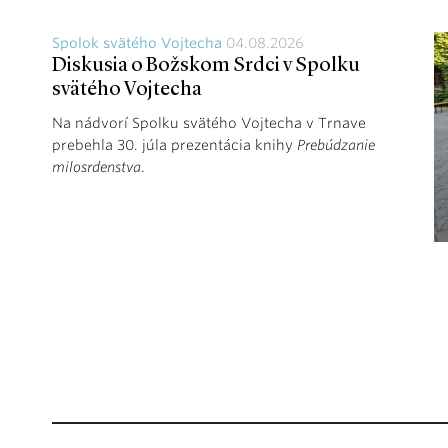
Spolok svätého Vojtecha
04.08.2026
Diskusia o Božskom Srdci v Spolku
svätého Vojtecha
Na nádvorí Spolku svätého Vojtecha v Trnave
prebehla 30. júla prezentácia knihy
Prebúdzanie
milosrdenstva
.