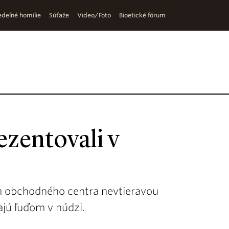
deľné homílie
Súťaže
Video/Foto
Bioetické fórum
ezentovali v
om obchodného centra nevtieravou
ajú ľuďom v núdzi.