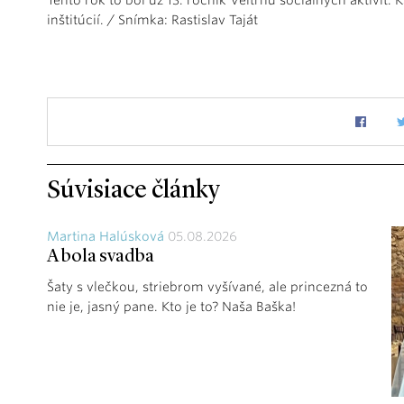
inštitúcií. / Snímka: Rastislav Taját
Súvisiace články
Martina Halúsková
05.08.2026
A bola svadba
Šaty s vlečkou, striebrom vyšívané, ale princezná to
nie je, jasný pane. Kto je to? Naša Baška!