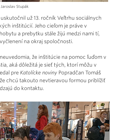
 Jaroslav Stupák
skutočnil už 13. ročník Veľtrhu sociálnych
ých inštitúcií. Jeho cieľom je práve v
bytu a prebytku stále žijú medzi nami tí,
vyčlenení na okraj spoločnosti.
 neuvedomia, že inštitúcie na pomoc ľuďom v
ia, aká dôležitá je sieť tých, ktorí môžu v
edal pre
Katolícke noviny
Popradčan Tomáš
 že chcú takouto nevtieravou formou priblížiť
ádzajú do kontaktu.