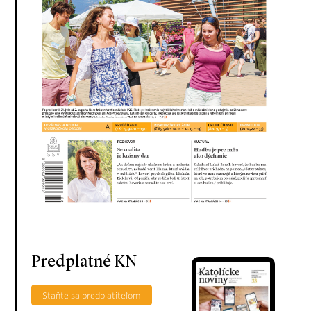
Predplatné KN
Staňte sa predplatiteľom