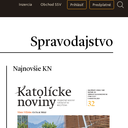
Inzercia
Obchod SSV
Prihlásiť
Predplatné
Spravodajstvo
Najnovšie KN