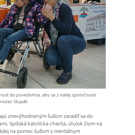
nosť do povedomia, aby sa z našej spoločnosti
aroslav Stupák
áhajú znevýhodneným ľuďom zaradiť sa do
mi, Spišská katolícka charita, útulok Dom na
 Nádej na pomoc ľuďom s mentálnym