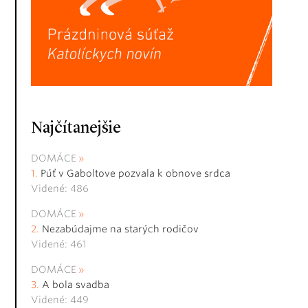
Najčítanejšie
DOMÁCE
Púť v Gaboltove pozvala k obnove srdca
Videné: 486
DOMÁCE
Nezabúdajme na starých rodičov
Videné: 461
DOMÁCE
A bola svadba
Videné: 449