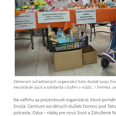
Zámerom zúčastnených organizácií bolo dostať svoju čin
nevytrácali súcit a solidarita s ľuďmi v núdzi. / Snímka: J
Na veľtrhu sa prezentovali organizácie, ktoré pom
života: Centrum sociálnych služieb Domov pod Tatra
polceste, Oáza – nádej pre nový život a Združenie