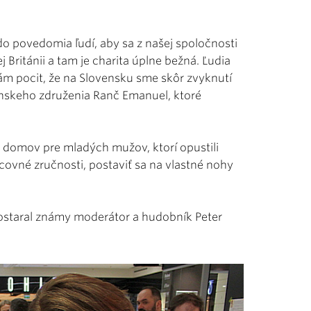
o povedomia ľudí, aby sa z našej spoločnosti
ej Británii a tam je charita úplne bežná. Ľudia
ám pocit, že na Slovensku sme skôr zvyknutí
ianskeho združenia Ranč Emanuel, ktoré
ý domov pre mladých mužov, ktorí opustili
ovné zručnosti, postaviť sa na vlastné nohy
postaral známy moderátor a hudobník Peter