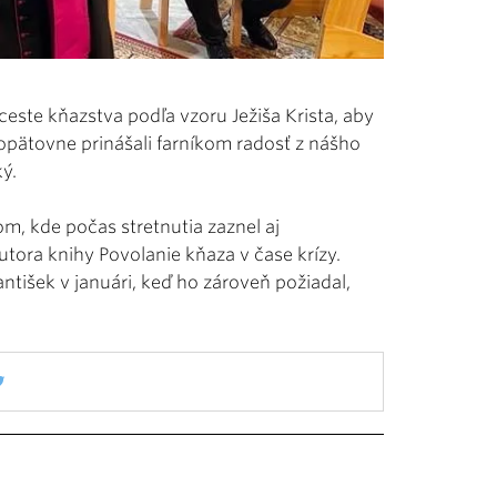
ceste kňazstva podľa vzoru Ježiša Krista, aby
 opätovne prinášali farníkom radosť z nášho
ký.
, kde počas stretnutia zaznel aj
utora knihy Povolanie kňaza v čase krízy.
tišek v januári, keď ho zároveň požiadal,