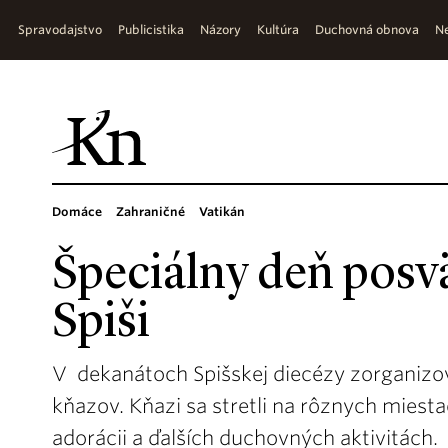
Spravodajstvo
Publicistika
Názory
Kultúra
Duchovná obnova
Ne
Domáce
Zahraničné
Vatikán
Špeciálny deň posv
Spiši
V dekanátoch Spišskej diecézy zorganizova
kňazov. Kňazi sa stretli na rôznych miesta
adorácii a ďalších duchovných aktivitách.