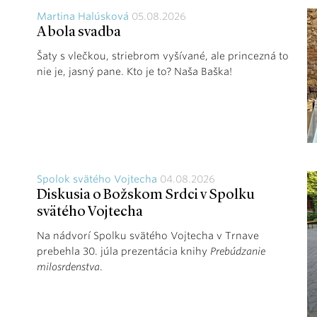
Martina Halúsková
05.08.2026
A bola svadba
Šaty s vlečkou, striebrom vyšívané, ale princezná to
nie je, jasný pane. Kto je to? Naša Baška!
Spolok svätého Vojtecha
04.08.2026
Diskusia o Božskom Srdci v Spolku
svätého Vojtecha
Na nádvorí Spolku svätého Vojtecha v Trnave
prebehla 30. júla prezentácia knihy
Prebúdzanie
milosrdenstva
.