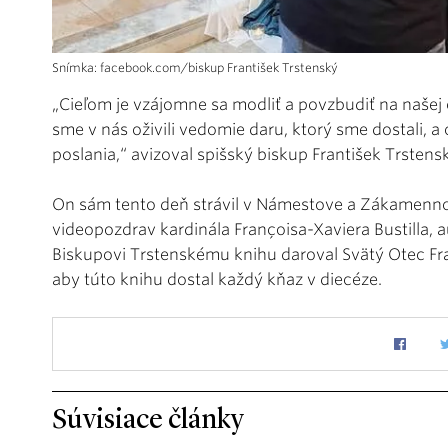
Snímka: facebook.com/biskup František Trstenský
„Cieľom je vzájomne sa modliť a povzbudiť na našej 
sme v nás oživili vedomie daru, ktorý sme dostali, a
poslania,“ avizoval spišský biskup František Trstens
On sám tento deň strávil v Námestove a Zákamennom
videopozdrav kardinála Françoisa-Xaviera Bustilla, a
Biskupovi Trstenskému knihu daroval Svätý Otec Fran
aby túto knihu dostal každý kňaz v diecéze.
Súvisiace články