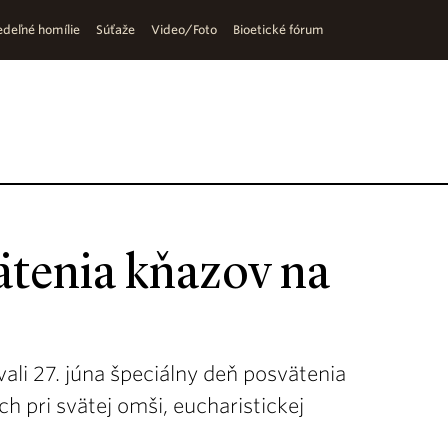
deľné homílie
Súťaže
Video/Foto
Bioetické fórum
ätenia kňazov na
li 27. júna špeciálny deň posvätenia
ch pri svätej omši, eucharistickej