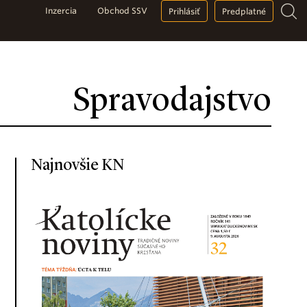
Inzercia
Obchod SSV
Prihlásiť
Predplatné
Spravodajstvo
Najnovšie KN