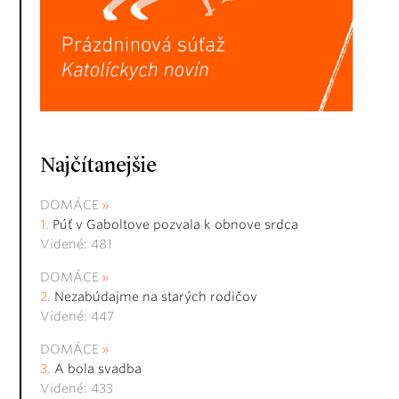
Najčítanejšie
DOMÁCE
Púť v Gaboltove pozvala k obnove srdca
Videné: 481
DOMÁCE
Nezabúdajme na starých rodičov
Videné: 447
DOMÁCE
A bola svadba
Videné: 433