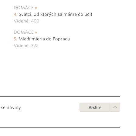
DOMÁCE
Svätci, od ktorých sa máme čo učiť
Videné: 400
DOMÁCE
Mladí mieria do Popradu
Videné: 322
cke noviny
Archív