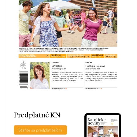
Predplatné KN
Staňte sa predplatiteľom