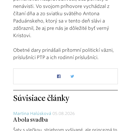
nenávisti. Vo svojom príhovore vychádzal z
čítaní dňa a zo sviatku svätého Antona
Paduánskeho, ktorý sa v tento deň slávi a
zdôraznil, že aj pre nás je dôležité byť verný
Kristovi.
Obetné dary prinášali prítomní politickí väzni,
príslušníci PTP a ich rodinní príslušníci.
Súvisiace články
Martina Halúsková
05.08.2026
A bola svadba
Šaty s vlečkou, striebrom vyšívané, ale princezná to