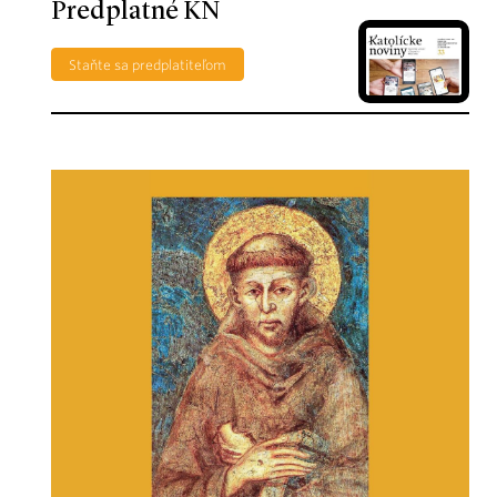
Predplatné KN
Staňte sa predplatiteľom