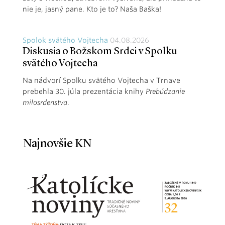
nie je, jasný pane. Kto je to? Naša Baška!
Spolok svätého Vojtecha
04.08.2026
Diskusia o Božskom Srdci v Spolku
svätého Vojtecha
Na nádvorí Spolku svätého Vojtecha v Trnave
prebehla 30. júla prezentácia knihy
Prebúdzanie
milosrdenstva
.
Najnovšie KN