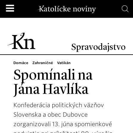
Spravodajstvo
Domáce
Zahraničné
Vatikán
Spomínali na
Jána Havlíka
Konfederácia politických väzňov
Slovenska a obec Dubovce
zorganizovali 13. júna spomienkové