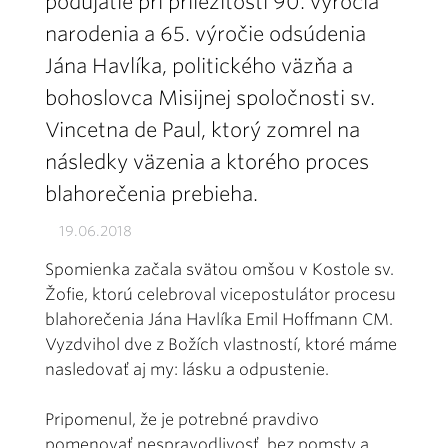
podujatie pri príležitosti 90. výročia
narodenia a 65. výročie odsúdenia
Jána Havlíka, politického väzňa a
bohoslovca Misijnej spoločnosti sv.
Vincetna de Paul, ktorý zomrel na
následky väzenia a ktorého proces
blahorečenia prebieha.
19.06.2018
Spomienka začala svätou omšou v Kostole sv.
Žofie, ktorú celebroval vicepostulátor procesu
blahorečenia Jána Havlíka Emil Hoffmann CM.
Vyzdvihol dve z Božích vlastností, ktoré máme
nasledovať aj my: lásku a odpustenie.
Pripomenul, že je potrebné pravdivo
pomenovať nespravodlivosť, bez pomsty a