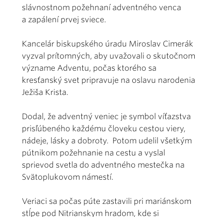
slávnostnom požehnaní adventného venca
a zapálení prvej sviece.
Kancelár biskupského úradu Miroslav Cimerák
vyzval prítomných, aby uvažovali o skutočnom
význame Adventu, počas ktorého sa
kresťanský svet pripravuje na oslavu narodenia
Ježiša Krista.
Dodal, že adventný veniec je symbol víťazstva
prisľúbeného každému človeku cestou viery,
nádeje, lásky a dobroty. Potom udelil všetkým
pútnikom požehnanie na cestu a vyslal
sprievod svetla do adventného mestečka na
Svätoplukovom námestí.
Veriaci sa počas púte zastavili pri mariánskom
stĺpe pod Nitrianskym hradom, kde si