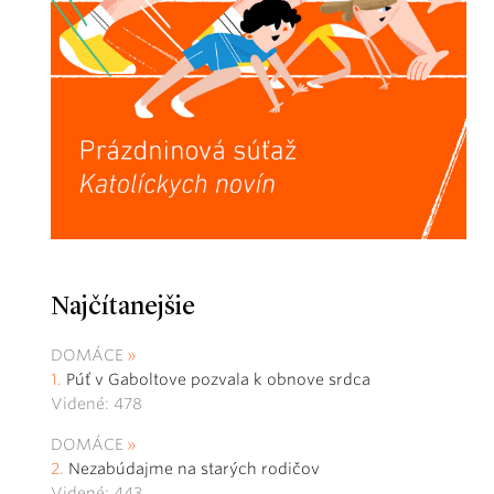
Najčítanejšie
DOMÁCE
Púť v Gaboltove pozvala k obnove srdca
Videné: 478
DOMÁCE
Nezabúdajme na starých rodičov
Videné: 443