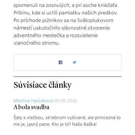
spomenuli na zosnulých, a pri soche kniežaťa
Pribinu, kde si uctili pamiatku našich predkov.
Po príchode pútnikov sa na Svätoplukovom
námestí uskutočnilo slávnostné otvorenie
adventného mestečka a rozsvietenie
vianočného stromu.
Súvisiace články
Martina Halúsková
05.08.2026
A bola svadba
Šaty s vlečkou, striebrom vyšívané, ale princezná to
nie je, jasný pane. Kto je to? Naša Baška!