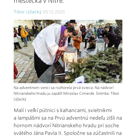
mestečka v Nitre.
Tibor Ujlacký
05.12.2023
Na adventnom venci sa rozhorela prvá svieca. Na nádvorí
Nitrianskeho hradu ju zapálil Miroslav Cimerák. Snímka: Tibor
Ujlacký
Malí i veľkí pútnici s kahancami, svietnikmi
a lampášmi sa na Prvú adventnú nedeľu zišli na
hornom nádvorí Nitrianskeho hradu pri soche
svätého Jána Pavla II. Spoločne sa zúčastnili na