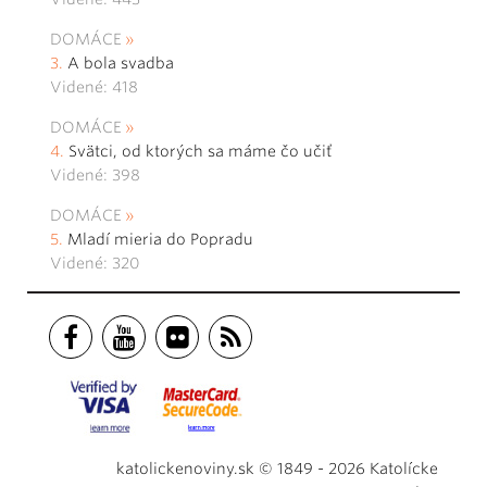
DOMÁCE
A bola svadba
Videné: 418
DOMÁCE
Svätci, od ktorých sa máme čo učiť
Videné: 398
DOMÁCE
Mladí mieria do Popradu
Videné: 320
katolickenoviny.sk © 1849 - 2026 Katolícke