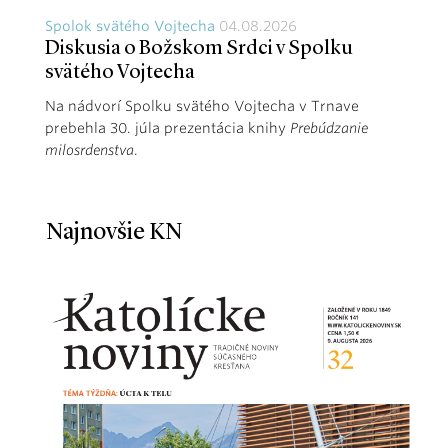
Spolok svätého Vojtecha
04.08.2026
Diskusia o Božskom Srdci v Spolku
svätého Vojtecha
Na nádvorí Spolku svätého Vojtecha v Trnave
prebehla 30. júla prezentácia knihy
Prebúdzanie
milosrdenstva
.
Najnovšie KN