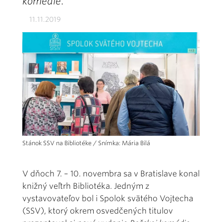
komédie
.
11.11.2019
Stánok SSV na Bibliotéke / Snímka: Mária Bilá
V dňoch 7. – 10. novembra sa v Bratislave konal
knižný veľtrh Bibliotéka. Jedným z
vystavovateľov bol i Spolok svätého Vojtecha
(SSV), ktorý okrem osvedčených titulov