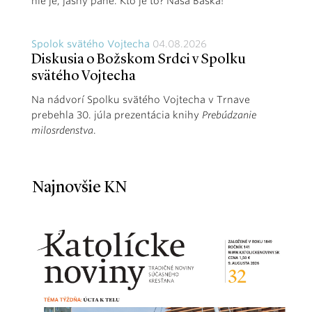
nie je, jasný pane. Kto je to? Naša Baška!
Spolok svätého Vojtecha
04.08.2026
Diskusia o Božskom Srdci v Spolku
svätého Vojtecha
Na nádvorí Spolku svätého Vojtecha v Trnave
prebehla 30. júla prezentácia knihy
Prebúdzanie
milosrdenstva
.
Najnovšie KN