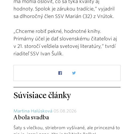
ma mohla osloviť, čo sa týka kvality aj
hodnoty. Spolok je zárukou tradície,“ vyjadril
sa dlhoročný člen SSV Marián (32) z Vrútok.
„Chceme robiť pekné, hodnotné knihy.
Primárny účel je dať slovenskému čitateľovi aj
v 21. storočí veľdiela svetovej literatúry,“ tvrdí
riaditeľ SSV Ivan Šulík.
Súvisiace články
Martina Halúsková
05.08.2026
A bola svadba
Šaty s vlečkou, striebrom vyšívané, ale princezná to