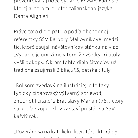
prezentoval aj nové vydanie
Božskej komédie
,
ktorej autorom je „otec talianskeho jazyka“
Dante Alighieri.
Práve toto dielo patrilo podľa obchodnej
referentky SSV Barbory Makovníkovej medzi
tie, ktoré zaujali návštevníkov stánku najviac.
„Vydanie je unikátne v tom, že všetky tri tituly
vyšli dokopy. Okrem tohto diela čitateľov už
tradične zaujímali Biblie,
JKS
, detské tituly.“
„Bol som zvedavý na ilustrácie; je to taký
typický cipárovský výtvarný sprievod,“
zhodnotil čitateľ z Bratislavy Marián (76), ktorý
sa podľa svojich slov zastaví pri stánku SSV
každý rok.
„Pozerám sa na katolícku literatúru, ktorá by