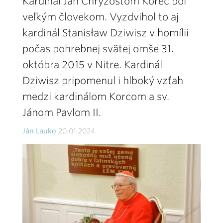
Kardinál Ján Chryzostom Korec bol
veľkým človekom. Vyzdvihol to aj
kardinál Stanisław Dziwisz v homílii
počas pohrebnej svätej omše 31.
októbra 2015 v Nitre. Kardinál
Dziwisz pripomenul i hlboký vzťah
medzi kardinálom Korcom a sv.
Jánom Pavlom II.
Ján Lauko
20.01.2024