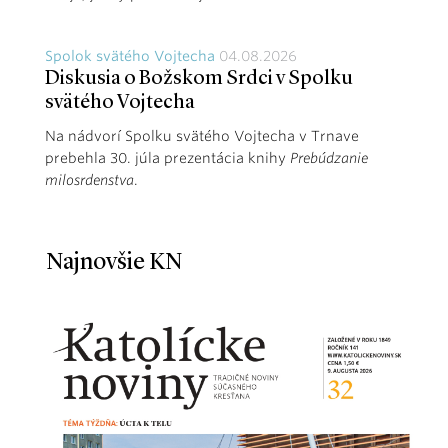
Spolok svätého Vojtecha
04.08.2026
Diskusia o Božskom Srdci v Spolku
svätého Vojtecha
Na nádvorí Spolku svätého Vojtecha v Trnave
prebehla 30. júla prezentácia knihy
Prebúdzanie
milosrdenstva
.
Najnovšie KN