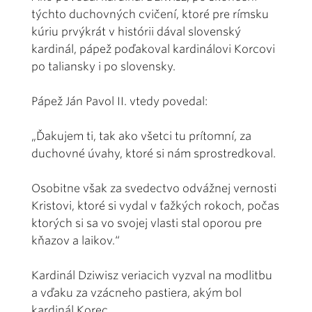
týchto duchovných cvičení, ktoré pre rímsku
kúriu prvýkrát v histórii dával slovenský
kardinál, pápež poďakoval kardinálovi Korcovi
po taliansky i po slovensky.
Pápež Ján Pavol II. vtedy povedal:
„Ďakujem ti, tak ako všetci tu prítomní, za
duchovné úvahy, ktoré si nám sprostredkoval.
Osobitne však za svedectvo odvážnej vernosti
Kristovi, ktoré si vydal v ťažkých rokoch, počas
ktorých si sa vo svojej vlasti stal oporou pre
kňazov a laikov.“
Kardinál Dziwisz veriacich vyzval na modlitbu
a vďaku za vzácneho pastiera, akým bol
kardinál Korec.