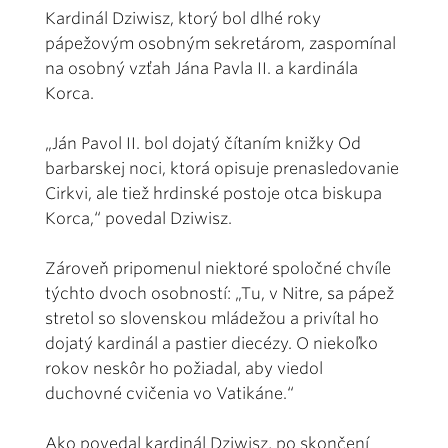
Kardinál Dziwisz, ktorý bol dlhé roky
pápežovým osobným sekretárom, zaspomínal
na osobný vzťah Jána Pavla II. a kardinála
Korca.
„Ján Pavol II. bol dojatý čítaním knižky Od
barbarskej noci, ktorá opisuje prenasledovanie
Cirkvi, ale tiež hrdinské postoje otca biskupa
Korca,“ povedal Dziwisz.
Zároveň pripomenul niektoré spoločné chvíle
týchto dvoch osobností: „Tu, v Nitre, sa pápež
stretol so slovenskou mládežou a privítal ho
dojatý kardinál a pastier diecézy. O niekoľko
rokov neskôr ho požiadal, aby viedol
duchovné cvičenia vo Vatikáne.“
Ako povedal kardinál Dziwisz, po skončení