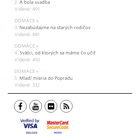
A bola svadba
Videné: 491
DOMÁCE
Nezabúdajme na starých rodičov
Videné: 481
DOMÁCE
Svätci, od ktorých sa máme čo učiť
Videné: 410
DOMÁCE
Mladí mieria do Popradu
Videné: 332