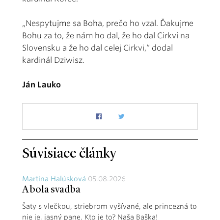
„Nespytujme sa Boha, prečo ho vzal. Ďakujme
Bohu za to, že nám ho dal, že ho dal Cirkvi na
Slovensku a že ho dal celej Cirkvi,“ dodal
kardinál Dziwisz.
Ján Lauko
Súvisiace články
Martina Halúsková
05.08.2026
A bola svadba
Šaty s vlečkou, striebrom vyšívané, ale princezná to
nie je, jasný pane. Kto je to? Naša Baška!