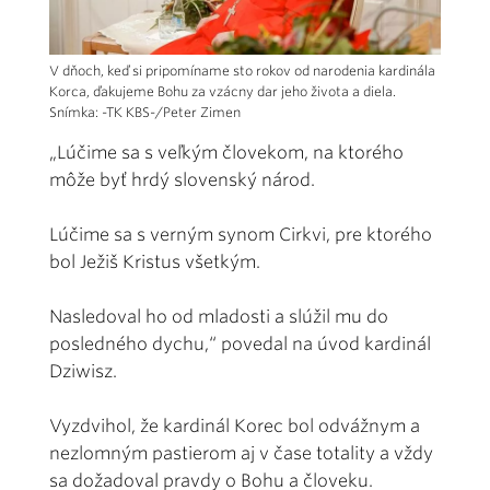
V dňoch, keď si pripomíname sto rokov od narodenia kardinála
Korca, ďakujeme Bohu za vzácny dar jeho života a diela.
Snímka: -TK KBS-/Peter Zimen
„Lúčime sa s veľkým človekom, na ktorého
môže byť hrdý slovenský národ.
Lúčime sa s verným synom Cirkvi, pre ktorého
bol Ježiš Kristus všetkým.
Nasledoval ho od mladosti a slúžil mu do
posledného dychu,“ povedal na úvod kardinál
Dziwisz.
Vyzdvihol, že kardinál Korec bol odvážnym a
nezlomným pastierom aj v čase totality a vždy
sa dožadoval pravdy o Bohu a človeku.