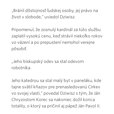
„Bránil dôstojnosť ľudskej osoby, jej právo na
život v slobode,“ uviedol Dziwisz.
Pripomenul, že zosnulý kardinál za túto službu
zaplatil vysokú cenu, keď strávil niekoľko rokov
vo väzení a po prepustení nemohol verejne
pôsobiť.
„Jeho biskupský odev sa stal odevom
robotníka.
Jeho katedrou sa stal malý byt v paneláku, kde
tajne svätil kňazov pre prenasledovanú Cirkev
vo svojej vlasti,“ povedal Dziwisz s tým, že Ján
Chryzostom Korec sa nakoniec dožil konca
totality, o ktorý sa pričinil aj pápež Ján Pavol II.