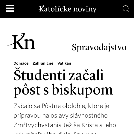
Spravodajstvo
Domáce
Zahraničné
Vatikán
Študenti začali
pôst s biskupom
Začalo sa Pôstne obdobie, ktoré je
prípravou na oslavy slávnostného
Zmŕtvychvstania Ježiša Krista a jeho