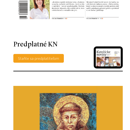
Predplatné KN
Staňte sa predplatiteľom