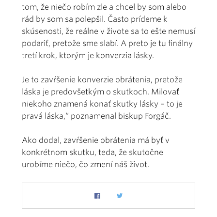
tom, že niečo robím zle a chcel by som alebo
rád by som sa polepšil. Často prídeme k
skúsenosti, že reálne v živote sa to ešte nemusí
podariť, pretože sme slabí. A preto je tu finálny
tretí krok, ktorým je konverzia lásky.
Je to zavŕšenie konverzie obrátenia, pretože
láska je predovšetkým o skutkoch. Milovať
niekoho znamená konať skutky lásky – to je
pravá láska,“ poznamenal biskup Forgáč.
Ako dodal, zavŕšenie obrátenia má byť v
konkrétnom skutku, teda, že skutočne
urobíme niečo, čo zmení náš život.