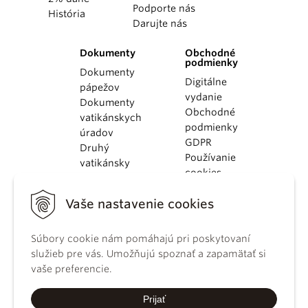
Podporte nás
História
Darujte nás
Dokumenty
Obchodné
podmienky
Dokumenty
Digitálne
pápežov
vydanie
Dokumenty
Obchodné
vatikánskych
podmienky
úradov
GDPR
Druhý
Používanie
vatikánsky
cookies
koncil
Dokumenty
Vaše nastavenie cookies
KBS
Kódex
Súbory cookie nám pomáhajú pri poskytovaní
kánonického
služieb pre vás. Umožňujú spoznať a zapamätať si
práva
vaše preferencie.
Katechizmus
Katolíckej
Prijať
cirkvi