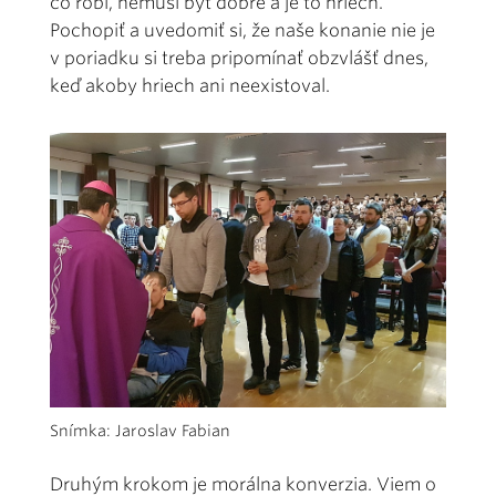
čo robí, nemusí byť dobré a je to hriech.
Pochopiť a uvedomiť si, že naše konanie nie je
v poriadku si treba pripomínať obzvlášť dnes,
keď akoby hriech ani neexistoval.
Snímka: Jaroslav Fabian
Druhým krokom je morálna konverzia. Viem o