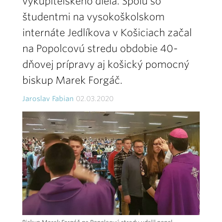
vykupiteľského diela. Spolu so
študentmi na vysokoškolskom
internáte Jedlíkova v Košiciach začal
na Popolcovú stredu obdobie 40-
dňovej prípravy aj košický pomocný
biskup Marek Forgáč.
Jaroslav Fabian
02.03.2020