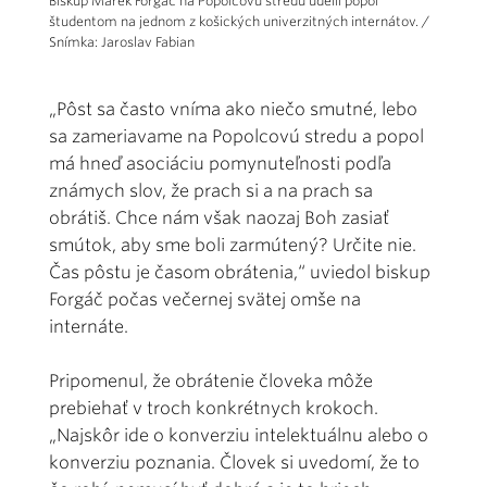
Biskup Marek Forgáč na Popolcovú stredu udelil popol
študentom na jednom z košických univerzitných internátov. /
Snímka: Jaroslav Fabian
„Pôst sa často vníma ako niečo smutné, lebo
sa zameriavame na Popolcovú stredu a popol
má hneď asociáciu pomynuteľnosti podľa
známych slov, že prach si a na prach sa
obrátiš. Chce nám však naozaj Boh zasiať
smútok, aby sme boli zarmútený? Určite nie.
Čas pôstu je časom obrátenia,“ uviedol biskup
Forgáč počas večernej svätej omše na
internáte.
Pripomenul, že obrátenie človeka môže
prebiehať v troch konkrétnych krokoch.
„Najskôr ide o konverziu intelektuálnu alebo o
konverziu poznania. Človek si uvedomí, že to