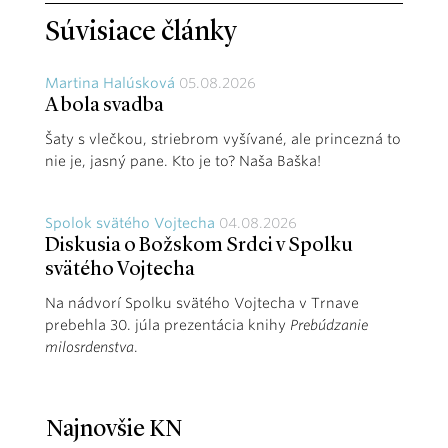
Súvisiace články
Martina Halúsková
05.08.2026
A bola svadba
Šaty s vlečkou, striebrom vyšívané, ale princezná to
nie je, jasný pane. Kto je to? Naša Baška!
Spolok svätého Vojtecha
04.08.2026
Diskusia o Božskom Srdci v Spolku
svätého Vojtecha
Na nádvorí Spolku svätého Vojtecha v Trnave
prebehla 30. júla prezentácia knihy
Prebúdzanie
milosrdenstva
.
Najnovšie KN