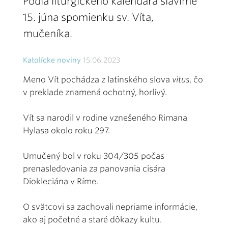
Podľa liturgického kalendára slávime
15. júna spomienku sv. Víta,
mučeníka.
Katolícke noviny
15.06.2023
Meno Vít pochádza z latinského slova
vitus
, čo
v preklade znamená ochotný, horlivý.
Vít sa narodil v rodine vznešeného Rimana
Hylasa okolo roku 297.
Umučený bol v roku 304/305 počas
prenasledovania za panovania cisára
Diokleciána v Ríme.
O svätcovi sa zachovali nepriame informácie,
ako aj početné a staré dôkazy kultu.