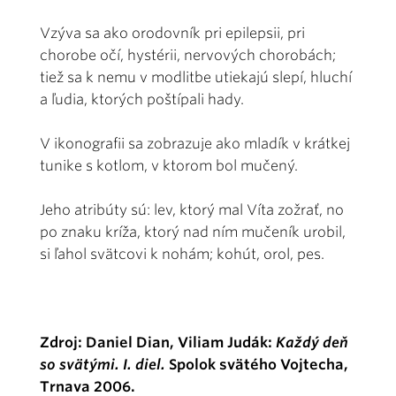
Vzýva sa ako orodovník pri epilepsii, pri
chorobe očí, hystérii, nervových chorobách;
tiež sa k nemu v modlitbe utiekajú slepí, hluchí
a ľudia, ktorých poštípali hady.
V ikonografii sa zobrazuje ako mladík v krátkej
tunike s kotlom, v ktorom bol mučený.
Jeho atribúty sú: lev, ktorý mal Víta zožrať, no
po znaku kríža, ktorý nad ním mučeník urobil,
si ľahol svätcovi k nohám; kohút, orol, pes.
Zdroj: Daniel Dian, Viliam Judák:
Každý deň
so svätými. I. diel.
Spolok svätého Vojtecha,
Trnava 2006.