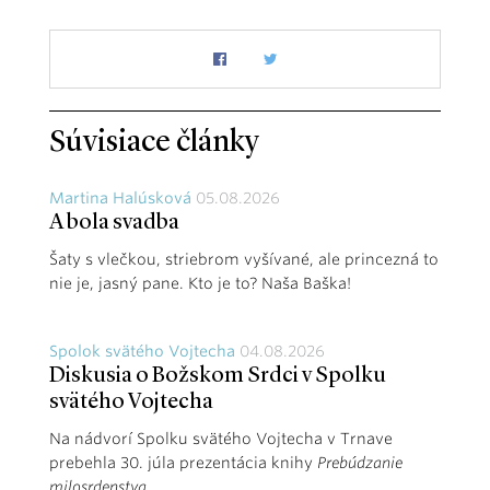
Súvisiace články
Martina Halúsková
05.08.2026
A bola svadba
Šaty s vlečkou, striebrom vyšívané, ale princezná to
nie je, jasný pane. Kto je to? Naša Baška!
Spolok svätého Vojtecha
04.08.2026
Diskusia o Božskom Srdci v Spolku
svätého Vojtecha
Na nádvorí Spolku svätého Vojtecha v Trnave
prebehla 30. júla prezentácia knihy
Prebúdzanie
milosrdenstva
.