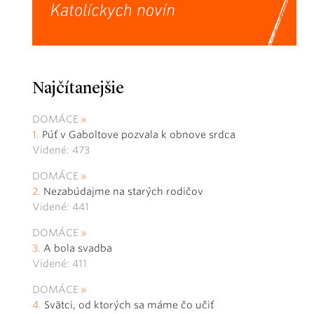
Najčítanejšie
DOMÁCE
Púť v Gaboltove pozvala k obnove srdca
Videné: 473
DOMÁCE
Nezabúdajme na starých rodičov
Videné: 441
DOMÁCE
A bola svadba
Videné: 411
DOMÁCE
Svätci, od ktorých sa máme čo učiť