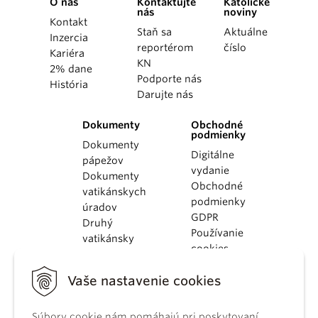
O nás
Kontaktujte
Katolícke
nás
noviny
Kontakt
Staň sa
Aktuálne
Inzercia
reportérom
číslo
Kariéra
KN
2% dane
Podporte nás
História
Darujte nás
Dokumenty
Obchodné
podmienky
Dokumenty
Digitálne
pápežov
vydanie
Dokumenty
Obchodné
vatikánskych
podmienky
úradov
GDPR
Druhý
Používanie
vatikánsky
cookies
koncil
Dokumenty
Vaše nastavenie cookies
KBS
Kódex
kánonického
Súbory cookie nám pomáhajú pri poskytovaní