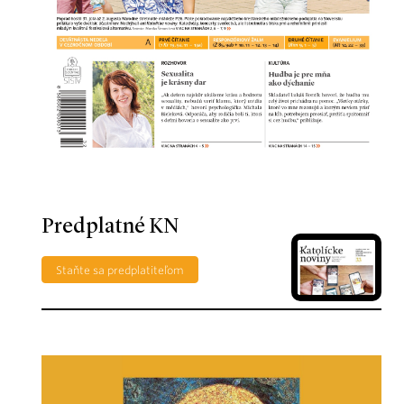
Predplatné KN
Staňte sa predplatiteľom