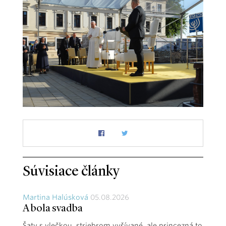
Súvisiace články
Martina Halúsková
05.08.2026
A bola svadba
Šaty s vlečkou, striebrom vyšívané, ale princezná to