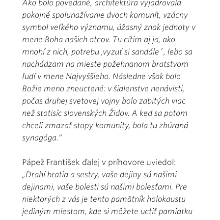
Ako bolo povedané, architektúra vyjadrovala
pokojné spolunažívanie dvoch komunít, vzácny
symbol veľkého významu, úžasný znak jednoty v
mene Boha našich otcov. Tu cítim aj ja, ako
mnohí z nich, potrebu ,vyzuť si sandále´, lebo sa
nachádzam na mieste požehnanom bratstvom
ľudí v mene Najvyššieho. Následne však bolo
Božie meno zneuctené: v šialenstve nenávisti,
počas druhej svetovej vojny bolo zabitých viac
než stotisíc slovenských Židov. A keď sa potom
chceli zmazať stopy komunity, bola tu zbúraná
synagóga.“
Pápež František ďalej v príhovore uviedol:
„Drahí bratia a sestry, vaše dejiny sú našimi
dejinami, vaše bolesti sú našimi bolesťami. Pre
niektorých z vás je tento pamätník holokaustu
jediným miestom, kde si môžete uctiť pamiatku