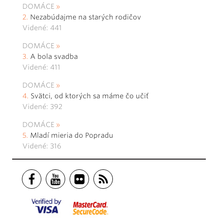
DOMÁCE
Nezabúdajme na starých rodičov
Videné: 441
DOMÁCE
A bola svadba
Videné: 411
DOMÁCE
Svätci, od ktorých sa máme čo učiť
Videné: 392
DOMÁCE
Mladí mieria do Popradu
Videné: 316