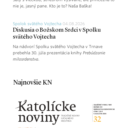
nie je, jasný pane. Kto je to? Naša Baška!
Spolok svätého Vojtecha
04.08.2026
Diskusia o Božskom Srdci v Spolku
svätého Vojtecha
Na nádvorí Spolku svätého Vojtecha v Trnave
prebehla 30. júla prezentácia knihy
Prebúdzanie
milosrdenstva
.
Najnovšie KN