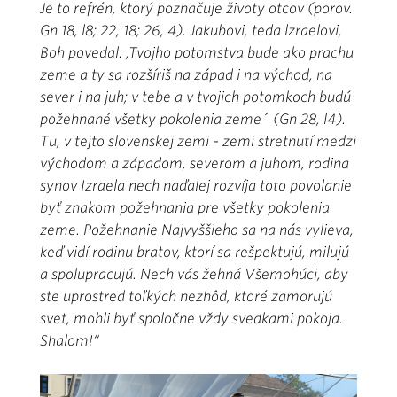
Je to refrén, ktorý poznačuje životy otcov (porov.
Gn 18, l8; 22, 18; 26, 4). Jakubovi, teda lzraelovi,
Boh povedal: ,Tvojho potomstva bude ako prachu
zeme a ty sa rozšíriš na západ i na východ, na
sever i na juh; v tebe a v tvojich potomkoch budú
požehnané všetky pokolenia zeme´ (Gn 28, l4).
Tu, v tejto slovenskej zemi - zemi stretnutí medzi
východom a západom, severom a juhom, rodina
synov Izraela nech naďalej rozvíja toto povolanie
byť znakom požehnania pre všetky pokolenia
zeme. Požehnanie Najvyššieho sa na nás vylieva,
keď vidí rodinu bratov, ktorí sa rešpektujú, milujú
a spolupracujú. Nech vás žehná Všemohúci, aby
ste uprostred toľkých nezhôd, ktoré zamorujú
svet, mohli byť spoločne vždy svedkami pokoja.
Shalom!“