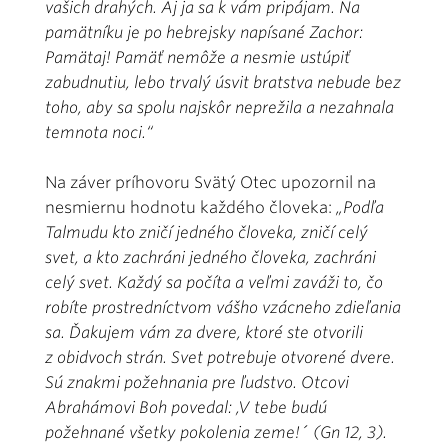
vašich drahých. Aj ja sa k vám pripájam. Na
pamätníku je po hebrejsky napísané Zachor:
Pamätaj! Pamäť nemôže a nesmie ustúpiť
zabudnutiu, lebo trvalý úsvit bratstva nebude bez
toho, aby sa spolu najskôr neprežila a nezahnala
temnota noci.“
Na záver príhovoru Svätý Otec upozornil na
nesmiernu hodnotu každého človeka:
„Podľa
Talmudu kto zničí jedného človeka, zničí celý
svet, a kto zachráni jedného človeka, zachráni
celý svet. Každý sa počíta a veľmi zaváži to, čo
robíte prostredníctvom vášho vzácneho zdieľania
sa. Ďakujem vám za dvere, ktoré ste otvorili
z obidvoch strán. Svet potrebuje otvorené dvere.
Sú znakmi požehnania pre ľudstvo. Otcovi
Abrahámovi Boh povedal: ,V tebe budú
požehnané všetky pokolenia zeme!´ (Gn 12, 3).