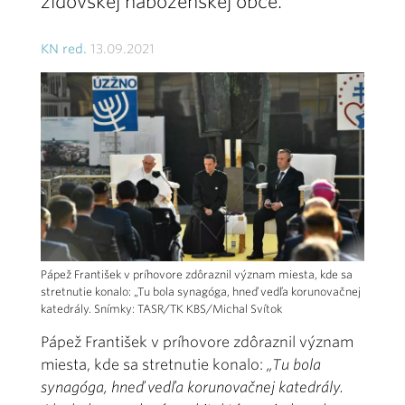
židovskej náboženskej obce.
KN red.
13.09.2021
Pápež František v príhovore zdôraznil význam miesta, kde sa
stretnutie konalo: „Tu bola synagóga, hneď vedľa korunovačnej
katedrály. Snímky: TASR/TK KBS/Michal Svítok
Pápež František v príhovore zdôraznil význam
miesta, kde sa stretnutie konalo:
„Tu bola
synagóga, hneď vedľa korunovačnej katedrály.