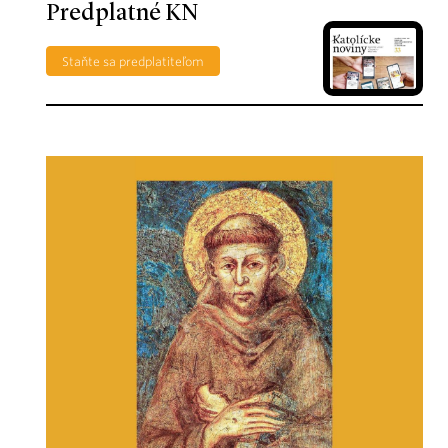
Predplatné KN
Staňte sa predplatiteľom