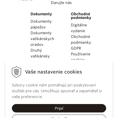
Darujte nás
Dokumenty
Obchodné
podmienky
Dokumenty
Digitálne
pápežov
vydanie
Dokumenty
Obchodné
vatikánskych
podmienky
úradov
GDPR
Druhý
Používanie
vatikánsky
cookies
koncil
Dokumenty
Vaše nastavenie cookies
KBS
Kódex
kánonického
Súbory cookie nám pomáhajú pri poskytovaní
práva
služieb pre vás. Umožňujú spoznať a zapamätať si
Katechizmus
vaše preferencie.
Katolíckej
cirkvi
Prijať