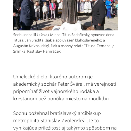
Sochu odhalili (zľava) Michal Titus Radošinský, synovec dona
Titusa; Ján Brichta, žiak a spoluväzeň blahoslaveného; a
Augustín Krivosudský, žiak a osobný priateľ Titusa Zemana. /
Snímka: Rastislav Hamráček
Umelecké dielo, ktorého autorom je
akademický sochár Peter Šváral, má verejnosti
pripomínať život vajnorského rodáka a
kresťanom tiež ponúka miesto na modlitbu.
Sochu požehnal bratislavský arcibiskup
metropolita Stanislav Zvolenský. „Je to
vynikajúca príležitosť aj takýmto spôsobom na