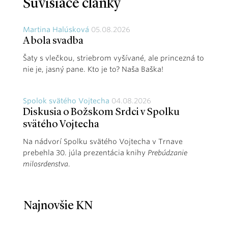
Súvisiace články
Martina Halúsková
05.08.2026
A bola svadba
Šaty s vlečkou, striebrom vyšívané, ale princezná to
nie je, jasný pane. Kto je to? Naša Baška!
Spolok svätého Vojtecha
04.08.2026
Diskusia o Božskom Srdci v Spolku
svätého Vojtecha
Na nádvorí Spolku svätého Vojtecha v Trnave
prebehla 30. júla prezentácia knihy
Prebúdzanie
milosrdenstva
.
Najnovšie KN