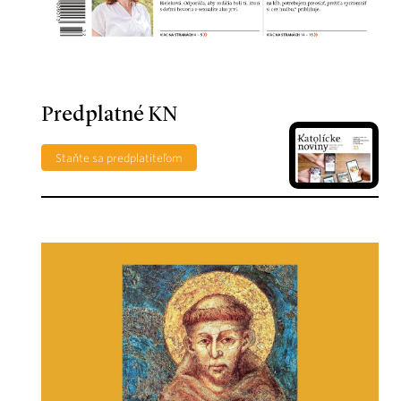
Predplatné KN
Staňte sa predplatiteľom