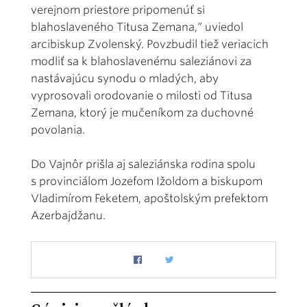
verejnom priestore pripomenúť si
blahoslaveného Titusa Zemana,“ uviedol
arcibiskup Zvolenský. Povzbudil tiež veriacich
modliť sa k blahoslavenému saleziánovi za
nastávajúcu synodu o mladých, aby
vyprosovali orodovanie o milosti od Titusa
Zemana, ktorý je mučeníkom za duchovné
povolania.
Do Vajnôr prišla aj saleziánska rodina spolu
s provinciálom Jozefom Ižoldom a biskupom
Vladimírom Feketem, apoštolským prefektom
Azerbajdžanu.