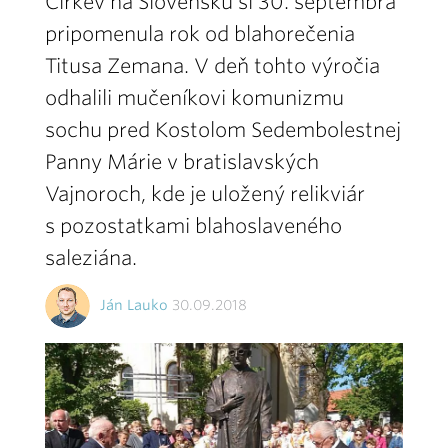
Cirkev na Slovensku si 30. septembra
pripomenula rok od blahorečenia
Titusa Zemana. V deň tohto výročia
odhalili mučeníkovi komunizmu
sochu pred Kostolom Sedembolestnej
Panny Márie v bratislavských
Vajnoroch, kde je uložený relikviár
s pozostatkami blahoslaveného
saleziána.
Ján Lauko
30.09.2018