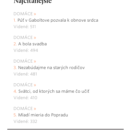
Najčítanejšie
DOMÁCE
Púť v Gaboltove pozvala k obnove srdca
Videné: 511
DOMÁCE
A bola svadba
Videné: 494
DOMÁCE
Nezabúdajme na starých rodičov
Videné: 481
DOMÁCE
Svätci, od ktorých sa máme čo učiť
Videné: 410
DOMÁCE
Mladí mieria do Popradu
Videné: 332