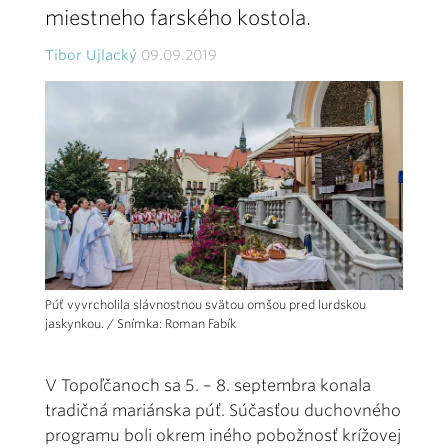
miestneho farského kostola.
Tibor Ujlacký
09.09.2019
Púť vyvrcholila slávnostnou svätou omšou pred lurdskou
jaskynkou. / Snímka: Roman Fabík
V Topoľčanoch sa 5. – 8. septembra konala
tradičná mariánska púť. Súčasťou duchovného
programu boli okrem iného pobožnosť krížovej