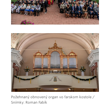
Požehnaný obnovený organ vo farskom kostole /
Snímky: Roman Fabík