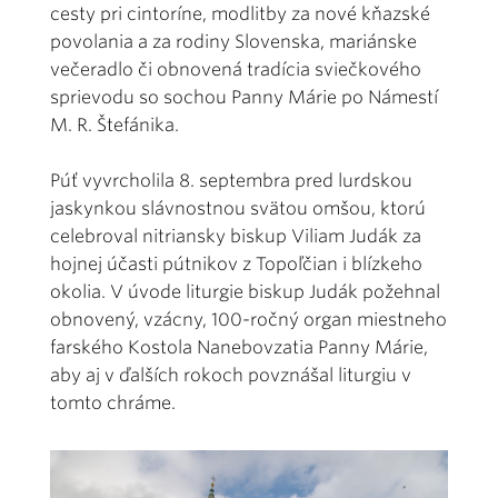
cesty pri cintoríne, modlitby za nové kňazské
povolania a za rodiny Slovenska, mariánske
večeradlo či obnovená tradícia sviečkového
sprievodu so sochou Panny Márie po Námestí
M. R. Štefánika.
Púť vyvrcholila 8. septembra pred lurdskou
jaskynkou slávnostnou svätou omšou, ktorú
celebroval nitriansky biskup Viliam Judák za
hojnej účasti pútnikov z Topoľčian i blízkeho
okolia. V úvode liturgie biskup Judák požehnal
obnovený, vzácny, 100-ročný organ miestneho
farského Kostola Nanebovzatia Panny Márie,
aby aj v ďalších rokoch povznášal liturgiu v
tomto chráme.