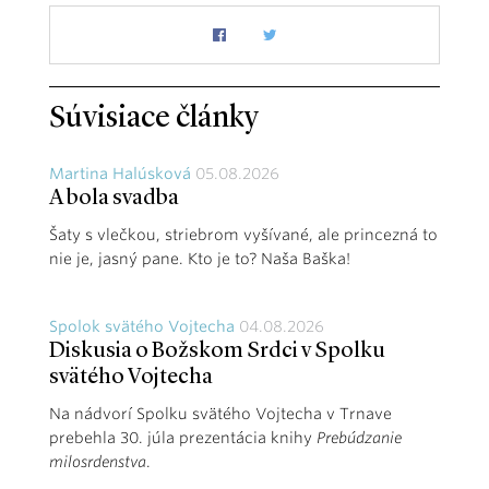
Súvisiace články
Martina Halúsková
05.08.2026
A bola svadba
Šaty s vlečkou, striebrom vyšívané, ale princezná to
nie je, jasný pane. Kto je to? Naša Baška!
Spolok svätého Vojtecha
04.08.2026
Diskusia o Božskom Srdci v Spolku
svätého Vojtecha
Na nádvorí Spolku svätého Vojtecha v Trnave
prebehla 30. júla prezentácia knihy
Prebúdzanie
milosrdenstva
.