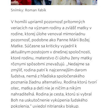
Snímky: Roman Fabík
V homílii upriamil pozornosť prítomných
veriacich na význam rodiny a zvlášť matky v
rodine, ktorej úlohe venoval mimoriadnu
pozornosť, podobne ako Panne Márii Božej
Matke. Súčasne sa kriticky vyjadril k
aktuálnym postojom v dnešnej spoločnosti,
ktoré rodinu, materstvo či úlohu ženy matky
rôznymi spôsobmi znevažujú. „Nedajme sa
zmýliť, rodina patrí k najcennejším darom
ľudstva, nemá z hľadiska spoločenského
poznania žiadnu alternatívu. Rodina ktorú tvorí
otec, matka a deti nie je ničím a nikým
nahraditeľná. Rodina je cesta, ktorú si vybral
Boh na uskutočnenie vykúpenia ľudského
pokolenia,“ uviedol nitriansky biskup.