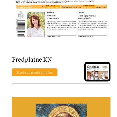
Predplatné KN
Staňte sa predplatiteľom