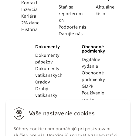
Kontakt
Staň sa
Aktuálne
Inzercia
reportérom
číslo
Kariéra
KN
2% dane
Podporte nás
História
Darujte nás
Dokumenty
Obchodné
podmienky
Dokumenty
Digitálne
pápežov
vydanie
Dokumenty
Obchodné
vatikánskych
podmienky
úradov
GDPR
Druhý
Používanie
vatikánsky
cookies
koncil
Dokumenty
Vaše nastavenie cookies
KBS
Kódex
kánonického
Súbory cookie nám pomáhajú pri poskytovaní
práva
služieb pre vás. Umožňujú spoznať a zapamätať si