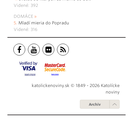
Videné: 392
DOMÁCE
Mladí mieria do Popradu
Videné: 316
katolickenoviny.sk © 1849 - 2026 Katolícke
noviny
Archív