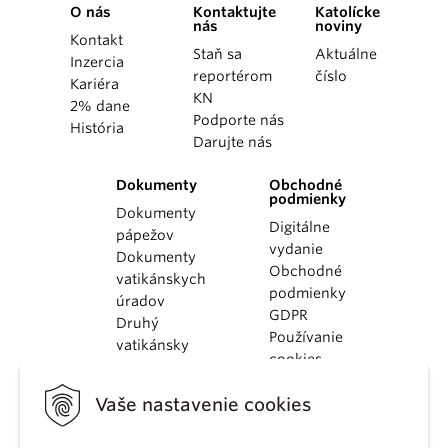
O nás
Kontaktujte
Katolícke
nás
noviny
Kontakt
Staň sa
Aktuálne
Inzercia
reportérom
číslo
Kariéra
KN
2% dane
Podporte nás
História
Darujte nás
Dokumenty
Obchodné
podmienky
Dokumenty
Digitálne
pápežov
vydanie
Dokumenty
Obchodné
vatikánskych
podmienky
úradov
GDPR
Druhý
Používanie
vatikánsky
cookies
koncil
Dokumenty
Vaše nastavenie cookies
KBS
Kódex