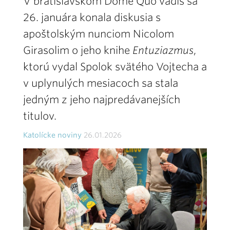
V bratislavskom Dome Quo vadis sa
26. januára konala diskusia s
apoštolským nunciom Nicolom
Girasolim o jeho knihe
Entuziazmus
,
ktorú vydal Spolok svätého Vojtecha a
v uplynulých mesiacoch sa stala
jedným z jeho najpredávanejších
titulov.
Katolícke noviny
26.01.2026