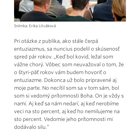
Snímka: Erika Litváková
Pri otázke z publika, ako stále čerpá
entuziazmus, sa nuncius podelil o skúsenosť
spred pár rokov. „Keď bol kovid, ležal som
vážne chorý. Vôbec som neuvažoval o tom, že
o štyri-päť rokov vám budem hovoriť o
entuziazme. Dokonca už bolo pripravené aj
moje parte. No necítil som sa v tom sám, bol
som si vedomý prítomnosti Boha. On je vždy s
nami. Aj keď sa nám nedarí, aj keď nerobíme
veci na sto percent, aj keď ho nemilujeme na
sto percent. Vedomie jeho prítomnosti mi
dodávalo silu.“