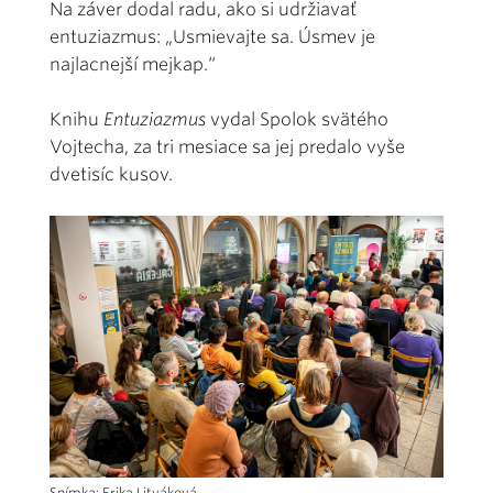
Na záver dodal radu, ako si udržiavať
entuziazmus: „Usmievajte sa. Úsmev je
najlacnejší mejkap.“
Knihu
Entuziazmus
vydal Spolok svätého
Vojtecha, za tri mesiace sa jej predalo vyše
dvetisíc kusov.
Snímka: Erika Litváková