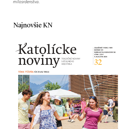
milosrdenstva
.
Najnovšie KN