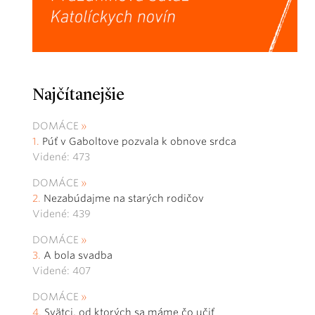
Najčítanejšie
DOMÁCE
Púť v Gaboltove pozvala k obnove srdca
Videné: 473
DOMÁCE
Nezabúdajme na starých rodičov
Videné: 439
DOMÁCE
A bola svadba
Videné: 407
DOMÁCE
Svätci, od ktorých sa máme čo učiť