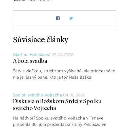
Súvisiace články
Martina Halúsková
05.08.2026
A bola svadba
Šaty s vlečkou, striebrom vyšívané, ale princezná to
nie je, jasný pane. Kto je to? Naša Baška!
Spolok svätého Vojtecha
04.08.2026
Diskusia o Božskom Srdci v Spolku
svätého Vojtecha
Na nádvorí Spolku svätého Vojtecha v Trnave
prebehla 30. júla prezentácia knihy
Prebúdzanie