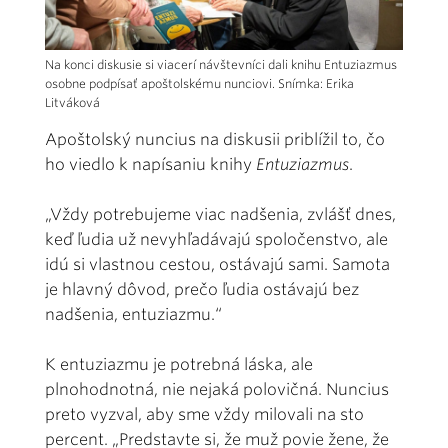
Na konci diskusie si viacerí návštevníci dali knihu Entuziazmus
osobne podpísať apoštolskému nunciovi. Snímka: Erika
Litváková
Apoštolský nuncius na diskusii priblížil to, čo
ho viedlo k napísaniu knihy
Entuziazmus
.
„Vždy potrebujeme viac nadšenia, zvlášť dnes,
keď ľudia už nevyhľadávajú spoločenstvo, ale
idú si vlastnou cestou, ostávajú sami. Samota
je hlavný dôvod, prečo ľudia ostávajú bez
nadšenia, entuziazmu.“
K entuziazmu je potrebná láska, ale
plnohodnotná, nie nejaká polovičná. Nuncius
preto vyzval, aby sme vždy milovali na sto
percent. „Predstavte si, že muž povie žene, že