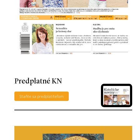
Predplatné KN
Staňte sa predplatiteľom