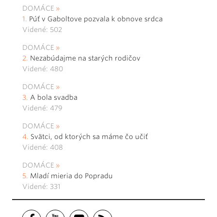
DOMÁCE
Púť v Gaboltove pozvala k obnove srdca
Videné: 502
DOMÁCE
Nezabúdajme na starých rodičov
Videné: 480
DOMÁCE
A bola svadba
Videné: 479
DOMÁCE
Svätci, od ktorých sa máme čo učiť
Videné: 408
DOMÁCE
Mladí mieria do Popradu
Videné: 331