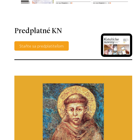
Predplatné KN
Staňte sa predplatiteľom