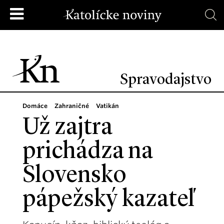
Spravodajstvo
Domáce
Zahraničné
Vatikán
Už zajtra
prichádza na
Slovensko
pápežský kazateľ