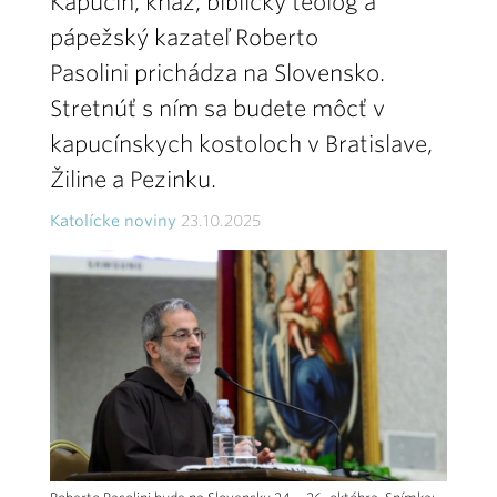
Kapucín, kňaz, biblický teológ a
pápežský kazateľ Roberto
Pasolini prichádza na Slovensko.
Stretnúť s ním sa budete môcť v
kapucínskych kostoloch v Bratislave,
Žiline a Pezinku.
Katolícke noviny
23.10.2025