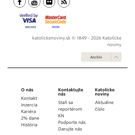
katolickenoviny.sk © 1849 - 2026 Katolícke
noviny
Archív
O nás
Kontaktujte
Katolícke
nás
noviny
Kontakt
Staň sa
Aktuálne
Inzercia
reportérom
číslo
Kariéra
KN
2% dane
Podporte nás
História
Darujte nás