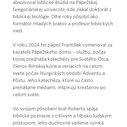
absolvoval biblické štúdiá na Pápežskej
Gregoriánskej univerzite, kde získal doktorát z
biblickej teológie. Dlhé roky pôsobil ako
formátor mladých bratov a profesor biblických
vied.
V roku 2024 ho pápež František vymenoval za
kazateľa Pápežského domu – službu, počas
ktorej prednáša katechézy pre Svätého Otca,
členov Rímskej kúrie a veriacich na celom
svete počas liturgických období Adventu a
Pôstu. Jeho katechézy, ktoré sú často
prenášané médiami, inšpirujú kresťanov po
celom svete.
Vo svojom pôsobení brat Roberto spája
biblické poznanie s citlivým a hlboko ľudským
prístupom. Jeho duchovné vedenie vyniká