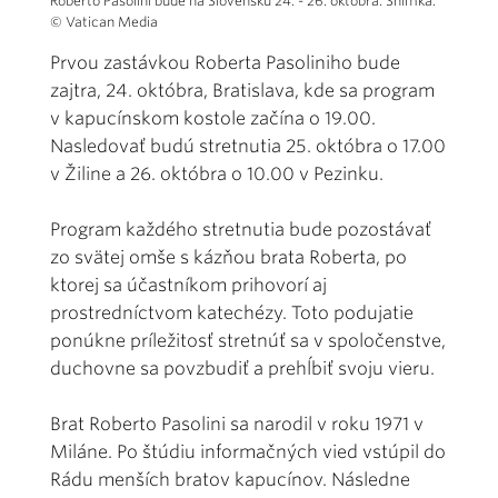
Roberto Pasolini bude na Slovensku 24. - 26. októbra. Snímka:
© Vatican Media
Prvou zastávkou Roberta Pasoliniho bude
zajtra, 24. októbra, Bratislava, kde sa program
v kapucínskom kostole začína o 19.00.
Nasledovať budú stretnutia 25. októbra o 17.00
v Žiline a 26. októbra o 10.00 v Pezinku.
Program každého stretnutia bude pozostávať
zo svätej omše s kázňou brata Roberta, po
ktorej sa účastníkom prihovorí aj
prostredníctvom katechézy. Toto podujatie
ponúkne príležitosť stretnúť sa v spoločenstve,
duchovne sa povzbudiť a prehĺbiť svoju vieru.
Brat Roberto Pasolini sa narodil v roku 1971 v
Miláne. Po štúdiu informačných vied vstúpil do
Rádu menších bratov kapucínov. Následne