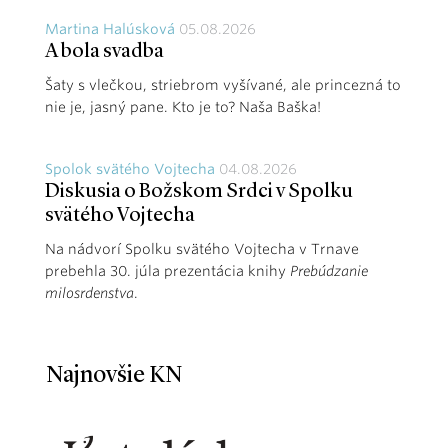
Martina Halúsková
05.08.2026
A bola svadba
Šaty s vlečkou, striebrom vyšívané, ale princezná to
nie je, jasný pane. Kto je to? Naša Baška!
Spolok svätého Vojtecha
04.08.2026
Diskusia o Božskom Srdci v Spolku
svätého Vojtecha
Na nádvorí Spolku svätého Vojtecha v Trnave
prebehla 30. júla prezentácia knihy
Prebúdzanie
milosrdenstva
.
Najnovšie KN