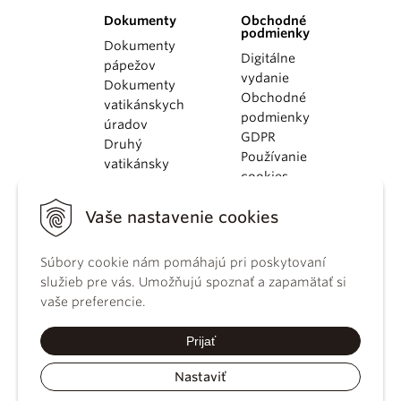
Dokumenty
Obchodné
podmienky
Dokumenty
Digitálne
pápežov
vydanie
Dokumenty
Obchodné
vatikánskych
podmienky
úradov
GDPR
Druhý
Používanie
vatikánsky
cookies
koncil
Dokumenty
Vaše nastavenie cookies
KBS
Kódex
Súbory cookie nám pomáhajú pri poskytovaní
kánonického
služieb pre vás. Umožňujú spoznať a zapamätať si
práva
vaše preferencie.
Katechizmus
Katolíckej
Prijať
cirkvi
Nastaviť