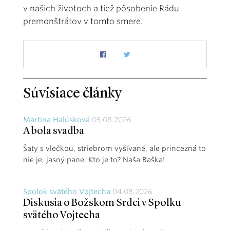
v našich životoch a tiež pôsobenie Rádu
premonštrátov v tomto smere.
Súvisiace články
Martina Halúsková
05.08.2026
A bola svadba
Šaty s vlečkou, striebrom vyšívané, ale princezná to
nie je, jasný pane. Kto je to? Naša Baška!
Spolok svätého Vojtecha
04.08.2026
Diskusia o Božskom Srdci v Spolku
svätého Vojtecha