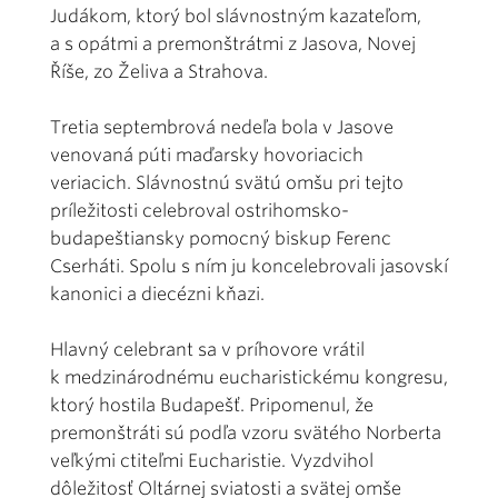
Judákom, ktorý bol slávnostným kazateľom,
a s opátmi a premonštrátmi z Jasova, Novej
Říše, zo Želiva a Strahova.
Tretia septembrová nedeľa bola v Jasove
venovaná púti maďarsky hovoriacich
veriacich. Slávnostnú svätú omšu pri tejto
príležitosti celebroval ostrihomsko-
budapeštiansky pomocný biskup Ferenc
Cserháti. Spolu s ním ju koncelebrovali jasovskí
kanonici a diecézni kňazi.
Hlavný celebrant sa v príhovore vrátil
k medzinárodnému eucharistickému kongresu,
ktorý hostila Budapešť. Pripomenul, že
premonštráti sú podľa vzoru svätého Norberta
veľkými ctiteľmi Eucharistie. Vyzdvihol
dôležitosť Oltárnej sviatosti a svätej omše