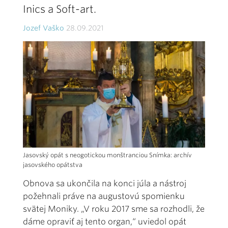
Inics a Soft-art.
Jozef Vaško
28.09.2021
Jasovský opát s neogotickou monštranciou Snímka: archív
jasovského opátstva
Obnova sa ukončila na konci júla a nástroj
požehnali práve na augustovú spomienku
svätej Moniky. „V roku 2017 sme sa rozhodli, že
dáme opraviť aj tento organ,“ uviedol opát