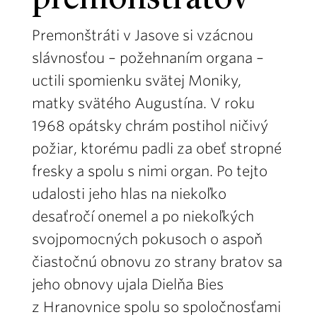
premonštrátov
Premonštráti v Jasove si vzácnou
slávnosťou – požehnaním organa –
uctili spomienku svätej Moniky,
matky svätého Augustína. V roku
1968 opátsky chrám postihol ničivý
požiar, ktorému padli za obeť stropné
fresky a spolu s nimi organ. Po tejto
udalosti jeho hlas na niekoľko
desaťročí onemel a po niekoľkých
svojpomocných pokusoch o aspoň
čiastočnú obnovu zo strany bratov sa
jeho obnovy ujala Dielňa Bies
z Hranovnice spolu so spoločnosťami