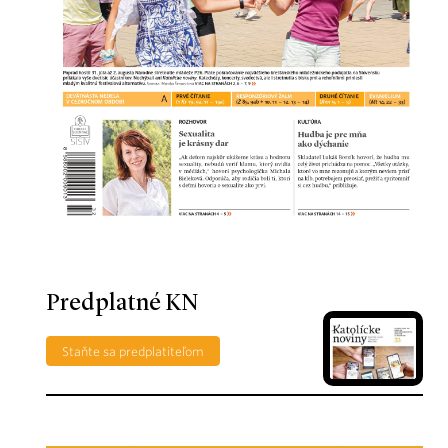
Predplatné KN
Staňte sa predplatiteľom