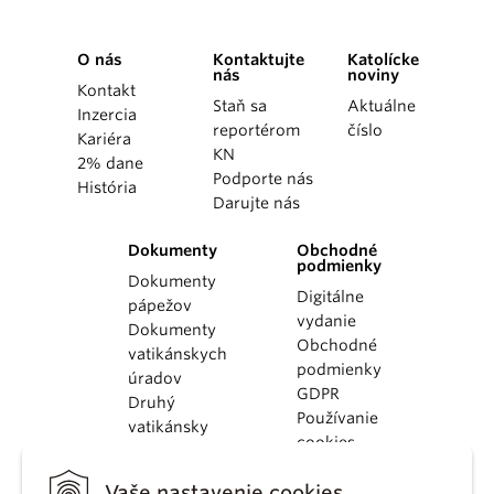
O nás
Kontaktujte
Katolícke
nás
noviny
Kontakt
Staň sa
Aktuálne
Inzercia
reportérom
číslo
Kariéra
KN
2% dane
Podporte nás
História
Darujte nás
Dokumenty
Obchodné
podmienky
Dokumenty
Digitálne
pápežov
vydanie
Dokumenty
Obchodné
vatikánskych
podmienky
úradov
GDPR
Druhý
Používanie
vatikánsky
cookies
koncil
Dokumenty
Vaše nastavenie cookies