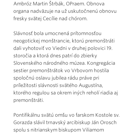
Ambróz Martin Štrbák, OPraem. Obnova
organa nadväzuje na už uskutočnenú obnovu
fresky svätej Cecílie nad chórom.
Slávnosť bola umocnená prítomnosťou
neogotickej monštrancie, ktorú premonštráti
dali vyhotoviť vo Viedni v druhej polovici 19.
storočia a ktorá dnes patrí do zbierky
Slovenského národného múzea. Kongregácia
sestier premonštrátok vo Vrbovom hostila
spoločnú oslavu jubilea rádu práve pri
príležitosti slávnosti svätého Augustína,
ktorého regulou sa okrem iných reholí riadia aj
premonštráti.
Pontifikálnu svätú omšu vo farskom Kostole sv.
Gorazda slávil trnavský arcibiskup Ján Orosch
spolu s nitrianskym biskupom Viliamom