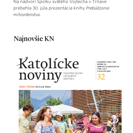
Na nádvorí Spolku svätého Vojtecha v Trnave
prebehla 30. júla prezentácia knihy
Prebúdzanie
milosrdenstva
.
Najnovšie KN