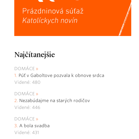
Najčítanejšie
DOMÁCE
Púť v Gaboltove pozvala k obnove srdca
Videné: 480
DOMÁCE
Nezabúdajme na starých rodičov
Videné: 446
DOMÁCE
A bola svadba
Videné: 431