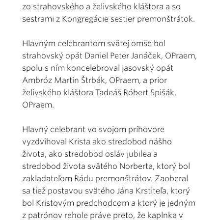
zo strahovského a želivského kláštora a so
sestrami z Kongregácie sestier premonštrátok.
Hlavným celebrantom svätej omše bol
strahovský opát Daniel Peter Janáček, OPraem,
spolu s ním koncelebroval jasovský opát
Ambróz Martin Štrbák, OPraem, a prior
želivského kláštora Tadeáš Róbert Spišák,
OPraem.
Hlavný celebrant vo svojom príhovore
vyzdvihoval Krista ako stredobod nášho
života, ako stredobod osláv jubilea a
stredobod života svätého Norberta, ktorý bol
zakladateľom Rádu premonštrátov. Zaoberal
sa tiež postavou svätého Jána Krstiteľa, ktorý
bol Kristovým predchodcom a ktorý je jedným
z patrónov rehole práve preto, že kaplnka v