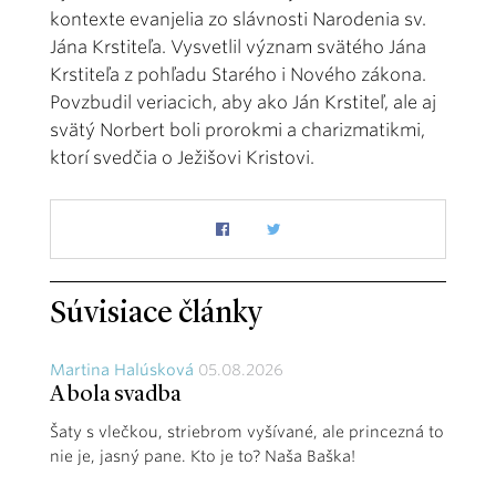
kontexte evanjelia zo slávnosti Narodenia sv.
Jána Krstiteľa. Vysvetlil význam svätého Jána
Krstiteľa z pohľadu Starého i Nového zákona.
Povzbudil veriacich, aby ako Ján Krstiteľ, ale aj
svätý Norbert boli prorokmi a charizmatikmi,
ktorí svedčia o Ježišovi Kristovi.
Súvisiace články
Martina Halúsková
05.08.2026
A bola svadba
Šaty s vlečkou, striebrom vyšívané, ale princezná to
nie je, jasný pane. Kto je to? Naša Baška!