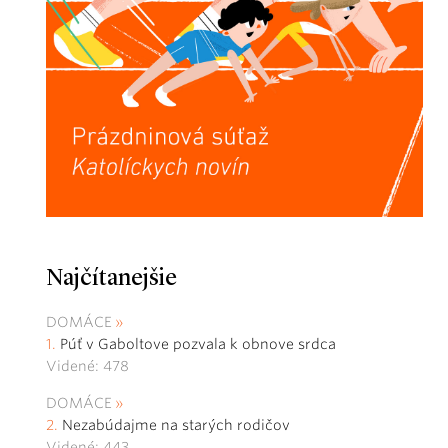
Najčítanejšie
DOMÁCE
Púť v Gaboltove pozvala k obnove srdca
Videné: 478
DOMÁCE
Nezabúdajme na starých rodičov
Videné: 443