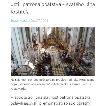
uctili patróna opátstva – svätého Jána
Krstiteľa.
Jozef Vaško
06.07.2021
Na slávnosti patróna opátstva po prvýkrát od roku 1968 zaznel
organ, ktorého obnova sa počas tohto roka realizuje. Snímka:
Alex Marko
V sobotu 26. júna slávnosť patróna opátstva
oslávili jasovskí premonštráti so spolubratmi