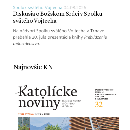
Spolok svätého Vojtecha
04.08.2026
Diskusia o Božskom Srdci v Spolku
svätého Vojtecha
Na nádvorí Spolku svätého Vojtecha v Trnave
prebehla 30. júla prezentácia knihy
Prebúdzanie
milosrdenstva
.
Najnovšie KN