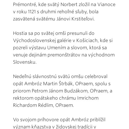
Prémontré, kde svätý Norbert zložil na Vianoce
v roku 1121 s druhmi rehoľné sľuby, bola
zasvätená svätému Jánovi Krstiteľovi.
Hostia sa po svätej omši presunuli do
Východoslovenskej galérie v Košiciach, kde si
pozreli výstavu Umením a slovom, ktorá sa
venuje dejinám premonštrátov na východnom
Slovensku.
Nedeľnú slávnostnú svätú omšu celebroval
opát Ambróz Martin Štrbák, OPraem, spolu s
priorom Petrom Jánom Budzákom, OPraem, a
rektorom opátskeho chrámu Imrichom
Richardom Rédlim, OPraem.
Vo svojom príhovore opát Ambróz priblížil
význam kňazstva v židovskej tradícii v