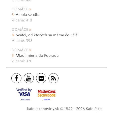
DOMÁCE
A bola svadba
Videné: 418
DOMÁCE
Svätci, od ktorých sa máme čo učiť
Videné: 398
DOMÁCE
Mladí mieria do Popradu
Videné: 320
katolickenoviny.sk © 1849 - 2026 Katolícke