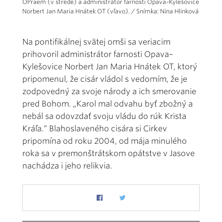
OPraem (v strede) a administrátor farnosti Opava–Kylešovice
Norbert Jan Maria Hnátek OT (vľavo). / Snímka: Nina Hlinková
Na pontifikálnej svätej omši sa veriacim
prihovoril administrátor farnosti Opava–
Kylešovice Norbert Jan Maria Hnátek OT, ktorý
pripomenul, že cisár vládol s vedomím, že je
zodpovedný za svoje národy a ich smerovanie
pred Bohom. „Karol mal odvahu byť zbožný a
nebál sa odovzdať svoju vládu do rúk Krista
Kráľa.“ Blahoslaveného cisára si Cirkev
pripomína od roku 2004, od mája minulého
roka sa v premonštrátskom opátstve v Jasove
nachádza i jeho relikvia.