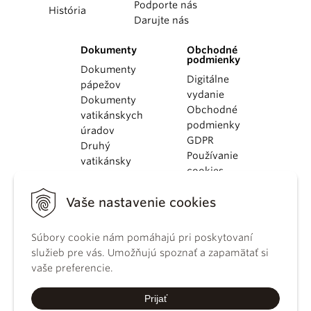
Podporte nás
História
Darujte nás
Dokumenty
Obchodné
podmienky
Dokumenty
Digitálne
pápežov
vydanie
Dokumenty
Obchodné
vatikánskych
podmienky
úradov
GDPR
Druhý
Používanie
vatikánsky
cookies
koncil
Dokumenty
Vaše nastavenie cookies
KBS
Kódex
Súbory cookie nám pomáhajú pri poskytovaní
kánonického
služieb pre vás. Umožňujú spoznať a zapamätať si
práva
vaše preferencie.
Katechizmus
Katolíckej
Prijať
cirkvi