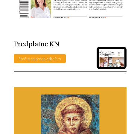
Predplatné KN
Staňte sa predplatiteľom