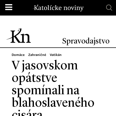
Spravodajstvo
Domáce
Zahraničné
Vatikán
V jasovskom
opátstve
spomínali na
blahoslaveného