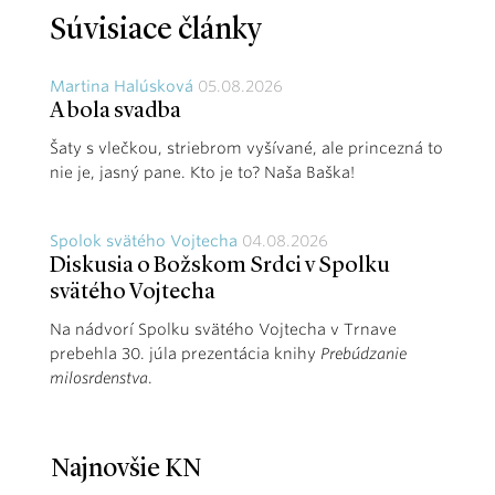
Súvisiace články
Martina Halúsková
05.08.2026
A bola svadba
Šaty s vlečkou, striebrom vyšívané, ale princezná to
nie je, jasný pane. Kto je to? Naša Baška!
Spolok svätého Vojtecha
04.08.2026
Diskusia o Božskom Srdci v Spolku
svätého Vojtecha
Na nádvorí Spolku svätého Vojtecha v Trnave
prebehla 30. júla prezentácia knihy
Prebúdzanie
milosrdenstva
.
Najnovšie KN