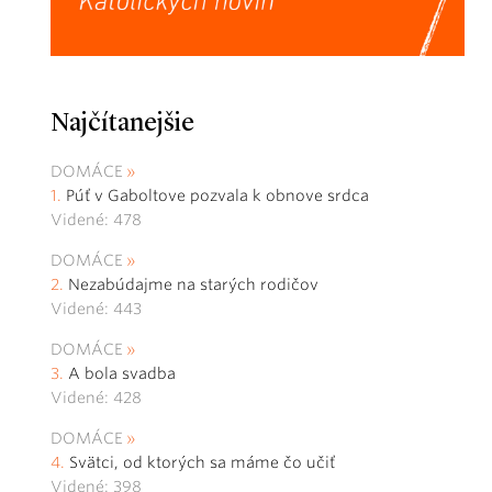
Najčítanejšie
DOMÁCE
Púť v Gaboltove pozvala k obnove srdca
Videné: 478
DOMÁCE
Nezabúdajme na starých rodičov
Videné: 443
DOMÁCE
A bola svadba
Videné: 428
DOMÁCE
Svätci, od ktorých sa máme čo učiť
Videné: 398