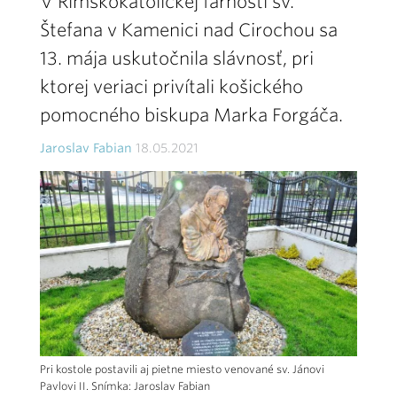
V Rímskokatolíckej farnosti sv.
Štefana v Kamenici nad Cirochou sa
13. mája uskutočnila slávnosť, pri
ktorej veriaci privítali košického
pomocného biskupa Marka Forgáča.
Jaroslav Fabian
18.05.2021
Pri kostole postavili aj pietne miesto venované sv. Jánovi
Pavlovi II. Snímka: Jaroslav Fabian