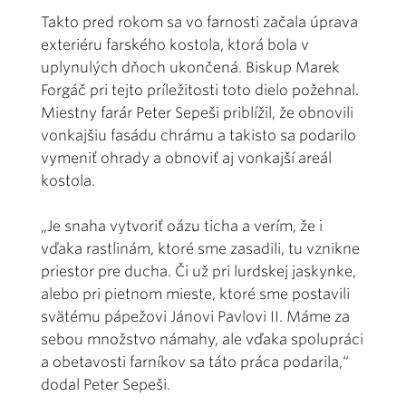
Takto pred rokom sa vo farnosti začala úprava
exteriéru farského kostola, ktorá bola v
uplynulých dňoch ukončená. Biskup Marek
Forgáč pri tejto príležitosti toto dielo požehnal.
Miestny farár Peter Sepeši priblížil, že obnovili
vonkajšiu fasádu chrámu a takisto sa podarilo
vymeniť ohrady a obnoviť aj vonkajší areál
kostola.
„Je snaha vytvoriť oázu ticha a verím, že i
vďaka rastlinám, ktoré sme zasadili, tu vznikne
priestor pre ducha. Či už pri lurdskej jaskynke,
alebo pri pietnom mieste, ktoré sme postavili
svätému pápežovi Jánovi Pavlovi II. Máme za
sebou množstvo námahy, ale vďaka spolupráci
a obetavosti farníkov sa táto práca podarila,“
dodal Peter Sepeši.