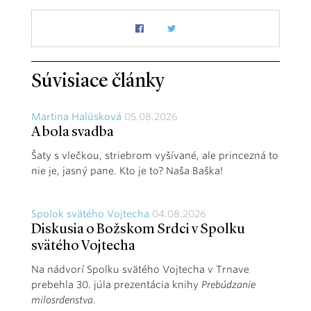
Súvisiace články
Martina Halúsková
05.08.2026
A bola svadba
Šaty s vlečkou, striebrom vyšívané, ale princezná to
nie je, jasný pane. Kto je to? Naša Baška!
Spolok svätého Vojtecha
04.08.2026
Diskusia o Božskom Srdci v Spolku
svätého Vojtecha
Na nádvorí Spolku svätého Vojtecha v Trnave
prebehla 30. júla prezentácia knihy
Prebúdzanie
milosrdenstva
.