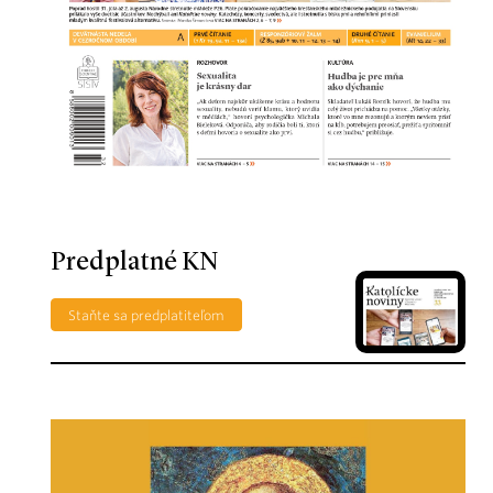
Predplatné KN
Staňte sa predplatiteľom