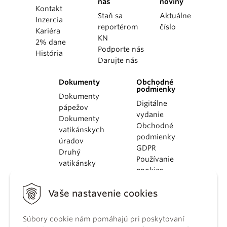
nás
noviny
Kontakt
Staň sa
Aktuálne
Inzercia
reportérom
číslo
Kariéra
KN
2% dane
Podporte nás
História
Darujte nás
Dokumenty
Obchodné
podmienky
Dokumenty
Digitálne
pápežov
vydanie
Dokumenty
Obchodné
vatikánskych
podmienky
úradov
GDPR
Druhý
Používanie
vatikánsky
cookies
koncil
Dokumenty
Vaše nastavenie cookies
KBS
Kódex
Súbory cookie nám pomáhajú pri poskytovaní
kánonického