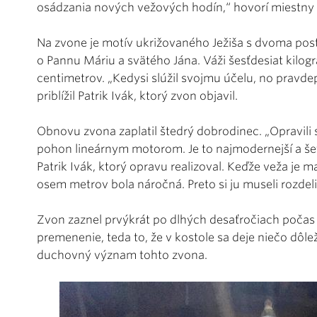
osádzania nových vežových hodín,“ hovorí miestny
Na zvone je motív ukrižovaného Ježiša s dvoma po
o Pannu Máriu a svätého Jána. Váži šesťdesiat kilog
centimetrov. „Kedysi slúžil svojmu účelu, no pravde
priblížil Patrik Ivák, ktorý zvon objavil.
Obnovu zvona zaplatil štedrý dobrodinec. „Opravili s
pohon lineárnym motorom. Je to najmodernejší a še
Patrik Ivák, ktorý opravu realizoval. Keďže veža je 
osem metrov bola náročná. Preto si ju museli rozdeli
Zvon zaznel prvýkrát po dlhých desaťročiach počas 
premenenie, teda to, že v kostole sa deje niečo dôl
duchovný význam tohto zvona.