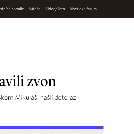
deľné homílie
Súťaže
Video/Foto
Bioetické fórum
avili zvon
vskom Mikuláši našli doteraz