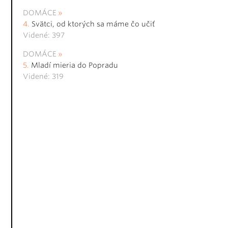
DOMÁCE
Svätci, od ktorých sa máme čo učiť
Videné: 397
DOMÁCE
Mladí mieria do Popradu
Videné: 319