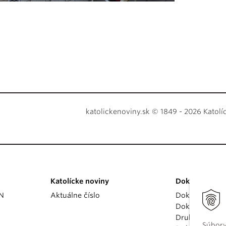
katolickenoviny.sk © 1849 - 2026 Katolí
Katolícke noviny
Dokumenty
KN
Aktuálne číslo
Dokumenty p
Dokumenty va
Druhý vatikán
Súbory