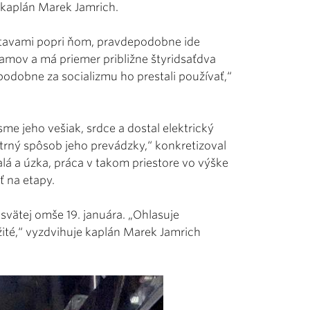
 kaplán Marek Jamrich.
stavami popri ňom, pravdepodobne ide
ramov a má priemer približne štyridsaťdva
podobne za socializmu ho prestali používať,“
me jeho vešiak, srdce a dostal elektrický
trný spôsob jeho prevádzky,“ konkretizoval
malá a úzka, práca v takom priestore vo výške
ť na etapy.
svätej omše 19. januára. „Ohlasuje
ežité,“ vyzdvihuje kaplán Marek Jamrich