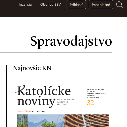
Inzercia
Obchod SSV
Prihlásiť
Predplatné
Spravodajstvo
Najnovšie KN