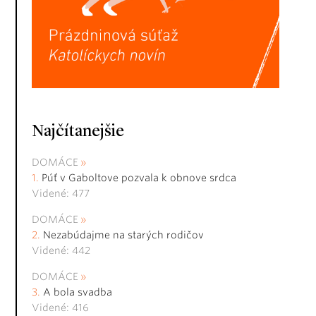
Najčítanejšie
DOMÁCE
Púť v Gaboltove pozvala k obnove srdca
Videné: 477
DOMÁCE
Nezabúdajme na starých rodičov
Videné: 442
DOMÁCE
A bola svadba
Videné: 416