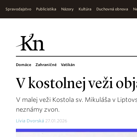
Spravodajstvo
Publicistika
Názory
Kultúra
Duchovná obnova
Ne
Domáce
Zahraničné
Vatikán
V kostolnej veži obj
V malej veži Kostola sv. Mikuláša v Lipto
neznámy zvon.
Lívia Dvorská
27.01.2026