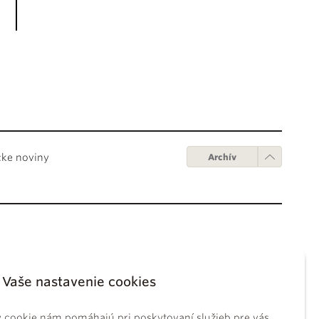
cke noviny
Archív
Obchodné podmienky
ápežov
Digitálne vydanie
Vaše nastavenie cookies
tikánskych úradov
Obchodné podmienky
sky koncil
GDPR
 cookie nám pomáhajú pri poskytovaní služieb pre vás.