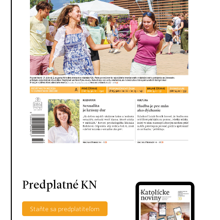
Predplatné KN
Staňte sa predplatiteľom