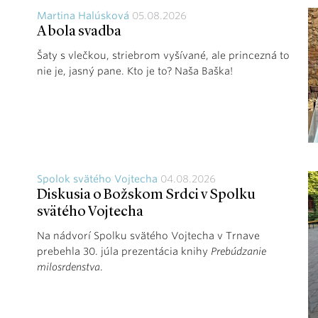
Martina Halúsková
05.08.2026
A bola svadba
Šaty s vlečkou, striebrom vyšívané, ale princezná to
nie je, jasný pane. Kto je to? Naša Baška!
Spolok svätého Vojtecha
04.08.2026
Diskusia o Božskom Srdci v Spolku
svätého Vojtecha
Na nádvorí Spolku svätého Vojtecha v Trnave
prebehla 30. júla prezentácia knihy
Prebúdzanie
milosrdenstva
.