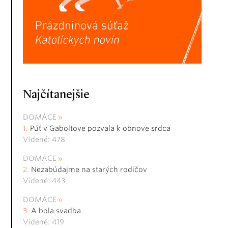
Najčítanejšie
DOMÁCE
Púť v Gaboltove pozvala k obnove srdca
Videné: 478
DOMÁCE
Nezabúdajme na starých rodičov
Videné: 443
DOMÁCE
A bola svadba
Videné: 419