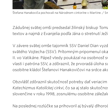
Štefana Hanakoviča pochovali na Národnom cintoríne v Martine. / Sní
Zádušnej svätej omši predsedal žilinský biskup Tomáš
textov a najmä z Evanjelia podľa Jána o stretnutí Je
V závere svätej omše tajomník SSV Daniel Dian vyzd
svätého Vojtecha (SSV). Prítomným pripomenul oka
II. vo Vatikáne. Pápež vtedy poukázal na osobnosť 
vlasti i patróna SSV, a zdôraznil, že prvoradá úloha s
osobitne kládol Štefanovi Hanakovičovi na srdce ak
Obzvlášť zdôraznil skutočnosť potreby dať veriacim
Katechizmus Katolíckej cirkvi
, čo sa aj stalo skutočno
slovenčine v roku 1998, zosnulému osobitne záležal
Na poslednej rozlúčke sa prihovoril aj bývalý dlhoro