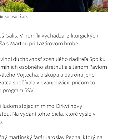
mka: Ivan Šulík
 Galis. V homílii vychádzal z liturgických
žiša s Martou pri Lazárovom hrobe.
vihol duchovnosť zosnulého riaditeľa Spolku
mih ich osobného stretnutia s Jánom Pavlom
svätého Vojtecha, biskupa a patróna jeho
vätca spočívala v evanjelizácii, pričom to
o program SSV.
 i ľuďom stojacim mimo Cirkvi nový
sťou. Na vydaní tohto diela, ktoré vyšlo v
o.
čný martinský farár Jaroslav Pecha, ktorý na