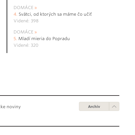
DOMÁCE
Svätci, od ktorých sa máme čo učiť
Videné: 398
DOMÁCE
Mladí mieria do Popradu
Videné: 320
cke noviny
Archív