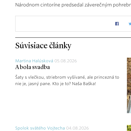
Národnom cintoríne predsedal záverečným pohre
Súvisiace články
Martina Halúsková
05.08.2026
A bola svadba
Šaty s vlečkou, striebrom vyšívané, ale princezná to
nie je, jasný pane. Kto je to? Naša Baška!
Spolok svätého Vojtecha
04.08.2026