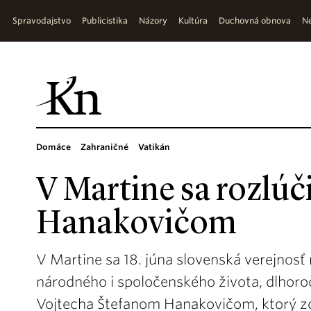
Spravodajstvo
Publicistika
Názory
Kultúra
Duchovná obnova
Ne
Domáce
Zahraničné
Vatikán
V Martine sa rozlúč
Hanakovičom
V Martine sa 18. júna slovenská verejnos
národného i spoločenského života, dlhor
Vojtecha Štefanom Hanakovičom, ktorý zo