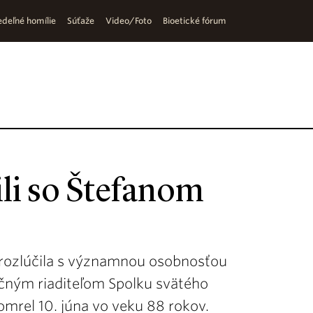
deľné homílie
Súťaže
Video/Foto
Bioetické fórum
ili so Štefanom
ť rozlúčila s významnou osobnosťou
očným riaditeľom Spolku svätého
mrel 10. júna vo veku 88 rokov.