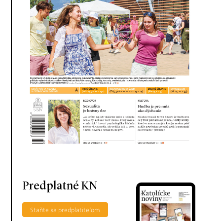
Predplatné KN
Staňte sa predplatiteľom