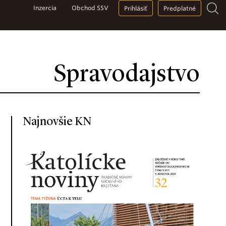
Inzercia
Obchod SSV
Prihlásiť
Predplatné
Spravodajstvo
Najnovšie KN