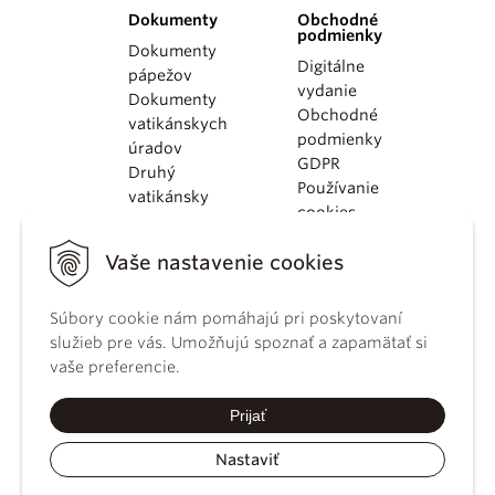
Dokumenty
Obchodné
podmienky
Dokumenty
Digitálne
pápežov
vydanie
Dokumenty
Obchodné
vatikánskych
podmienky
úradov
GDPR
Druhý
Používanie
vatikánsky
cookies
koncil
Dokumenty
Vaše nastavenie cookies
KBS
Kódex
Súbory cookie nám pomáhajú pri poskytovaní
kánonického
služieb pre vás. Umožňujú spoznať a zapamätať si
práva
vaše preferencie.
Katechizmus
Katolíckej
Prijať
cirkvi
Nastaviť