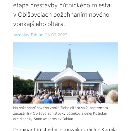
etapa prestavby pútnického miesta
v Obišovciach požehnaním nového
vonkajšieho oltára.
Jaroslav Fabian
06.09.2023
Na požehnaní nového vonkajšieho oltára sa 2. septembra
zúčastnili v Obišovciach stovky pútnikov z celej Košickej
arcidiecézy. Snímka: Jaroslav Fabian
Dominantou stavby je mozaika z dielne Kamila