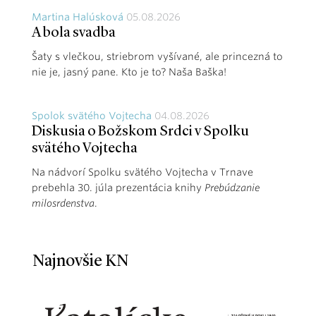
Martina Halúsková
05.08.2026
A bola svadba
Šaty s vlečkou, striebrom vyšívané, ale princezná to
nie je, jasný pane. Kto je to? Naša Baška!
Spolok svätého Vojtecha
04.08.2026
Diskusia o Božskom Srdci v Spolku
svätého Vojtecha
Na nádvorí Spolku svätého Vojtecha v Trnave
prebehla 30. júla prezentácia knihy
Prebúdzanie
milosrdenstva
.
Najnovšie KN