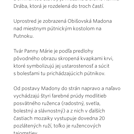
Drába, ktorá je rozdelená do troch častí.
Uprostred je zobrazená Obišovská Madona
nad miestnym pútnickým kostolom na
Putnoku.
Tvár Panny Márie je podľa predlohy
pôvodného obrazu skropená kvapkami krvi,
ktoré symbolizujú jej ustarostenosť a súcit
s bolesťami tu prichádzajúcich pútnikov.
Od postavy Madony do strán napravo a naľavo
vychádzajú štyri farebné prúdy modlitieb
posvätného ruženca (radostný, svetla,
bolestný a slávnostný) a z nich v ďalších
častiach mozaiky vystupuje dovedna 20
pozlátených ruží, toľko je ružencových
tajomstiev.