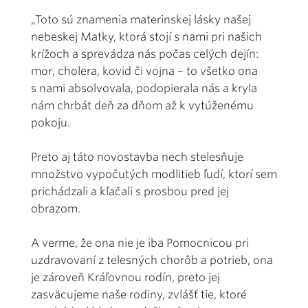
„Toto sú znamenia materinskej lásky našej
nebeskej Matky, ktorá stojí s nami pri našich
krížoch a sprevádza nás počas celých dejín:
mor, cholera, kovid či vojna – to všetko ona
s nami absolvovala, podopierala nás a kryla
nám chrbát deň za dňom až k vytúženému
pokoju.
Preto aj táto novostavba nech stelesňuje
množstvo vypočutých modlitieb ľudí, ktorí sem
prichádzali a kľačali s prosbou pred jej
obrazom.
A verme, že ona nie je iba Pomocnicou pri
uzdravovaní z telesných chorôb a potrieb, ona
je zároveň Kráľovnou rodín, preto jej
zasväcujeme naše rodiny, zvlášť tie, ktoré