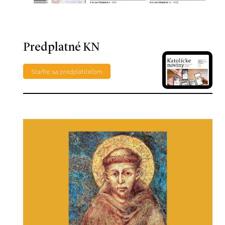
Predplatné KN
Staňte sa predplatiteľom