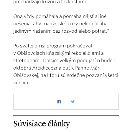
prechádzajú krízou a ťažkosťami.
Ona vždy pomáhala a pomáha nájsť aj iné
riešenia, aby manželské krízy nekončili iba
jediným riešením cez rozvod alebo potrat.“
Po svätej omši program pokračoval
v Obišovciach kňazskými rekolekciami a
stretnutiami. Ďalším veľkým podujatím bude 1.
októbra Arcidiecézna púť k Panne Márii
Obišovskej, na ktorú sú srdečne pozvaní všetci
veriaci.
Súvisiace články