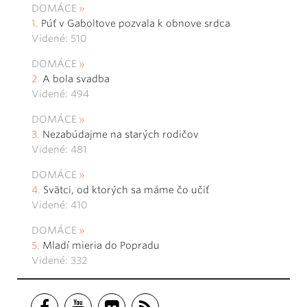
DOMÁCE
Púť v Gaboltove pozvala k obnove srdca
Videné: 510
DOMÁCE
A bola svadba
Videné: 494
DOMÁCE
Nezabúdajme na starých rodičov
Videné: 481
DOMÁCE
Svätci, od ktorých sa máme čo učiť
Videné: 410
DOMÁCE
Mladí mieria do Popradu
Videné: 332