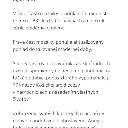
V ľavej časti mozaiky je pohľad do minulosti,
do roku 1831, keď v Obišovciach a na okolí
zúrila epidémia cholery.
Pravá časť mozaiky ponúka aktualizovaný
pohľad do takzvanej modernej doby.
Siluety lekárov a zdravotníkov v skafandroch
oživujú spomienky na nedávnu pandémiu, na
ťažké obdobie, počas ktorého vypomáhalo aj
77 kňazov Košickej arcidiecézy
v nemocniciach s nasadením vlastných
životov.
Zobrazenie svätých košických mučeníkov
naľavo a podobizeň blahoslavenej Anny
Kolesárovej napravo nám pripomínajú