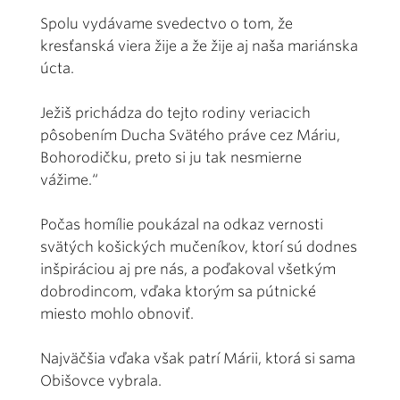
Spolu vydávame svedectvo o tom, že
kresťanská viera žije a že žije aj naša mariánska
úcta.
Ježiš prichádza do tejto rodiny veriacich
pôsobením Ducha Svätého práve cez Máriu,
Bohorodičku, preto si ju tak nesmierne
vážime.“
Počas homílie poukázal na odkaz vernosti
svätých košických mučeníkov, ktorí sú dodnes
inšpiráciou aj pre nás, a poďakoval všetkým
dobrodincom, vďaka ktorým sa pútnické
miesto mohlo obnoviť.
Najväčšia vďaka však patrí Márii, ktorá si sama
Obišovce vybrala.