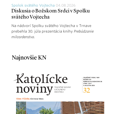
Spolok svätého Vojtecha
04.08.2026
Diskusia o Božskom Srdci v Spolku
svätého Vojtecha
Na nádvorí Spolku svätého Vojtecha v Trnave
prebehla 30. júla prezentácia knihy
Prebúdzanie
milosrdenstva
.
Najnovšie KN