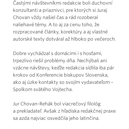
Častými návštevníkmi redakcie boli duchovní
konzultanti a priaznivci, pre ktorých si Juraj
Chovan vždy našiel čas a rád rozoberal
naliehavé témy. A to aj za cenu toho, že
rozpracované články, korektúry a aj vlastné
autorské texty dotváral až hlboko po večeroch.
Dobre vychádzal s domácimi i s hosťami,
trpezlivo riešil problémy dňa. Nechýbali ani
vzácne návštevy, keďže redakcia sídlila iba pár
krokov od Konferencie biskupov Slovenska,
ako aj úzke kontakty so svojím vydavateľom –
Spolkom svätého Vojtecha.
Jur Chovan-Rehák bol viacrečový filológ
a prekladateľ. Avšak z hľadiska redakčnej praxe
sa azda najviac osvedčila jeho latinčina.