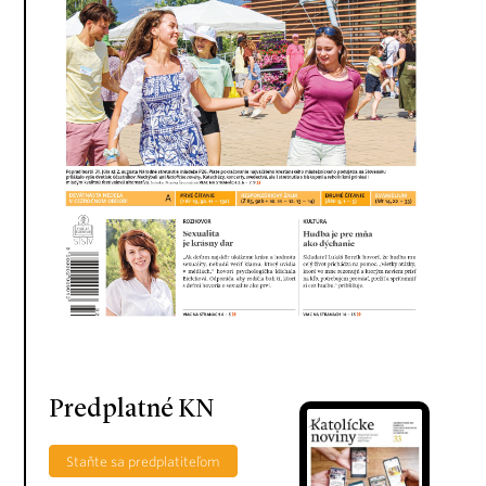
Predplatné KN
Staňte sa predplatiteľom