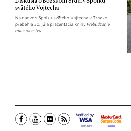
Diskusia o Božskom Srdci v Spolku
svätého Vojtecha
Na nádvorí Spolku svätého Vojtecha v Trnave
prebehla 30. júla prezentácia knihy
Prebúdzanie
milosrdenstva
.