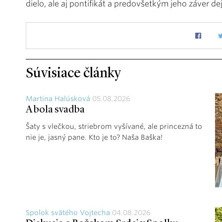
dielo, ale aj pontifikát a predovšetkým jeho záver de
Súvisiace články
Martina Halúsková
05.08.2026
A bola svadba
Šaty s vlečkou, striebrom vyšívané, ale princezná to
nie je, jasný pane. Kto je to? Naša Baška!
Spolok svätého Vojtecha
04.08.2026