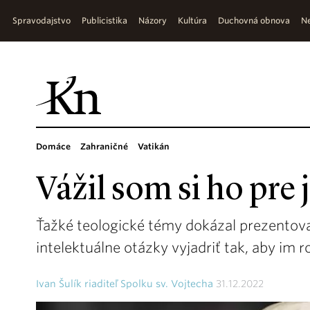
Spravodajstvo
Publicistika
Názory
Kultúra
Duchovná obnova
Ne
Domáce
Zahraničné
Vatikán
Vážil som si ho pre
Ťažké teologické témy dokázal prezentov
intelektuálne otázky vyjadriť tak, aby im 
Ivan Šulík riaditeľ Spolku sv. Vojtecha
31.12.2022