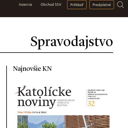
Inzercia
Obchod SSV
Prihlásiť
Predplatné
Spravodajstvo
Najnovšie KN