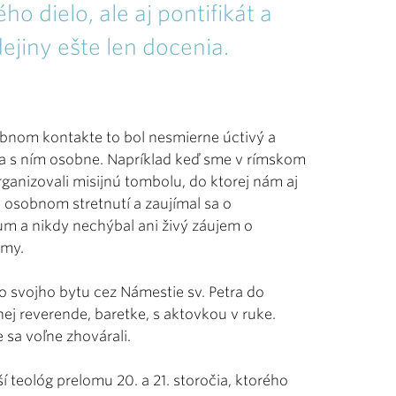
ho dielo, ale aj pontifikát a
jiny ešte len docenia.
obnom kontakte to bol nesmierne úctivý a
sa s ním osobne. Napríklad keď sme v rímskom
ganizovali misijnú tombolu, do ktorej nám aj
 osobnom stretnutí a zaujímal sa o
um a nikdy nechýbal ani živý záujem o
jmy.
zo svojho bytu cez Námestie sv. Petra do
ej reverende, baretke, s aktovkou v ruke.
 sa voľne zhovárali.
ší teológ prelomu 20. a 21. storočia, ktorého