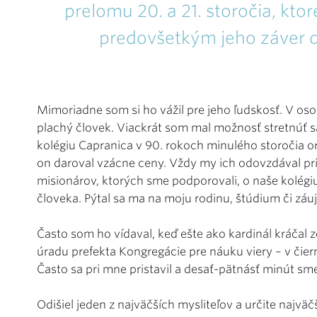
prelomu 20. a 21. storočia, ktoré
predovšetkým jeho záver de
Mimoriadne som si ho vážil pre jeho ľudskosť. V os
plachý človek. Viackrát som mal možnosť stretnúť 
kolégiu Capranica v 90. rokoch minulého storočia or
on daroval vzácne ceny. Vždy my ich odovzdával pri
misionárov, ktorých sme podporovali, o naše kolégi
človeka. Pýtal sa ma na moju rodinu, štúdium či záu
Často som ho vídaval, keď ešte ako kardinál kráčal 
úradu prefekta Kongregácie pre náuku viery – v čiern
Často sa pri mne pristavil a desať-pätnásť minút sme
Odišiel jeden z najväčších mysliteľov a určite najväč