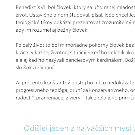
Benedikt XVI. bol človek, ktorý sa už v ranej mladost
život. Ustavične o ňom študoval, písal, lebo chcel J
teologické témy dokázal prezentovať zrozumiteľným 
aby im rozumel aj bežný človek.
Po celý život to bol mimoriadne pokorný človek bez 
kráčal v každej životnej situácii – keď ho velebili ak
ale aj keď ho nazývali pancierovým kardinálom, Bož
skúšok a zlyhaní.
Aj pre tento konštantný postoj ho nikto nedokázal za
progresívneho teológa, druhí za konzervatívneho, o
radosti“, prameniacej z viery – tak znelo jeho primič
Odišiel jeden z najväčších myslit