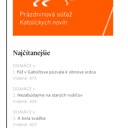
Najčítanejšie
DOMÁCE
Púť v Gaboltove pozvala k obnove srdca
Videné: 473
DOMÁCE
Nezabúdajme na starých rodičov
Videné: 439
DOMÁCE
A bola svadba
Videné: 407