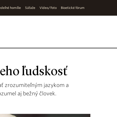
deľné homílie
Súťaže
Video/Foto
Bioetické fórum
 jeho ľudskosť
ať zrozumiteľným jazykom a
rozumel aj bežný človek.