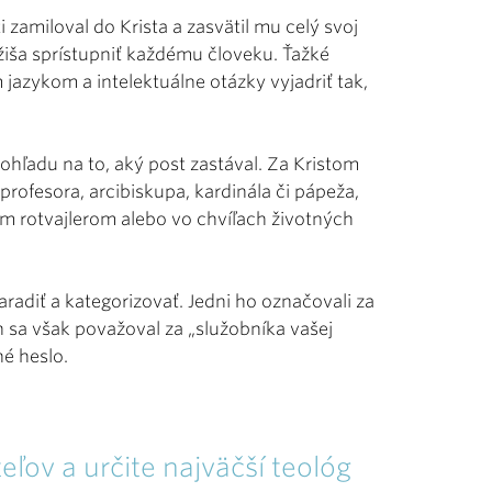
i zamiloval do Krista a zasvätil mu celý svoj
ežiša sprístupniť každému človeku. Ťažké
jazykom a intelektuálne otázky vyjadriť tak,
ohľadu na to, aký post zastával. Za Kristom
o profesora, arcibiskupa, kardinála či pápeža,
ím rotvajlerom alebo vo chvíľach životných
radiť a kategorizovať. Jedni ho označovali za
n sa však považoval za „služobníka vašej
né heslo.
eľov a určite najväčší teológ