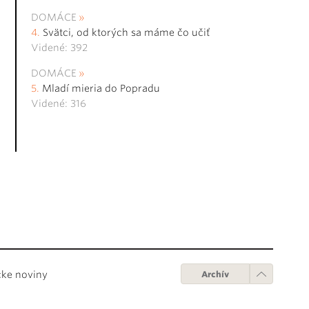
DOMÁCE
Svätci, od ktorých sa máme čo učiť
Videné: 392
DOMÁCE
Mladí mieria do Popradu
Videné: 316
cke noviny
Archív