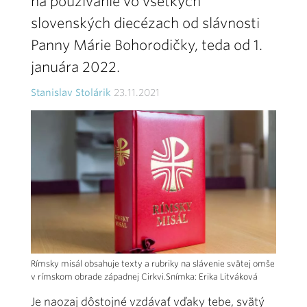
na používanie vo všetkých
slovenských diecézach od slávnosti
Panny Márie Bohorodičky, teda od 1.
januára 2022.
Stanislav Stolárik
23.11.2021
Rímsky misál obsahuje texty a rubriky na slávenie svätej omše
v rímskom obrade západnej Cirkvi.Snímka: Erika Litváková
Je naozaj dôstojné vzdávať vďaky tebe, svätý