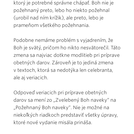
ktorý je potrebné správne chápať. Boh nie je
požehnaný preto, lebo ho niekto požehnal
(urobil nad ním krížik), ale preto, lebo je
prameňom všetkého požehnania.
Podobne nemáme problém s vyjadrením, že
Boh je svätý, pričom ho nikto nesvätorečil. Táto
zmena sa najviac dotkne modlitieb pri príprave
obetných darov. Zároveň je to jediná zmena
v textoch, ktorá sa nedotýka len celebranta,
ale aj veriacich.
Odpoveď veriacich pri príprave obetných
darov sa mení zo „Zvelebený Boh naveky“ na
„Požehnaný Boh naveky“. Nie je možné na
niekoľkých riadkoch predstaviť všetky úpravy,
ktoré nové vydanie misála prináša.