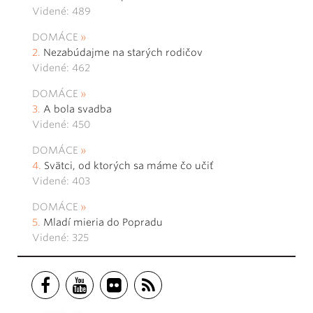
Videné: 489
DOMÁCE
Nezabúdajme na starých rodičov
Videné: 462
DOMÁCE
A bola svadba
Videné: 450
DOMÁCE
Svätci, od ktorých sa máme čo učiť
Videné: 403
DOMÁCE
Mladí mieria do Popradu
Videné: 325