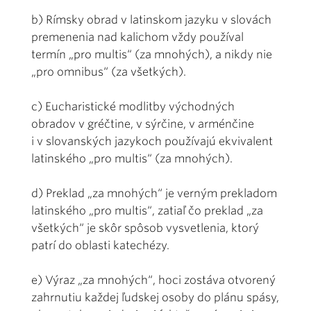
b) Rímsky obrad v latinskom jazyku v slovách
premenenia nad kalichom vždy používal
termín „pro multis“ (za mnohých), a nikdy nie
„pro omnibus“ (za všetkých).
c) Eucharistické modlitby východných
obradov v gréčtine, v sýrčine, v arménčine
i v slovanských jazykoch používajú ekvivalent
latinského „pro multis“ (za mnohých).
d) Preklad „za mnohých“ je verným prekladom
latinského „pro multis“, zatiaľ čo preklad „za
všetkých“ je skôr spôsob vysvetlenia, ktorý
patrí do oblasti katechézy.
e) Výraz „za mnohých“, hoci zostáva otvorený
zahrnutiu každej ľudskej osoby do plánu spásy,