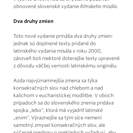
obnovené slovenské vydanie
Rímskeho misála
.
Dva druhy zmien
Toto nové vydanie prináša dva druhy zmien:
jednak sú doplnené texty pridané do
latinského vydania misála v roku 2000,
zároveň boli niektoré doterajšie texty upravené
z dôvodu väčšej vernosti latinskému originálu.
Azda najvýznamnejšia zmena sa týka
konsekračných slov nad chlebom a nad
kalichom v eucharistickej modlitbe. V oboch
prípadoch sa do slovenského znenia pridáva
spojka „lebo“, ktorá má vyjadriť latinské
„enim“. Výraznejšie sa tým síce nemení
samotný zmysel konsekračných slov, ale
súčasné predpisy o prekladoch vyžadujú, aby