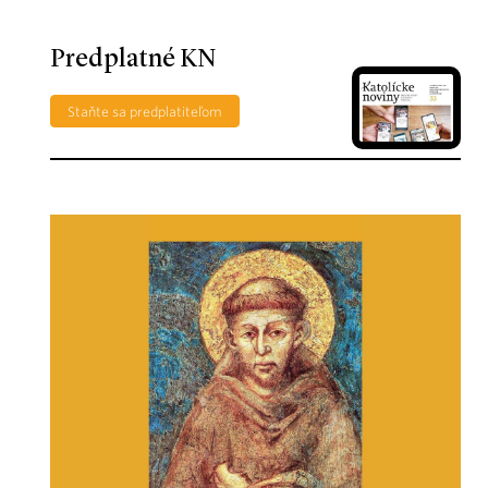
Predplatné KN
Staňte sa predplatiteľom