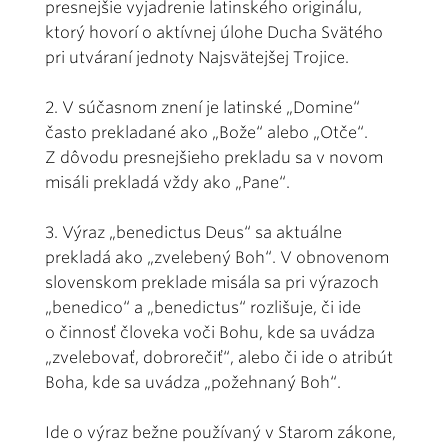
presnejšie vyjadrenie latinského originálu,
ktorý hovorí o aktívnej úlohe Ducha Svätého
pri utváraní jednoty Najsvätejšej Trojice.
2. V súčasnom znení je latinské „Domine“
často prekladané ako „Bože“ alebo „Otče“.
Z dôvodu presnejšieho prekladu sa v novom
misáli prekladá vždy ako „Pane“.
3. Výraz „benedictus Deus“ sa aktuálne
prekladá ako „zvelebený Boh“. V obnovenom
slovenskom preklade misála sa pri výrazoch
„benedico“ a „benedictus“ rozlišuje, či ide
o činnosť človeka voči Bohu, kde sa uvádza
„zvelebovať, dobrorečiť“, alebo či ide o atribút
Boha, kde sa uvádza „požehnaný Boh“.
Ide o výraz bežne používaný v Starom zákone,