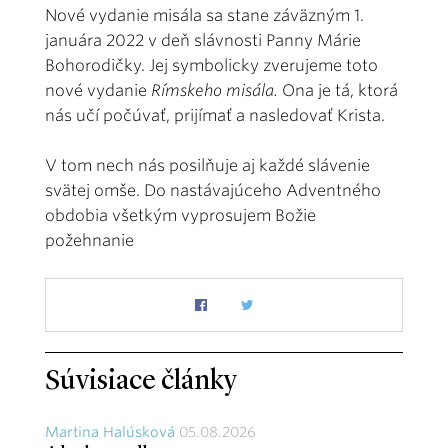
Nové vydanie misála sa stane záväzným 1.
januára 2022 v deň slávnosti Panny Márie
Bohorodičky. Jej symbolicky zverujeme toto
nové vydanie
Rímskeho misála.
Ona je tá, ktorá
nás učí počúvať, prijímať a nasledovať Krista.
V tom nech nás posilňuje aj každé slávenie
svätej omše. Do nastávajúceho Adventného
obdobia všetkým vyprosujem Božie
požehnanie
Súvisiace články
Martina Halúsková
05.08.2026