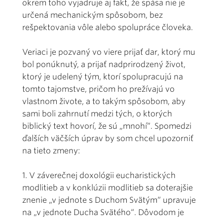
okrem toho vyjadruje aj fakt, že spása nie je
určená mechanickým spôsobom, bez
rešpektovania vôle alebo spolupráce človeka.
Veriaci je pozvaný vo viere prijať dar, ktorý mu
bol ponúknutý, a prijať nadprirodzený život,
ktorý je udelený tým, ktorí spolupracujú na
tomto tajomstve, pričom ho prežívajú vo
vlastnom živote, a to takým spôsobom, aby
sami boli zahrnutí medzi tých, o ktorých
biblický text hovorí, že sú „mnohí“. Spomedzi
ďalších väčších úprav by som chcel upozorniť
na tieto zmeny:
1. V záverečnej doxológii eucharistických
modlitieb a v konklúzii modlitieb sa doterajšie
znenie „v jednote s Duchom Svätým“ upravuje
na „v jednote Ducha Svätého“. Dôvodom je