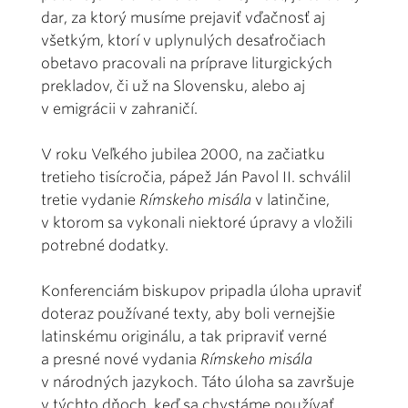
dar, za ktorý musíme prejaviť vďačnosť aj
všetkým, ktorí v uplynulých desaťročiach
obetavo pracovali na príprave liturgických
prekladov, či už na Slovensku, alebo aj
v emigrácii v zahraničí.
V roku Veľkého jubilea 2000, na začiatku
tretieho tisícročia, pápež Ján Pavol II. schválil
tretie vydanie
Rímskeho misála
v latinčine,
v ktorom sa vykonali niektoré úpravy a vložili
potrebné dodatky.
Konferenciám biskupov pripadla úloha upraviť
doteraz používané texty, aby boli vernejšie
latinskému originálu, a tak pripraviť verné
a presné nové vydania
Rímskeho misála
v národných jazykoch. Táto úloha sa završuje
v týchto dňoch, keď sa chystáme používať