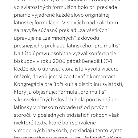
vo sviatostných formulách bolo pri preklade
priamo vyjadrené každé slovo originálnej
latinskej formulácie. V slovách nad kalichom
sa navyše súčasný preklad „za všetkých“
upravuje na „za mnohých“ z dôvodu
presnejšieho prekladu latinského „pro multis“.
Na túto úpravu osobitne vyzval konferencie
biskupov v roku 2006 pápež Benedikt XVI.
Keďže ide o úpravu, ktorá isto vyvolá viacero
otázok, dovoľujem si zacitovať z komentára
Kongregácie pre Boží kult a disciplínu sviatostí,
ktorý ju objasňuje: Formula „pro multis“
v konsekračných slovách bola používaná po
latinsky v rímskom obrade už od prvých
storočí. V posledných tridsiatich rokoch však
niektoré texty, ktoré boli schválené
v moderných jazykoch, prekladajú tento výraz