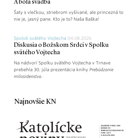
A bola svadba
Šaty s vlečkou, striebrom vyšívané, ale princezná to
nie je, jasný pane. Kto je to? Naša Baška!
Spolok svätého Vojtecha
04.08.2026
Diskusia o Božskom Srdci v Spolku
svätého Vojtecha
Na nádvorí Spolku svätého Vojtecha v Trnave
prebehla 30. júla prezentácia knihy
Prebúdzanie
milosrdenstva
.
Najnovšie KN