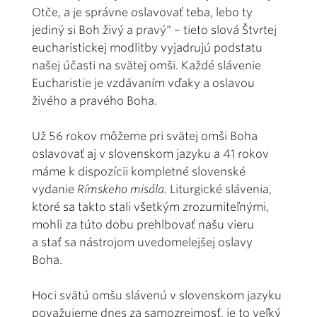
Otče, a je správne oslavovať teba, lebo ty
jediný si Boh živý a pravý“ – tieto slová Štvrtej
eucharistickej modlitby vyjadrujú podstatu
našej účasti na svätej omši. Každé slávenie
Eucharistie je vzdávaním vďaky a oslavou
živého a pravého Boha.
Už 56 rokov môžeme pri svätej omši Boha
oslavovať aj v slovenskom jazyku a 41 rokov
máme k dispozícii kompletné slovenské
vydanie
Rímskeho misála.
Liturgické slávenia,
ktoré sa takto stali všetkým zrozumiteľnými,
mohli za túto dobu prehlbovať našu vieru
a stať sa nástrojom uvedomelejšej oslavy
Boha.
Hoci svätú omšu slávenú v slovenskom jazyku
považujeme dnes za samozrejmosť, je to veľký