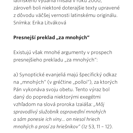
latinského vydania misála v roku 2000,
zároveň boli niektoré doterajšie texty upravené
z dôvodu väčšej vernosti latinskému originálu.
Snímka: Erika Litváková
Presnejší preklad „za mnohých“
Existujú však mnohé argumenty v prospech
presnejšieho prekladu „za mnohých“:
a) Synoptické evanjeliá majú špecifický odkaz
na „mnohých“ (v gréčtine „polloi“), za ktorých
Pán vykonáva svoju obetu. Tento výraz bol
daný do popredia niektorými exegétmi
vzhľadom na slová proroka Izaiáša:
„Môj
spravodlivý služobník ospravedlní mnohých
a sám ponesie ich viny... on niesol hriech
mnohých a prosí za hriešnikov“ (Iz
53, 11 – 12).