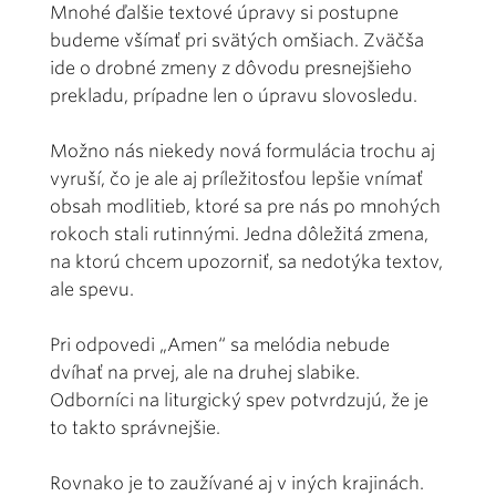
Mnohé ďalšie textové úpravy si postupne
budeme všímať pri svätých omšiach. Zväčša
ide o drobné zmeny z dôvodu presnejšieho
prekladu, prípadne len o úpravu slovosledu.
Možno nás niekedy nová formulácia trochu aj
vyruší, čo je ale aj príležitosťou lepšie vnímať
obsah modlitieb, ktoré sa pre nás po mnohých
rokoch stali rutinnými. Jedna dôležitá zmena,
na ktorú chcem upozorniť, sa nedotýka textov,
ale spevu.
Pri odpovedi „Amen“ sa melódia nebude
dvíhať na prvej, ale na druhej slabike.
Odborníci na liturgický spev potvrdzujú, že je
to takto správnejšie.
Rovnako je to zaužívané aj v iných krajinách.