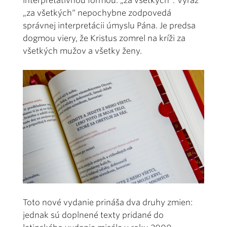
interpretatívnou formou: „za všetkých“. Výraz
„za všetkých“ nepochybne zodpovedá
správnej interpretácii úmyslu Pána. Je predsa
dogmou viery, že Kristus zomrel na kríži za
všetkých mužov a všetky ženy.
Toto nové vydanie prináša dva druhy zmien:
jednak sú doplnené texty pridané do