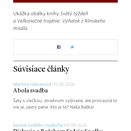
Ukážka obálky knihy
Svätý týždeň
a Veľkonočné trojdnie. Výňatok z Rímskeho
misála.
Súvisiace články
Martina Halúsková
05.08.2026
A bola svadba
Šaty s vlečkou, striebrom vyšívané, ale princezná to
nie je, jasný pane. Kto je to? Naša Baška!
Spolok svätého Vojtecha
04.08.2026