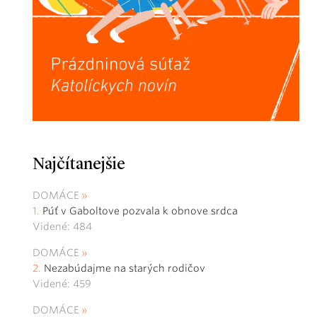
Najčítanejšie
DOMÁCE
Púť v Gaboltove pozvala k obnove srdca
Videné: 484
DOMÁCE
Nezabúdajme na starých rodičov
Videné: 459
DOMÁCE