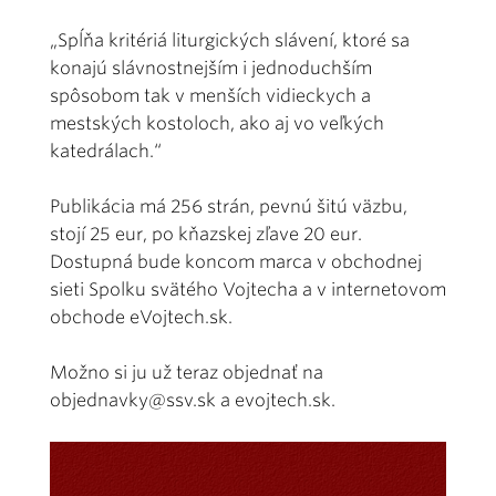
„Spĺňa kritériá liturgických slávení, ktoré sa
konajú slávnostnejším i jednoduchším
spôsobom tak v menších vidieckych a
mestských kostoloch, ako aj vo veľkých
katedrálach.“
Publikácia má 256 strán, pevnú šitú väzbu,
stojí 25 eur, po kňazskej zľave 20 eur.
Dostupná bude koncom marca v obchodnej
sieti Spolku svätého Vojtecha a v internetovom
obchode eVojtech.sk.
Možno si ju už teraz objednať na
objednavky@ssv.sk
a evojtech.sk.