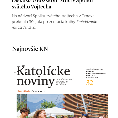
Diskusia o Božskom Srdci v Spolku
svätého Vojtecha
Na nádvorí Spolku svätého Vojtecha v Trnave
prebehla 30. júla prezentácia knihy
Prebúdzanie
milosrdenstva
.
Najnovšie KN