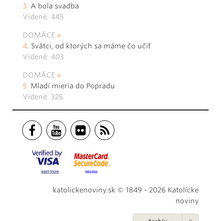
A bola svadba
Videné: 445
DOMÁCE
Svätci, od ktorých sa máme čo učiť
Videné: 403
DOMÁCE
Mladí mieria do Popradu
Videné: 325
katolickenoviny.sk © 1849 - 2026 Katolícke
noviny