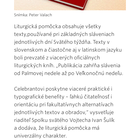
Snímka: Peter Valach
Liturgická pomôcka obsahuje všetky
texty,používané pri základných sláveniach
jednotlivých dní Svätého týždňa. Texty v
slovenskom a čiastočne aj v latinskom jazyku
boli prevzaté z viacerých oficiálnych
liturgických kníh. „Publikácia zahŕňa slávenia
od Palmovej nedele až po Veľkonočnú nedeľu.
Celebrantovi poskytne viaceré praktické i
typografické benefity – ľahkú čitateľnosť i
orientáciu pri fakultatívnych alternatívach
jednotlivých textov a obradov,“ vysvetľuje
riaditeľ Spolku svätého Vojtecha Ivan Šulík
a dodáva, že liturgická pomôcka má
univerzálny charakter.