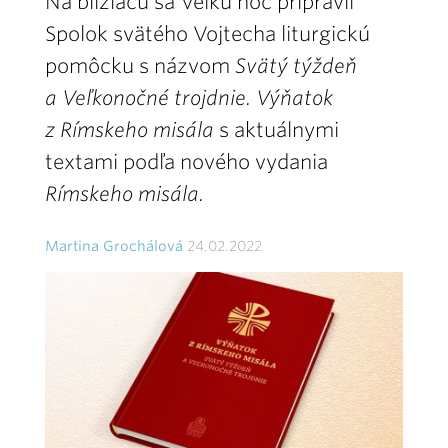
Na blížiacu sa Veľkú noc pripravil
Spolok svätého Vojtecha liturgickú
pomôcku s názvom
Svätý týždeň
a Veľkonočné trojdnie. Výňatok
z Rímskeho misála
s aktuálnymi
textami podľa nového vydania
Rímskeho misála.
Martina Grochálová
24.02.2022