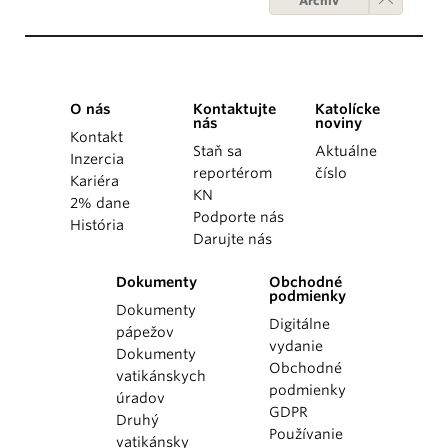
Archív
O nás
Kontaktujte
Katolícke
nás
noviny
Kontakt
Staň sa
Aktuálne
Inzercia
reportérom
číslo
Kariéra
KN
2% dane
Podporte nás
História
Darujte nás
Dokumenty
Obchodné
podmienky
Dokumenty
Digitálne
pápežov
vydanie
Dokumenty
Obchodné
vatikánskych
podmienky
úradov
GDPR
Druhý
Používanie
vatikánsky