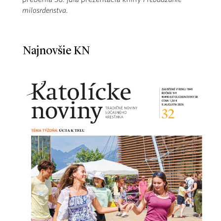
milosrdenstva
.
Najnovšie KN