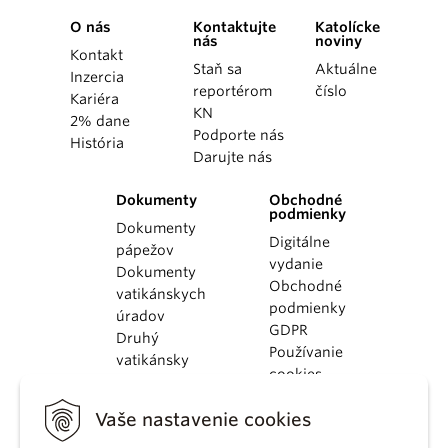
O nás
Kontaktujte
Katolícke
nás
noviny
Kontakt
Staň sa
Aktuálne
Inzercia
reportérom
číslo
Kariéra
KN
2% dane
Podporte nás
História
Darujte nás
Dokumenty
Obchodné
podmienky
Dokumenty
Digitálne
pápežov
vydanie
Dokumenty
Obchodné
vatikánskych
podmienky
úradov
GDPR
Druhý
Používanie
vatikánsky
cookies
koncil
Dokumenty
Vaše nastavenie cookies
KBS
Kódex