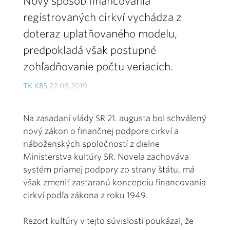
Nový spôsob financovania
registrovaných cirkví vychádza z
doteraz uplatňovaného modelu,
predpokladá však postupné
zohľadňovanie počtu veriacich.
TK KBS
22.08.2019
Na zasadaní vlády SR 21. augusta bol schválený
nový zákon o finančnej podpore cirkví a
náboženských spoločností z dielne
Ministerstva kultúry SR. Novela zachováva
systém priamej podpory zo strany štátu, má
však zmeniť zastaranú koncepciu financovania
cirkví podľa zákona z roku 1949.
Rezort kultúry v tejto súvislosti poukázal, že