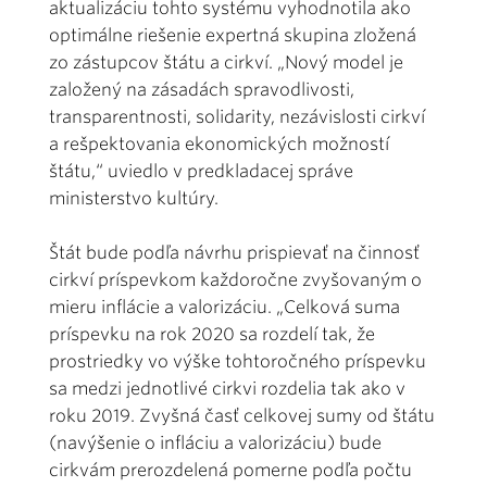
aktualizáciu tohto systému vyhodnotila ako
optimálne riešenie expertná skupina zložená
zo zástupcov štátu a cirkví. „Nový model je
založený na zásadách spravodlivosti,
transparentnosti, solidarity, nezávislosti cirkví
a rešpektovania ekonomických možností
štátu,“ uviedlo v predkladacej správe
ministerstvo kultúry.
Štát bude podľa návrhu prispievať na činnosť
cirkví príspevkom každoročne zvyšovaným o
mieru inflácie a valorizáciu. „Celková suma
príspevku na rok 2020 sa rozdelí tak, že
prostriedky vo výške tohtoročného príspevku
sa medzi jednotlivé cirkvi rozdelia tak ako v
roku 2019. Zvyšná časť celkovej sumy od štátu
(navýšenie o infláciu a valorizáciu) bude
cirkvám prerozdelená pomerne podľa počtu