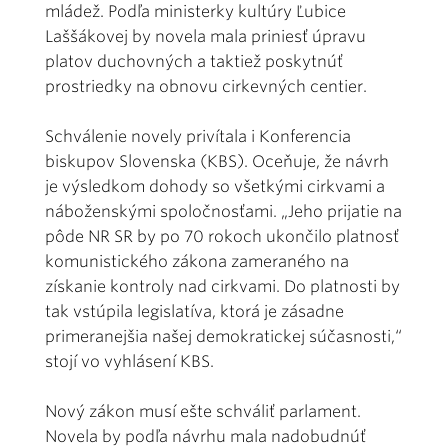
mládež. Podľa ministerky kultúry Ľubice
Laššákovej by novela mala priniesť úpravu
platov duchovných a taktiež poskytnúť
prostriedky na obnovu cirkevných centier.
Schválenie novely privítala i Konferencia
biskupov Slovenska (KBS). Oceňuje, že návrh
je výsledkom dohody so všetkými cirkvami a
náboženskými spoločnosťami. „Jeho prijatie na
pôde NR SR by po 70 rokoch ukončilo platnosť
komunistického zákona zameraného na
získanie kontroly nad cirkvami. Do platnosti by
tak vstúpila legislatíva, ktorá je zásadne
primeranejšia našej demokratickej súčasnosti,“
stojí vo vyhlásení KBS.
Nový zákon musí ešte schváliť parlament.
Novela by podľa návrhu mala nadobudnúť