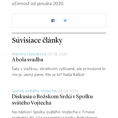
účinnosť od januára 2020.
Súvisiace články
Martina Halúsková
05.08.2026
A bola svadba
Šaty s vlečkou, striebrom vyšívané, ale princezná to
nie je, jasný pane. Kto je to? Naša Baška!
Spolok svätého Vojtecha
04.08.2026
Diskusia o Božskom Srdci v Spolku
svätého Vojtecha
Na nádvorí Spolku svätého Vojtecha v Trnave
prebehla 30. júla prezentácia knihy
Prebúdzanie