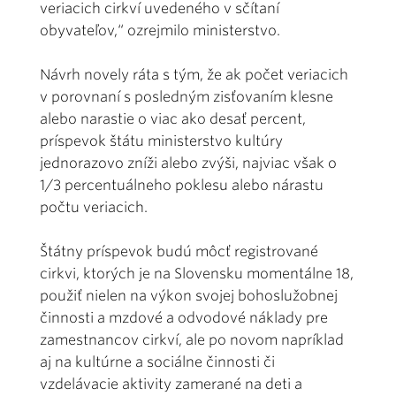
veriacich cirkví uvedeného v sčítaní
obyvateľov,“ ozrejmilo ministerstvo.
Návrh novely ráta s tým, že ak počet veriacich
v porovnaní s posledným zisťovaním klesne
alebo narastie o viac ako desať percent,
príspevok štátu ministerstvo kultúry
jednorazovo zníži alebo zvýši, najviac však o
1/3 percentuálneho poklesu alebo nárastu
počtu veriacich.
Štátny príspevok budú môcť registrované
cirkvi, ktorých je na Slovensku momentálne 18,
použiť nielen na výkon svojej bohoslužobnej
činnosti a mzdové a odvodové náklady pre
zamestnancov cirkví, ale po novom napríklad
aj na kultúrne a sociálne činnosti či
vzdelávacie aktivity zamerané na deti a