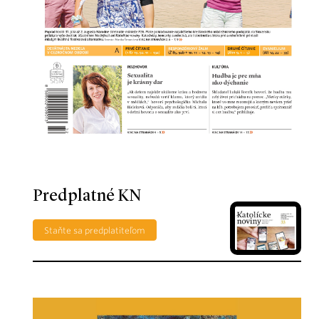
Predplatné KN
Staňte sa predplatiteľom