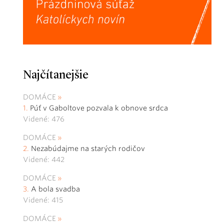
Najčítanejšie
DOMÁCE
Púť v Gaboltove pozvala k obnove srdca
Videné: 476
DOMÁCE
Nezabúdajme na starých rodičov
Videné: 442
DOMÁCE
A bola svadba
Videné: 415
DOMÁCE