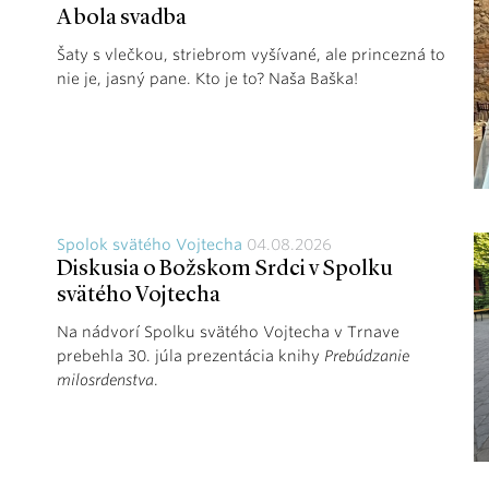
A bola svadba
Šaty s vlečkou, striebrom vyšívané, ale princezná to
nie je, jasný pane. Kto je to? Naša Baška!
Spolok svätého Vojtecha
04.08.2026
Diskusia o Božskom Srdci v Spolku
svätého Vojtecha
Na nádvorí Spolku svätého Vojtecha v Trnave
prebehla 30. júla prezentácia knihy
Prebúdzanie
milosrdenstva
.