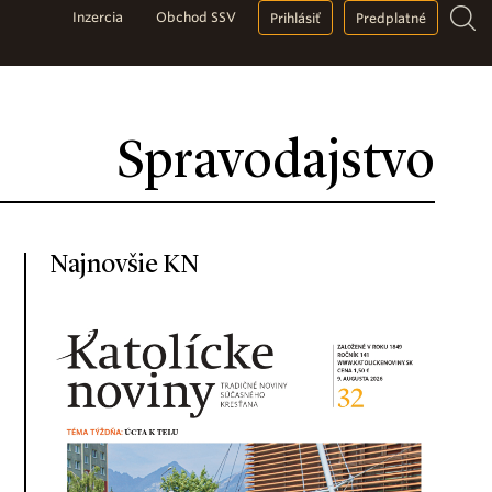
Inzercia
Obchod SSV
Prihlásiť
Predplatné
Spravodajstvo
Najnovšie KN