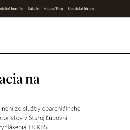
deľné homílie
Súťaže
Video/Foto
Bioetické fórum
acia na
ľnení zo služby eparchiálneho
toristov v Starej Ľubovni -
yhlásenia TK KBS.