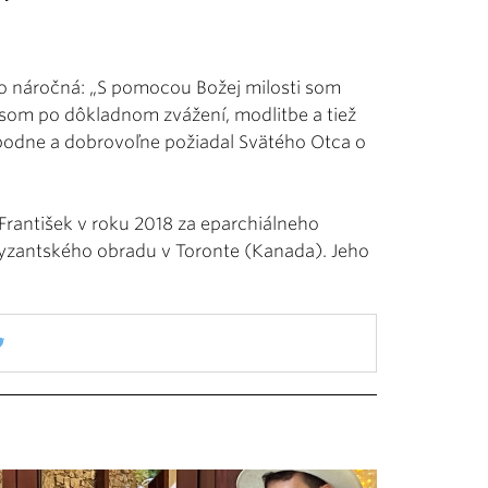
eho náročná: „S pomocou Božej milosti som
 som po dôkladnom zvážení, modlitbe a tiež
bodne a dobrovoľne požiadal Svätého Otca o
rantišek v roku 2018 za eparchiálneho
byzantského obradu v Toronte (Kanada). Jeho