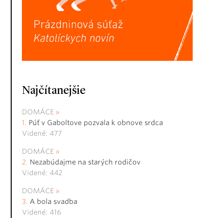
Najčítanejšie
DOMÁCE
Púť v Gaboltove pozvala k obnove srdca
Videné: 477
DOMÁCE
Nezabúdajme na starých rodičov
Videné: 442
DOMÁCE
A bola svadba
Videné: 416