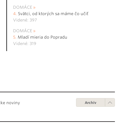
DOMÁCE
Svätci, od ktorých sa máme čo učiť
Videné: 397
DOMÁCE
Mladí mieria do Popradu
Videné: 319
cke noviny
Archív