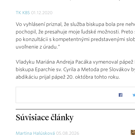
TK KBS
01.12.2020
Vo vyhlásení priznal, že služba biskupa bola pre n
pochopil, že presahuje moje ľudské možnosti. Preto
po konzultácii s kompetentnými predstavenými slo
uvoľnenie z úradu.“
Vladyku Mariána Andreja Pacáka vymenoval pápež F
biskupa Eparchie sv. Cyrila a Metoda pre Slovákov 
abdikáciu prijal pápež 20. októbra tohto roku.
Súvisiace články
Martina Halúsková
05.08.2026