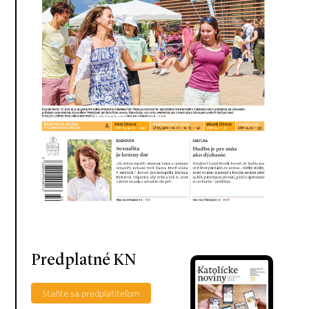
Predplatné KN
Staňte sa predplatiteľom