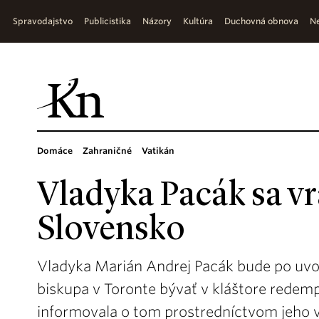
Spravodajstvo
Publicistika
Názory
Kultúra
Duchovná obnova
Ne
Domáce
Zahraničné
Vatikán
Vladyka Pacák sa vr
Slovensko
Vladyka Marián Andrej Pacák bude po uvo
biskupa v Toronte bývať v kláštore redemp
informovala o tom prostredníctvom jeho v