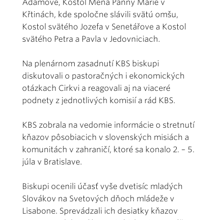
Adamove, Kostol Mena Panny Márie v
Křtinách, kde spoločne slávili svätú omšu,
Kostol svätého Jozefa v Senetářove a Kostol
svätého Petra a Pavla v Jedovniciach.
Na plenárnom zasadnutí KBS biskupi
diskutovali o pastoračných i ekonomických
otázkach Cirkvi a reagovali aj na viaceré
podnety z jednotlivých komisií a rád KBS.
KBS zobrala na vedomie informácie o stretnutí
kňazov pôsobiacich v slovenských misiách a
komunitách v zahraničí, ktoré sa konalo 2. – 5.
júla v Bratislave.
Biskupi ocenili účasť vyše dvetisíc mladých
Slovákov na Svetových dňoch mládeže v
Lisabone. Sprevádzali ich desiatky kňazov