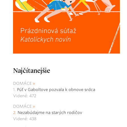
Najčítanejšie
DOMÁCE
Púť v Gaboltove pozvala k obnove srdca
Videné: 472
DOMÁCE
Nezabúdajme na starých rodičov
Videné: 438