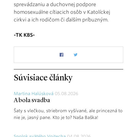
sprevádzaniu a duchovnej podpore
homosexuálne cítiacich osôb v Katolíckej
cirkvi a ich rodičom či ďalším príbuzným.
-TK KBS-
Súvisiace články
Martina Halúsková
05.08.2026
A bola svadba
Šaty s vlečkou, striebrom vyšívané, ale princezná to
nie je, jasný pane. Kto je to? Naša Baška!
Spolok svätého Vojtecha
04.08.2026