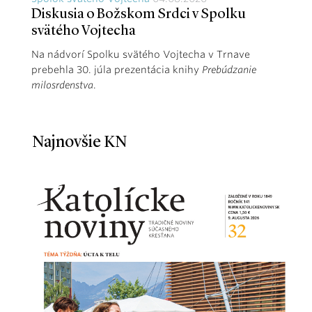
Diskusia o Božskom Srdci v Spolku
svätého Vojtecha
Na nádvorí Spolku svätého Vojtecha v Trnave
prebehla 30. júla prezentácia knihy
Prebúdzanie
milosrdenstva
.
Najnovšie KN