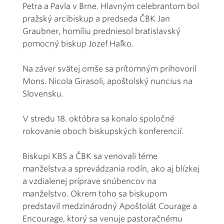
Petra a Pavla v Brne. Hlavným celebrantom bol
pražský arcibiskup a predseda ČBK Jan
Graubner, homíliu predniesol bratislavský
pomocný biskup Jozef Haľko.
Na záver svätej omše sa prítomným prihovoril
Mons. Nicola Girasoli, apoštolský nuncius na
Slovensku.
V stredu 18. októbra sa konalo spoločné
rokovanie oboch biskupských konferencií.
Biskupi KBS a ČBK sa venovali téme
manželstva a sprevádzania rodín, ako aj blízkej
a vzdialenej príprave snúbencov na
manželstvo. Okrem toho sa biskupom
predstavil medzinárodný Apoštolát Courage a
Encourage, ktorý sa venuje pastoračnému