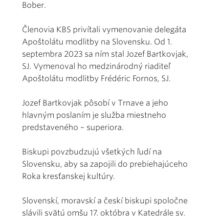
Bober.
Členovia KBS privítali vymenovanie delegáta
Apoštolátu modlitby na Slovensku. Od 1.
septembra 2023 sa ním stal Jozef Bartkovjak,
SJ. Vymenoval ho medzinárodný riaditeľ
Apoštolátu modlitby Frédéric Fornos, SJ.
Jozef Bartkovjak pôsobí v Trnave a jeho
hlavným poslaním je služba miestneho
predstaveného – superiora.
Biskupi povzbudzujú všetkých ľudí na
Slovensku, aby sa zapojili do prebiehajúceho
Roka kresťanskej kultúry.
Slovenskí, moravskí a českí biskupi spoločne
slávili svätú omšu 17. októbra v Katedrále sv.