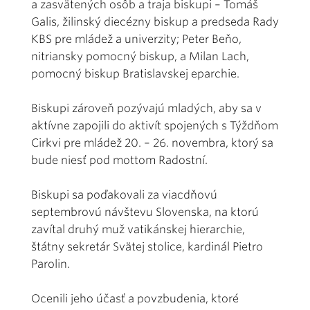
a zasvätených osôb a traja biskupi – Tomáš
Galis, žilinský diecézny biskup a predseda Rady
KBS pre mládež a univerzity; Peter Beňo,
nitriansky pomocný biskup, a Milan Lach,
pomocný biskup Bratislavskej eparchie.
Biskupi zároveň pozývajú mladých, aby sa v
aktívne zapojili do aktivít spojených s Týždňom
Cirkvi pre mládež 20. – 26. novembra, ktorý sa
bude niesť pod mottom Radostní.
Biskupi sa poďakovali za viacdňovú
septembrovú návštevu Slovenska, na ktorú
zavítal druhý muž vatikánskej hierarchie,
štátny sekretár Svätej stolice, kardinál Pietro
Parolin.
Ocenili jeho účasť a povzbudenia, ktoré