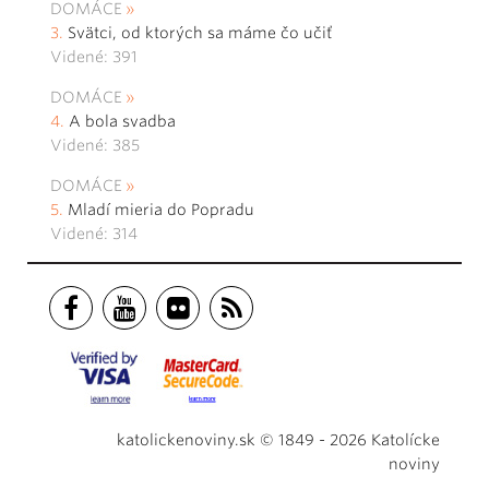
DOMÁCE
Svätci, od ktorých sa máme čo učiť
Videné: 391
DOMÁCE
A bola svadba
Videné: 385
DOMÁCE
Mladí mieria do Popradu
Videné: 314
katolickenoviny.sk © 1849 - 2026 Katolícke
noviny