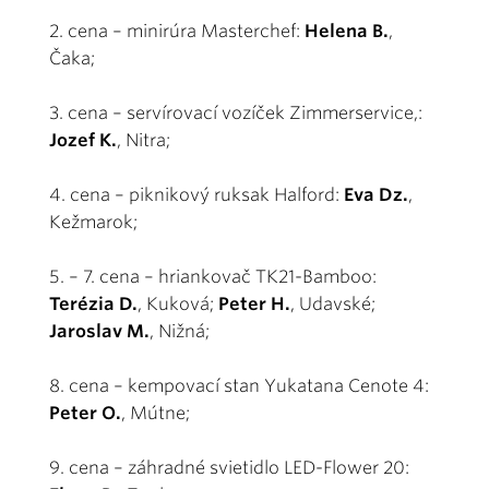
2. cena – minirúra Masterchef:
Helena B.
,
Čaka;
3. cena – servírovací vozíček Zimmerservice,:
Jozef K.
, Nitra;
4. cena – piknikový ruksak Halford:
Eva Dz.
,
Kežmarok;
5. – 7. cena – hriankovač TK21-Bamboo:
Terézia D.
, Kuková;
Peter H.
, Udavské;
Jaroslav M.
, Nižná;
8. cena – kempovací stan Yukatana Cenote 4:
Peter O.
, Mútne;
9. cena – záhradné svietidlo LED-Flower 20: