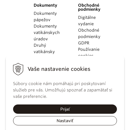
Dokumenty
Obchodné
podmienky
Dokumenty
Digitálne
pápežov
vydanie
Dokumenty
Obchodné
vatikánskych
podmienky
úradov
GDPR
Druhý
Používanie
vatikánsky
cookies
koncil
Dokumenty
Vaše nastavenie cookies
KBS
Kódex
Súbory cookie nám pomáhajú pri poskytovaní
kánonického
služieb pre vás. Umožňujú spoznať a zapamätať si
práva
vaše preferencie.
Katechizmus
Katolíckej
Prijať
cirkvi
Nastaviť