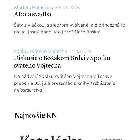
Martina Halúsková
05.08.2026
A bola svadba
Šaty s vlečkou, striebrom vyšívané, ale princezná to
nie je, jasný pane. Kto je to? Naša Baška!
Spolok svätého Vojtecha
04.08.2026
Diskusia o Božskom Srdci v Spolku
svätého Vojtecha
Na nádvorí Spolku svätého Vojtecha v Trnave
prebehla 30. júla prezentácia knihy
Prebúdzanie
milosrdenstva
.
Najnovšie KN