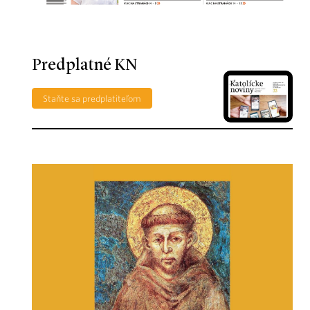
Predplatné KN
Staňte sa predplatiteľom