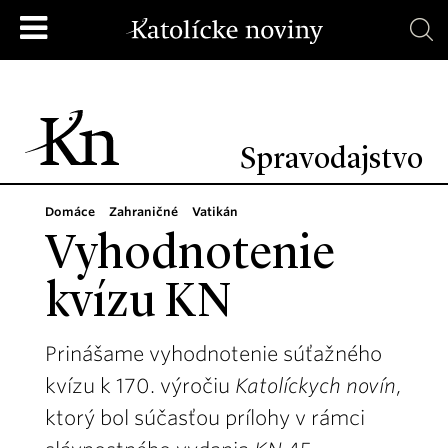
Spravodajstvo
Domáce
Zahraničné
Vatikán
Vyhodnotenie
kvízu KN
Prinášame vyhodnotenie súťažného
kvízu k 170. výročiu
Katolíckych novín
,
ktorý bol súčasťou prílohy v rámci