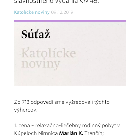
slávnostného vydania
KN
45.
Katolícke noviny
09.12.2019
Zo 713 odpovedí sme vyžrebovali týchto
výhercov:
1. cena – relaxačno-liečebný rodinný pobyt v
Kúpeľoch Nimnica
Marián K.
,Trenčín;