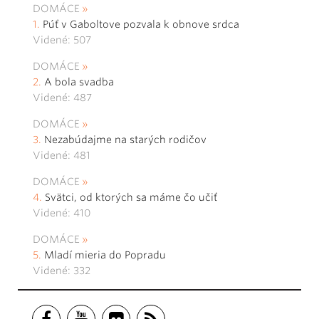
DOMÁCE
Púť v Gaboltove pozvala k obnove srdca
Videné: 507
DOMÁCE
A bola svadba
Videné: 487
DOMÁCE
Nezabúdajme na starých rodičov
Videné: 481
DOMÁCE
Svätci, od ktorých sa máme čo učiť
Videné: 410
DOMÁCE
Mladí mieria do Popradu
Videné: 332