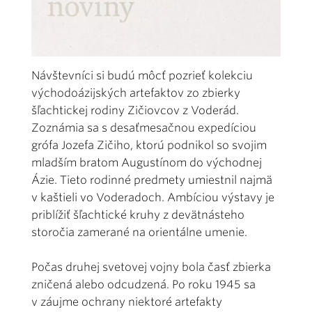
Návštevníci si budú môcť pozrieť kolekciu
východoázijských artefaktov zo zbierky
šľachtickej rodiny Zičiovcov z Voderád.
Zoznámia sa s desaťmesačnou expedíciou
grófa Jozefa Zičiho, ktorú podnikol so svojim
mladším bratom Augustínom do východnej
Ázie. Tieto rodinné predmety umiestnil najmä
v kaštieli vo Voderadoch. Ambíciou výstavy je
priblížiť šľachtické kruhy z devätnásteho
storočia zamerané na orientálne umenie.
Počas druhej svetovej vojny bola časť zbierka
zničená alebo odcudzená. Po roku 1945 sa
v záujme ochrany niektoré artefakty