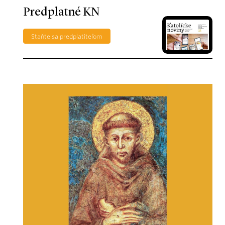
Predplatné KN
Staňte sa predplatiteľom