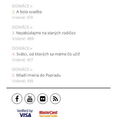
DOMÁCE
A bola svadba
Videné: 519
DOMÁCE
Nezabúdajme na starých rodičov
Videné: 489
DOMÁCE
Svätci, od ktorých sa máme čo učiť
Videné: 417
DOMÁCE
Mladí mieria do Popradu
Videné: 335