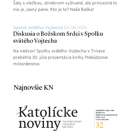
Šaty s vlečkou, striebrom vyšívané, ale princezná to
nie je, jasný pane. Kto je to? Naša Baška!
Spolok svätého Vojtecha
04.08.2026
Diskusia o Božskom Srdci v Spolku
svätého Vojtecha
Na nádvorí Spolku svätého Vojtecha v Trnave
prebehla 30. júla prezentácia knihy
Prebúdzanie
milosrdenstva
.
Najnovšie KN