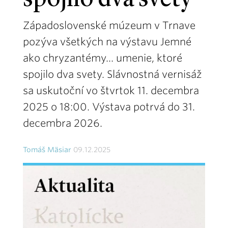
spojilo dva svety
Západoslovenské múzeum v Trnave
pozýva všetkých na výstavu Jemné
ako chryzantémy... umenie, ktoré
spojilo dva svety. Slávnostná vernisáž
sa uskutoční vo štvrtok 11. decembra
2025 o 18:00. Výstava potrvá do 31.
decembra 2026.
Tomáš Mäsiar
09.12.2025