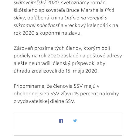
svätovojtešský 2020
, svetoznámy román
škótskeho spisovateľa Bruce Marshalla
Plná
slávy
, obľúbená kniha
Litánie na verejnú a
súkromnú pobožnosť
a vreckový kalendárik na
rok 2020 s kupónmi na zľavu.
Zároveň prosíme tých členov, ktorým boli
podiely na rok 2020 zaslané na poštové adresy
a ešte neuhradili členský príspevok, aby
úhradu zrealizovali do 15. mája 2020.
Pripomíname, že členovia SSV majú v
obchodnej sieti SSV zľavu 15 percent na knihy
z vydavateľskej dielne SSV.