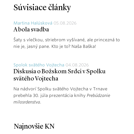
Súvisiace články
Martina Halúsková
05.08.2026
A bola svadba
Šaty s vlečkou, striebrom vyšívané, ale princezná to
nie je, jasný pane. Kto je to? Naša Baška!
Spolok svätého Vojtecha
04.08.2026
Diskusia o Božskom Srdci v Spolku
svätého Vojtecha
Na nádvorí Spolku svätého Vojtecha v Trnave
prebehla 30. júla prezentácia knihy
Prebúdzanie
milosrdenstva
.
Najnovšie KN