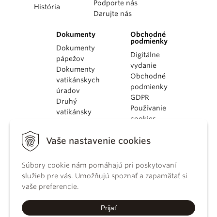
Podporte nás
História
Darujte nás
Dokumenty
Obchodné
podmienky
Dokumenty
Digitálne
pápežov
vydanie
Dokumenty
Obchodné
vatikánskych
podmienky
úradov
GDPR
Druhý
Používanie
vatikánsky
cookies
koncil
Dokumenty
Vaše nastavenie cookies
KBS
Kódex
Súbory cookie nám pomáhajú pri poskytovaní
kánonického
služieb pre vás. Umožňujú spoznať a zapamätať si
práva
vaše preferencie.
Katechizmus
Katolíckej
Prijať
cirkvi