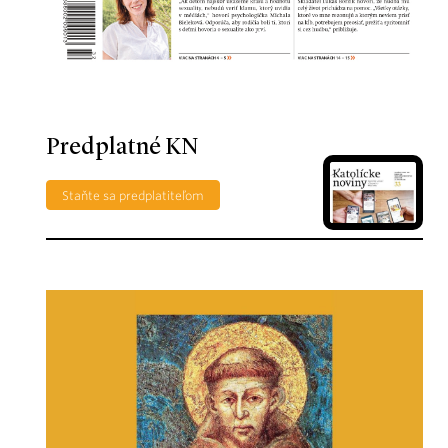
Predplatné KN
Staňte sa predplatiteľom