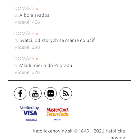
DOMÁCE
A bola svadba
Videné: 426
DOMÁCE
Svätci, od ktorých sa máme čo učiť
Videné: 398
DOMÁCE
Mladí mieria do Popradu
Videné: 320
katolickenoviny.sk © 1849 - 2026 Katolícke
noviny