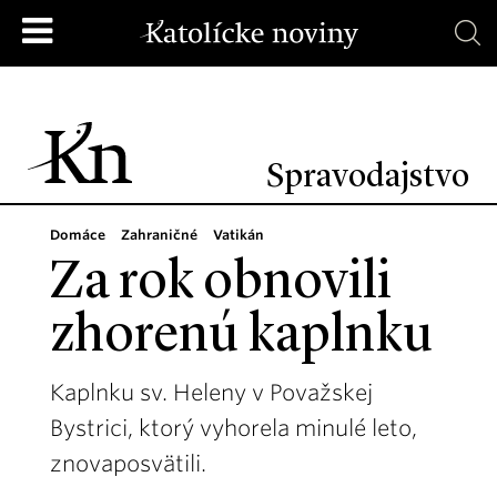
Spravodajstvo
Domáce
Zahraničné
Vatikán
Za rok obnovili
zhorenú kaplnku
Kaplnku sv. Heleny v Považskej
Bystrici, ktorý vyhorela minulé leto,
znovaposvätili.