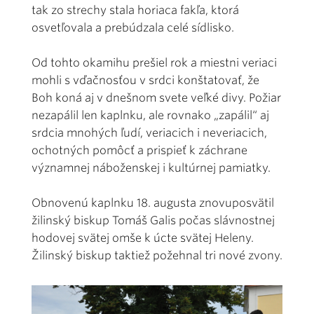
tak zo strechy stala horiaca fakľa, ktorá
osvetľovala a prebúdzala celé sídlisko.
Od tohto okamihu prešiel rok a miestni veriaci
mohli s vďačnosťou v srdci konštatovať, že
Boh koná aj v dnešnom svete veľké divy. Požiar
nezapálil len kaplnku, ale rovnako „zapálil“ aj
srdcia mnohých ľudí, veriacich i neveriacich,
ochotných pomôcť a prispieť k záchrane
významnej náboženskej i kultúrnej pamiatky.
Obnovenú kaplnku 18. augusta znovuposvätil
žilinský biskup Tomáš Galis počas slávnostnej
hodovej svätej omše k úcte svätej Heleny.
Žilinský biskup taktiež požehnal tri nové zvony.