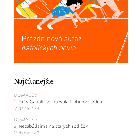
Najčítanejšie
DOMÁCE
Púť v Gaboltove pozvala k obnove srdca
Videné: 478
DOMÁCE
Nezabúdajme na starých rodičov
Videné: 443