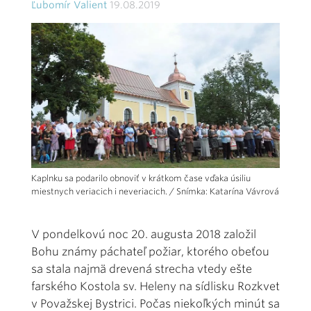
Ľubomír Valient
19.08.2019
Kaplnku sa podarilo obnoviť v krátkom čase vďaka úsiliu
miestnych veriacich i neveriacich. / Snímka: Katarína Vávrová
V pondelkovú noc 20. augusta 2018 založil
Bohu známy páchateľ požiar, ktorého obeťou
sa stala najmä drevená strecha vtedy ešte
farského Kostola sv. Heleny na sídlisku Rozkvet
v Považskej Bystrici. Počas niekoľkých minút sa