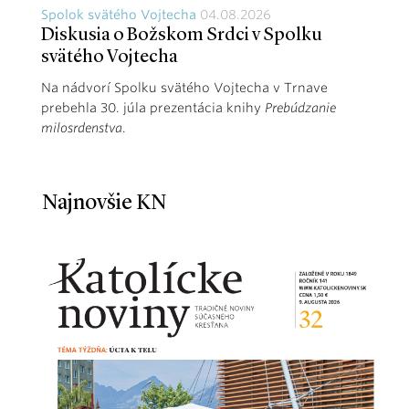
Spolok svätého Vojtecha
04.08.2026
Diskusia o Božskom Srdci v Spolku
svätého Vojtecha
Na nádvorí Spolku svätého Vojtecha v Trnave
prebehla 30. júla prezentácia knihy
Prebúdzanie
milosrdenstva
.
Najnovšie KN