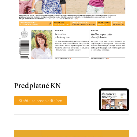
Predplatné KN
Staňte sa predplatiteľom