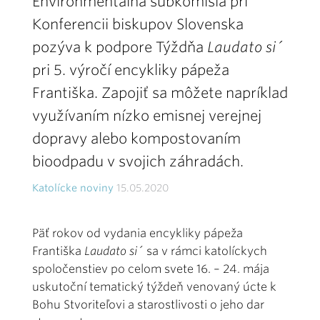
Environmentálna subkomisia pri
Konferencii biskupov Slovenska
pozýva k podpore Týždňa
Laudato si´
pri 5. výročí encykliky pápeža
Františka. Zapojiť sa môžete napríklad
využívaním nízko emisnej verejnej
dopravy alebo kompostovaním
bioodpadu v svojich záhradách.
Katolícke noviny
15.05.2020
Päť rokov od vydania encykliky pápeža
Františka
Laudato si´
sa v rámci katolíckych
spoločenstiev po celom svete 16. – 24. mája
uskutoční tematický týždeň venovaný úcte k
Bohu Stvoriteľovi a starostlivosti o jeho dar