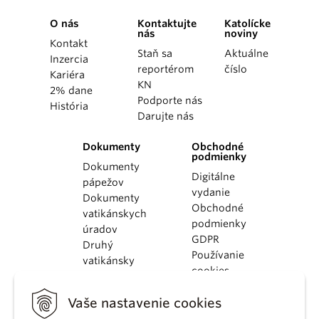
O nás
Kontaktujte
Katolícke
nás
noviny
Kontakt
Staň sa
Aktuálne
Inzercia
reportérom
číslo
Kariéra
KN
2% dane
Podporte nás
História
Darujte nás
Dokumenty
Obchodné
podmienky
Dokumenty
Digitálne
pápežov
vydanie
Dokumenty
Obchodné
vatikánskych
podmienky
úradov
GDPR
Druhý
Používanie
vatikánsky
cookies
koncil
Dokumenty
Vaše nastavenie cookies
KBS