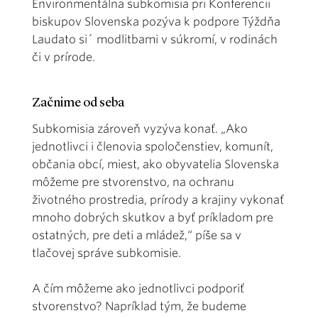
Environmentálna subkomisia pri Konferencii
biskupov Slovenska pozýva k podpore Týždňa
Laudato si´ modlitbami v súkromí, v rodinách
či v prírode.
Začnime od seba
Subkomisia zároveň vyzýva konať. „Ako
jednotlivci i členovia spoločenstiev, komunít,
občania obcí, miest, ako obyvatelia Slovenska
môžeme pre stvorenstvo, na ochranu
životného prostredia, prírody a krajiny vykonať
mnoho dobrých skutkov a byť príkladom pre
ostatných, pre deti a mládež,“ píše sa v
tlačovej správe subkomisie.
A čím môžeme ako jednotlivci podporiť
stvorenstvo? Napríklad tým, že budeme