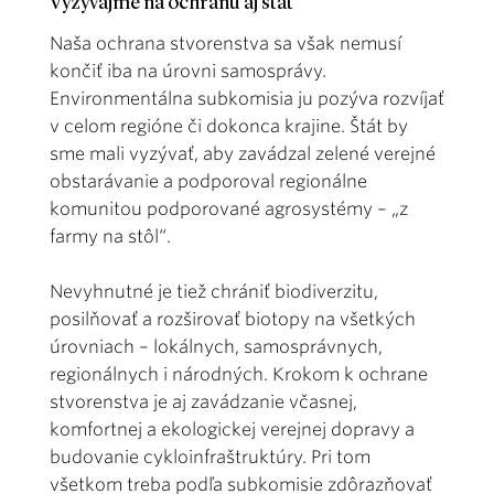
Vyzývajme na ochranu aj štát
Naša ochrana stvorenstva sa však nemusí
končiť iba na úrovni samosprávy.
Environmentálna subkomisia ju pozýva rozvíjať
v celom regióne či dokonca krajine. Štát by
sme mali vyzývať, aby zavádzal zelené verejné
obstarávanie a podporoval regionálne
komunitou podporované agrosystémy – „z
farmy na stôl“.
Nevyhnutné je tiež chrániť biodiverzitu,
posilňovať a rozširovať biotopy na všetkých
úrovniach – lokálnych, samosprávnych,
regionálnych i národných. Krokom k ochrane
stvorenstva je aj zavádzanie včasnej,
komfortnej a ekologickej verejnej dopravy a
budovanie cykloinfraštruktúry. Pri tom
všetkom treba podľa subkomisie zdôrazňovať