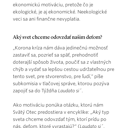
ekonomickú motiváciu, pretože čo je
ekologické, je aj ekonomické. Neekologické
veci sa ani finančne nevyplatia.
Aký svet chceme odovzdať našim deťom?
„Korona kríza nám dáva jedinečnú možnosť
zastaviť sa, pozrieť sa späť, prehodnotiť
doterajší spôsob života, poučiť sa z vlastných
chýb a vydať sa lepšou cestou udržateľnou pre
tento svet, pre stvorenstvo, pre ľudí,“ píše
subkomisia v tlačovej správe, ktorou pozýva
zapojiť sa do Týždňa
Laudato si´
.
Ako motiváciu ponúka otázku, ktorú nám
Svätý Otec predostiera v encyklike: „Aký typ
sveta chceme odovzdať tým, ktorí prídu po
nás, deťom, ktoré vyrastajú?“ (
Laudato si´
,