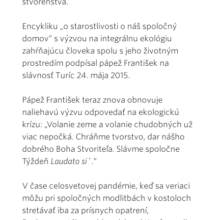
stvorenstva.
Encykliku „o starostlivosti o náš spoločný
domov“ s výzvou na integrálnu ekológiu
zahŕňajúcu človeka spolu s jeho životným
prostredím podpísal pápež František na
slávnosť Turíc 24. mája 2015.
Pápež František teraz znova obnovuje
naliehavú výzvu odpovedať na ekologickú
krízu: „Volanie zeme a volanie chudobných už
viac nepočká. Chráňme tvorstvo, dar nášho
dobrého Boha Stvoriteľa. Slávme spoločne
Týždeň
Laudato si´
.“
V čase celosvetovej pandémie, keď sa veriaci
môžu pri spoločných modlitbách v kostoloch
stretávať iba za prísnych opatrení,