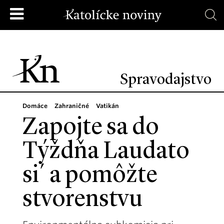
Spravodajstvo
Domáce
Zahraničné
Vatikán
Zapojte sa do
Týždňa Laudato
si´ a pomôžte
stvorenstvu