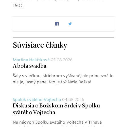
160).
Súvisiace články
Martina Halúsková
05.08.2026
A bola svadba
Šaty s vlečkou, striebrom vyšívané, ale princezná to
nie je, jasný pane. Kto je to? Naša Baška!
Spolok svätého Vojtecha
04.08.2026
Diskusia o Božskom Srdci v Spolku
svätého Vojtecha
Na nádvorí Spolku svätého Vojtecha v Trnave