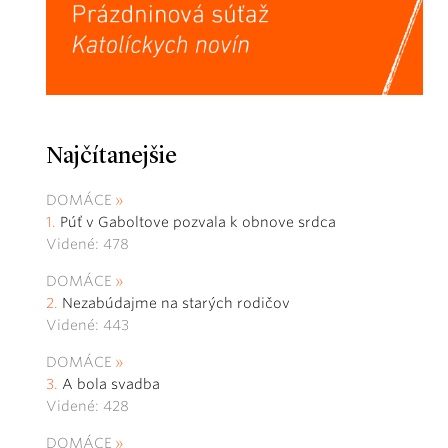
Najčítanejšie
DOMÁCE
Púť v Gaboltove pozvala k obnove srdca
Videné: 478
DOMÁCE
Nezabúdajme na starých rodičov
Videné: 443
DOMÁCE
A bola svadba
Videné: 428
DOMÁCE