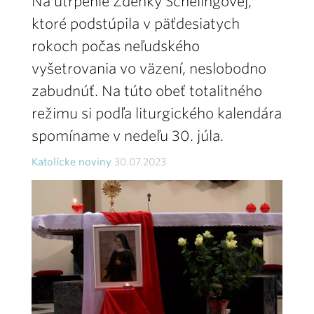
Na utrpenie Zdenky Schelingovej,
ktoré podstúpila v päťdesiatych
rokoch počas neľudského
vyšetrovania vo väzení, neslobodno
zabudnúť. Na túto obeť totalitného
režimu si podľa liturgického kalendára
spomíname v nedeľu 30. júla.
Katolícke noviny
30.07.2023