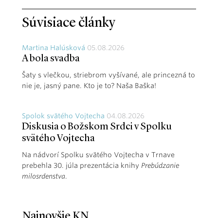
Súvisiace články
Martina Halúsková
05.08.2026
A bola svadba
Šaty s vlečkou, striebrom vyšívané, ale princezná to
nie je, jasný pane. Kto je to? Naša Baška!
Spolok svätého Vojtecha
04.08.2026
Diskusia o Božskom Srdci v Spolku
svätého Vojtecha
Na nádvorí Spolku svätého Vojtecha v Trnave
prebehla 30. júla prezentácia knihy
Prebúdzanie
milosrdenstva
.
Najnovšie KN