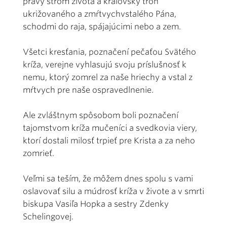
pravý strom života a kráľovský trón
ukrižovaného a zmŕtvychvstalého Pána,
schodmi do raja, spájajúcimi nebo a zem.
Všetci kresťania, poznačení pečaťou Svätého
kríža, verejne vyhlasujú svoju príslušnosť k
nemu, ktorý zomrel za naše hriechy a vstal z
mŕtvych pre naše ospravedlnenie.
Ale zvláštnym spôsobom boli poznačení
tajomstvom kríža mučeníci a svedkovia viery,
ktorí dostali milosť trpieť pre Krista a za neho
zomrieť.
Veľmi sa teším, že môžem dnes spolu s vami
oslavovať silu a múdrosť kríža v živote a v smrti
biskupa Vasiľa Hopka a sestry Zdenky
Schelingovej.