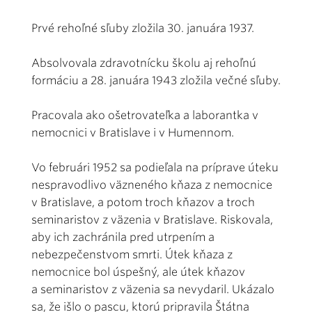
Prvé rehoľné sľuby zložila 30. januára 1937.
Absolvovala zdravotnícku školu aj rehoľnú
formáciu a 28. januára 1943 zložila večné sľuby.
Pracovala ako ošetrovateľka a laborantka v
nemocnici v Bratislave i v Humennom.
Vo februári 1952 sa podieľala na príprave úteku
nespravodlivo väzneného kňaza z nemocnice
v Bratislave, a potom troch kňazov a troch
seminaristov z väzenia v Bratislave. Riskovala,
aby ich zachránila pred utrpením a
nebezpečenstvom smrti. Útek kňaza z
nemocnice bol úspešný, ale útek kňazov
a seminaristov z väzenia sa nevydaril. Ukázalo
sa, že išlo o pascu, ktorú pripravila Štátna