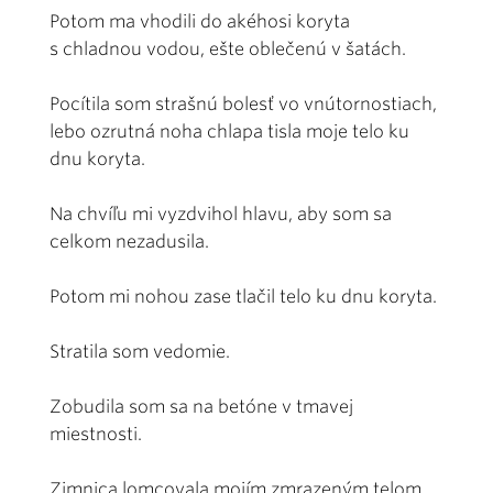
Potom ma vhodili do akéhosi koryta
s chladnou vodou, ešte oblečenú v šatách.
Pocítila som strašnú bolesť vo vnútornostiach,
lebo ozrutná noha chlapa tisla moje telo ku
dnu koryta.
Na chvíľu mi vyzdvihol hlavu, aby som sa
celkom nezadusila.
Potom mi nohou zase tlačil telo ku dnu koryta.
Stratila som vedomie.
Zobudila som sa na betóne v tmavej
miestnosti.
Zimnica lomcovala mojím zmrazeným telom.