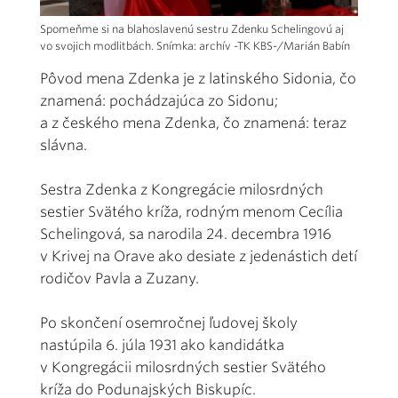
Spomeňme si na blahoslavenú sestru Zdenku Schelingovú aj
vo svojich modlitbách. Snímka: archív -TK KBS-/Marián Babín
Pôvod mena Zdenka je z latinského Sidonia, čo
znamená: pochádzajúca zo Sidonu;
a z českého mena Zdenka, čo znamená: teraz
slávna.
Sestra Zdenka z Kongregácie milosrdných
sestier Svätého kríža, rodným menom Cecília
Schelingová, sa narodila 24. decembra 1916
v Krivej na Orave ako desiate z jedenástich detí
rodičov Pavla a Zuzany.
Po skončení osemročnej ľudovej školy
nastúpila 6. júla 1931 ako kandidátka
v Kongregácii milosrdných sestier Svätého
kríža do Podunajských Biskupíc.