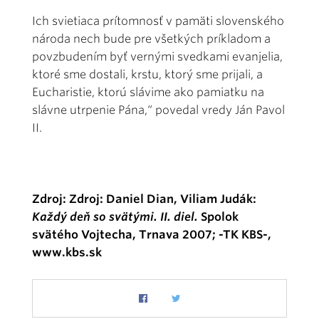
Ich svietiaca prítomnosť v pamäti slovenského
národa nech bude pre všetkých príkladom a
povzbudením byť vernými svedkami evanjelia,
ktoré sme dostali, krstu, ktorý sme prijali, a
Eucharistie, ktorú slávime ako pamiatku na
slávne utrpenie Pána,“ povedal vredy Ján Pavol
II.
Zdroj: Zdroj: Daniel Dian, Viliam Judák:
Každý deň so svätými. II. diel.
Spolok
svätého Vojtecha, Trnava 2007; -TK KBS-,
www.kbs.sk