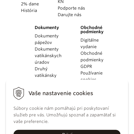
KN
2% dane
Podporte nás
História
Darujte nás
Dokumenty
Obchodné
podmienky
Dokumenty
Digitálne
pápežov
vydanie
Dokumenty
Obchodné
vatikánskych
podmienky
úradov
GDPR
Druhý
Používanie
vatikánsky
cookies
koncil
Dokumenty
Vaše nastavenie cookies
KBS
Kódex
Súbory cookie nám pomáhajú pri poskytovaní
kánonického
služieb pre vás. Umožňujú spoznať a zapamätať si
práva
vaše preferencie.
Katechizmus
Katolíckej