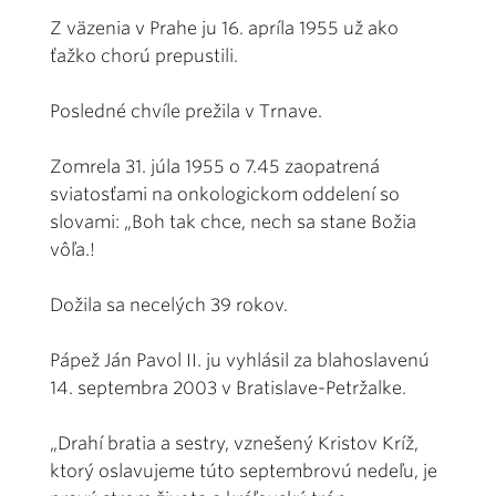
Z väzenia v Prahe ju 16. apríla 1955 už ako
ťažko chorú prepustili.
Posledné chvíle prežila v Trnave.
Zomrela 31. júla 1955 o 7.45 zaopatrená
sviatosťami na onkologickom oddelení so
slovami: „Boh tak chce, nech sa stane Božia
vôľa.!
Dožila sa necelých 39 rokov.
Pápež Ján Pavol II. ju vyhlásil za blahoslavenú
14. septembra 2003 v Bratislave-Petržalke.
„Drahí bratia a sestry, vznešený Kristov Kríž,
ktorý oslavujeme túto septembrovú nedeľu, je