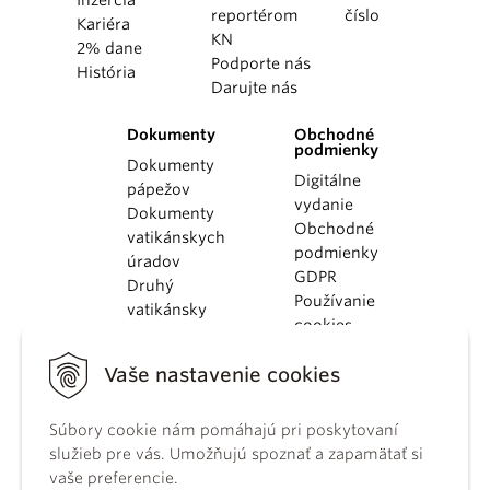
Inzercia
reportérom
číslo
Kariéra
KN
2% dane
Podporte nás
História
Darujte nás
Dokumenty
Obchodné
podmienky
Dokumenty
Digitálne
pápežov
vydanie
Dokumenty
Obchodné
vatikánskych
podmienky
úradov
GDPR
Druhý
Používanie
vatikánsky
cookies
koncil
Dokumenty
Vaše nastavenie cookies
KBS
Kódex
Súbory cookie nám pomáhajú pri poskytovaní
kánonického
služieb pre vás. Umožňujú spoznať a zapamätať si
práva
vaše preferencie.
Katechizmus