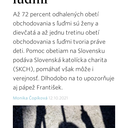
ľuďmi
Až 72 percent odhalených obetí
obchodovania s ľuďmi sú ženy a
dievčatá a až jednu tretinu obetí
obchodovania s ľuďmi tvoria práve
deti. Pomoc obetiam na Slovensku
podáva Slovenská katolícka charita
(SKCH), pomáhať však môže i
verejnosť. Dlhodobo na to upozorňuje
aj pápež František.
Monika Čopíková
12.10.2021