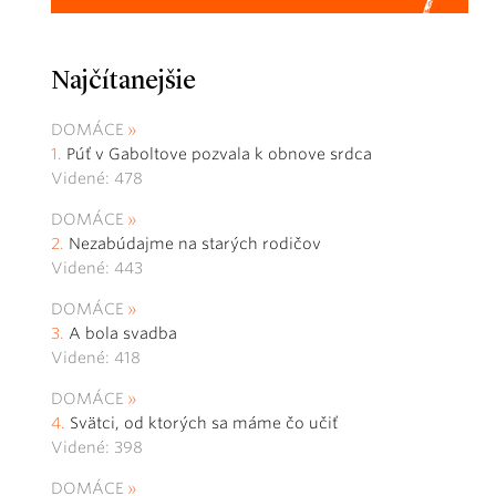
Najčítanejšie
DOMÁCE
Púť v Gaboltove pozvala k obnove srdca
Videné: 478
DOMÁCE
Nezabúdajme na starých rodičov
Videné: 443
DOMÁCE
A bola svadba
Videné: 418
DOMÁCE
Svätci, od ktorých sa máme čo učiť
Videné: 398
DOMÁCE