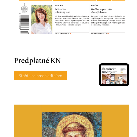
Predplatné KN
Staňte sa predplatiteľom