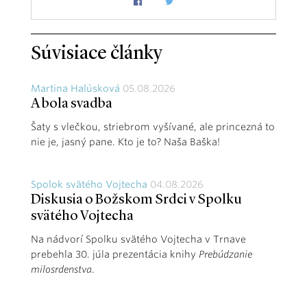
Súvisiace články
Martina Halúsková
05.08.2026
A bola svadba
Šaty s vlečkou, striebrom vyšívané, ale princezná to
nie je, jasný pane. Kto je to? Naša Baška!
Spolok svätého Vojtecha
04.08.2026
Diskusia o Božskom Srdci v Spolku
svätého Vojtecha
Na nádvorí Spolku svätého Vojtecha v Trnave
prebehla 30. júla prezentácia knihy
Prebúdzanie
milosrdenstva
.