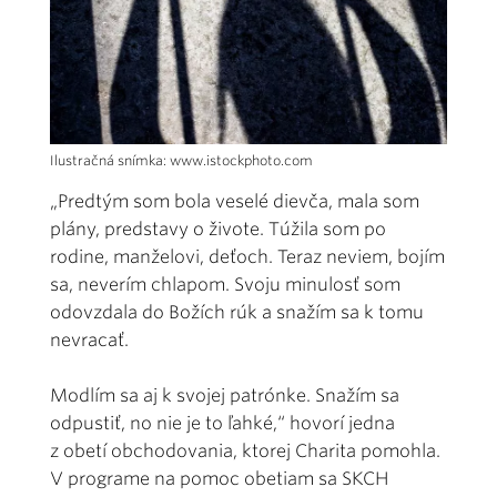
Ilustračná snímka: www.istockphoto.com
„Predtým som bola veselé dievča, mala som
plány, predstavy o živote. Túžila som po
rodine, manželovi, deťoch. Teraz neviem, bojím
sa, neverím chlapom. Svoju minulosť som
odovzdala do Božích rúk a snažím sa k tomu
nevracať.
Modlím sa aj k svojej patrónke. Snažím sa
odpustiť, no nie je to ľahké,“ hovorí jedna
z obetí obchodovania, ktorej Charita pomohla.
V programe na pomoc obetiam sa SKCH