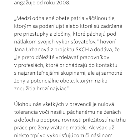
angažuje od roku 2008.
„Medzi odhalené obete patria väčšinou tie,
ktorým sa podarí ujsť alebo ktoré sú zadržané
pre priestupky a zločiny, ktoré páchajú pod
nátlakom svojich vykorisťovateľov,“ hovorí
Jana Urbanová z projektu SKCH a dodáva, že
„je preto dôležité vzdelávať pracovníkov
v profesiách, ktoré prichádzajú do kontaktu
s najzraniteľnejšími skupinami, ale aj samotné
ženy a potenciálne obete, ktorým riziko
zneužitia hrozí najviac“.
Úlohou nás všetkých v prevencii je nulová
tolerancia voči násiliu páchanému na ženách
a deťoch a podpora rovnosti príležitostí na trhu
práce pre ženy vrátane matiek. Ak však už
niekto trpí vo vykorisťujúcom či násilnom