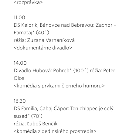
<rozprávka>
11.00
DS Kalorik, Bánovce nad Bebravou: Zachor –
Pamätaj* (40´)
réžia: Zuzana Varhaníková
<dokumentárne divadlo>
14.00
Divadlo Hubová: Pohreb* (100´) réžia: Peter
Olos
<komédia s prvkami čierneho humoru>
16.30
DS Família, Cabaj Čápor: Ten chlapec je celý
sused* (70‘)
réžia: Ľuboš Benčík
<komédia z dedinského prostredia>