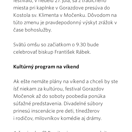
festivalu, v nedeľu 27. júla, sa z tradičného
miesta pri kaplnke v Gorazdove presúva do
Kostola sv. Klimenta v Močenku. Dôvodom na
túto zmenu je pravdepodonný výskyt zrážok v
čase bohoslužby.
Svätú omšu so začiatkom o 9.30 bude
celebrovať biskup František Rábek.
Kultúrný program na víkend
Ak ešte nemáte plány na víkend a chceli by ste
ísť niekam za kultúrou, festival Gorazdov
Močenok až do soboty poobedia ponúka
súťažné predstavenia. Divadelné súbory
prinesú inscenácie pre deti, tínedžerov
i rodičov, milovníkov komédie aj drámy.