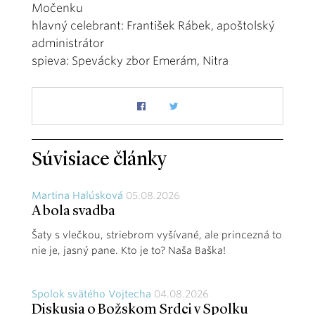
Močenku
hlavný celebrant: František Rábek, apoštolský
administrátor
spieva: Spevácky zbor Emerám, Nitra
Súvisiace články
Martina Halúsková
05.08.2026
A bola svadba
Šaty s vlečkou, striebrom vyšívané, ale princezná to
nie je, jasný pane. Kto je to? Naša Baška!
Spolok svätého Vojtecha
04.08.2026
Diskusia o Božskom Srdci v Spolku