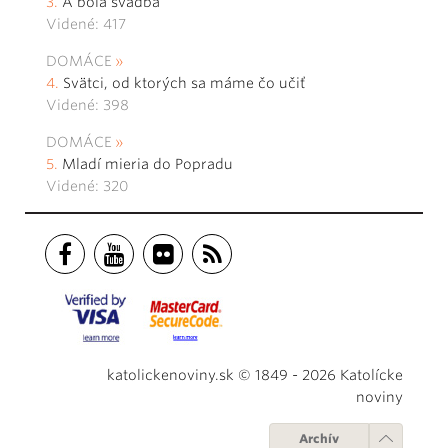
A bola svadba
Videné: 417
DOMÁCE
Svätci, od ktorých sa máme čo učiť
Videné: 398
DOMÁCE
Mladí mieria do Popradu
Videné: 320
katolickenoviny.sk © 1849 - 2026 Katolícke
noviny
Archív