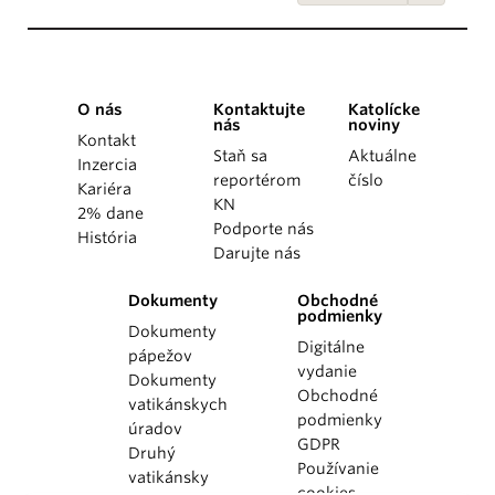
O nás
Kontaktujte
Katolícke
nás
noviny
Kontakt
Staň sa
Aktuálne
Inzercia
reportérom
číslo
Kariéra
KN
2% dane
Podporte nás
História
Darujte nás
Dokumenty
Obchodné
podmienky
Dokumenty
Digitálne
pápežov
vydanie
Dokumenty
Obchodné
vatikánskych
podmienky
úradov
GDPR
Druhý
Používanie
vatikánsky
cookies