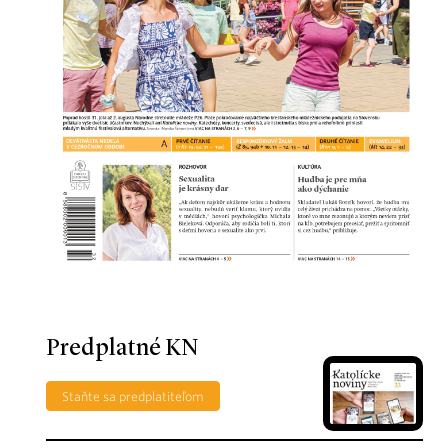
Predplatné KN
Staňte sa predplatiteľom