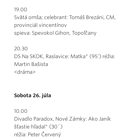
19.00
Svätá omša; celebrant: Tomáš Brezáni, CM,
provinciál vincentínov
spieva: Spevokol Gihon, Topoľčany
20.30
DS Na SKOK, Raslavice: Matka* (95‘) réžia:
Martin Bašista
<dráma>
Sobota 26. júla
10.00
Divadlo Paradox, Nové Zámky: Ako Janík
šťastie hľadal* (30´)
réžia: Peter Červený