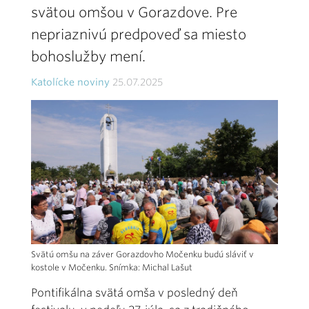
svätou omšou v Gorazdove. Pre
nepriaznivú predpoveď sa miesto
bohoslužby mení.
Katolícke noviny
25.07.2025
Svätú omšu na záver Gorazdovho Močenku budú sláviť v
kostole v Močenku. Snímka: Michal Lašut
Pontifikálna svätá omša v posledný deň