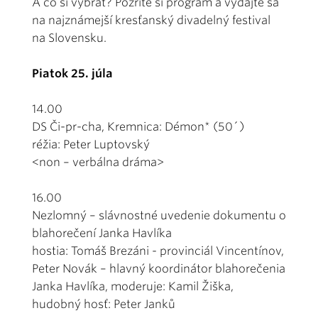
A čo si vybrať? Pozrite si program a vydajte sa
na najznámejší kresťanský divadelný festival
na Slovensku.
Piatok 25. júla
14.00
DS Či-pr-cha, Kremnica: Démon* (50´)
réžia: Peter Luptovský
<non – verbálna dráma>
16.00
Nezlomný – slávnostné uvedenie dokumentu o
blahorečení Janka Havlíka
hostia: Tomáš Brezáni - provinciál Vincentínov,
Peter Novák – hlavný koordinátor blahorečenia
Janka Havlíka, moderuje: Kamil Žiška,
hudobný hosť: Peter Janků