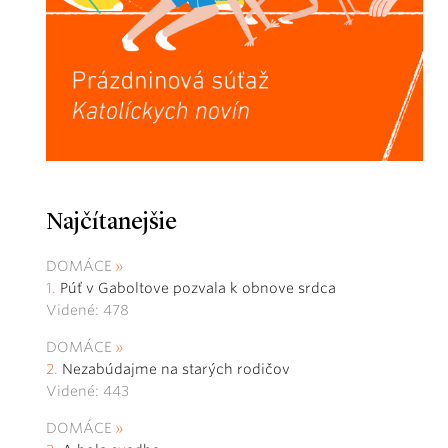
Najčítanejšie
DOMÁCE
Púť v Gaboltove pozvala k obnove srdca
Videné: 478
DOMÁCE
Nezabúdajme na starých rodičov
Videné: 443
DOMÁCE