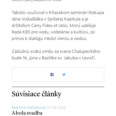
Takisto vyučoval v Kňazskom seminári biskupa
Jána Vojtaššáka v Spišskej Kapitule a je
držiteľom Ceny Fides et ratio, ktorú udeľuje
Rada KBS pre vedu, vzdelanie a kultúru, za
prínos k dialógu medzi vierou a vedou.
Zádušnú svätú omšu za Ivana Chalupeckého
bude 16. júna v Bazilike sv. Jakuba v Levoči.
Súvisiace články
Martina Halúsková
05.08.2026
A bola svadba