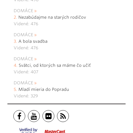
DOMÁCE
Nezabúdajme na starých rodičov
Videné: 476
DOMÁCE
A bola svadba
Videné: 476
DOMÁCE
Svätci, od ktorých sa máme čo učiť
Videné: 407
DOMÁCE
Mladí mieria do Popradu
Videné: 329