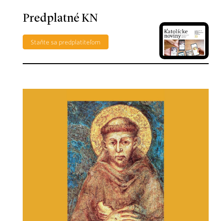
Predplatné KN
Staňte sa predplatiteľom