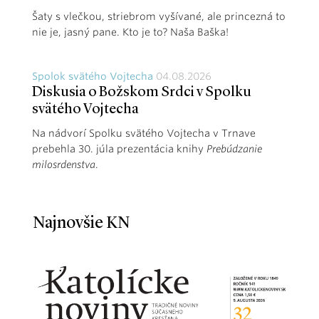
Šaty s vlečkou, striebrom vyšívané, ale princezná to
nie je, jasný pane. Kto je to? Naša Baška!
Spolok svätého Vojtecha
04.08.2026
Diskusia o Božskom Srdci v Spolku
svätého Vojtecha
Na nádvorí Spolku svätého Vojtecha v Trnave
prebehla 30. júla prezentácia knihy
Prebúdzanie
milosrdenstva
.
Najnovšie KN