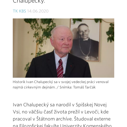
Chalupecký.
TK KBS
14.06.2020
Historik Ivan Chalupecký sa v svojej vedeckej práci venoval
najmä cirkevným dejinám. / Snímka: Tomáš Tarčák
Ivan Chalupecký sa narodil v Spišskej Novej
Vsi, no väčšiu časť života prežil v Levoči, kde
pracoval v Štátnom archíve. Študoval externe
na Filozofickej fakulte Univerzity Komenského