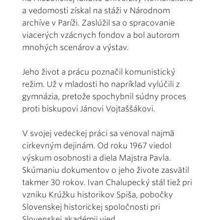
a vedomosti získal na stáži v Národnom
archíve v Paríži. Zaslúžil sa o spracovanie
viacerých vzácnych fondov a bol autorom
mnohých scenárov a výstav.
Jeho život a prácu poznačil komunistický
režim. Už v mladosti ho napríklad vylúčili z
gymnázia, pretože spochybnil súdny proces
proti biskupovi Jánovi Vojtaššákovi.
V svojej vedeckej práci sa venoval najmä
cirkevným dejinám. Od roku 1967 viedol
výskum osobnosti a diela Majstra Pavla.
Skúmaniu dokumentov o jeho živote zasvätil
takmer 30 rokov. Ivan Chalupecký stál tiež pri
vzniku Krúžku historikov Spiša, pobočky
Slovenskej historickej spoločnosti pri
Slovenskej akadémii vied.