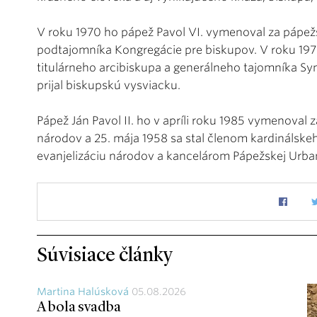
V roku 1970 ho pápež Pavol VI. vymenoval za pápežs
podtajomníka Kongregácie pre biskupov. V roku 1979
titulárneho arcibiskupa a generálneho tajomníka S
prijal biskupskú vysviacku.
Pápež Ján Pavol II. ho v apríli roku 1985 vymenoval 
národov a 25. mája 1958 sa stal členom kardinálske
evanjelizáciu národov a kancelárom Pápežskej Urban
Súvisiace články
Martina Halúsková
05.08.2026
A bola svadba