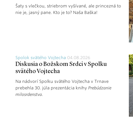
Šaty s vlečkou, striebrom vyšívané, ale princezná to
nie je, jasný pane. Kto je to? Naša Baška!
Spolok svätého Vojtecha
04.08.2026
Diskusia o Božskom Srdci v Spolku
svätého Vojtecha
Na nádvorí Spolku svätého Vojtecha v Trnave
prebehla 30. júla prezentácia knihy
Prebúdzanie
milosrdenstva
.