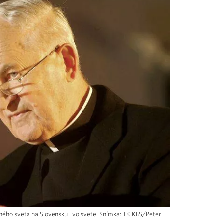
ého sveta na Slovensku i vo svete. Snímka: TK KBS/Peter