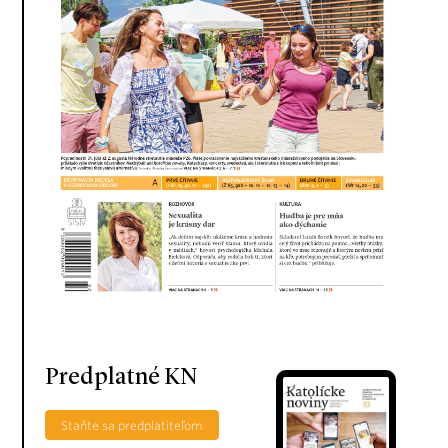
Predplatné KN
Staňte sa predplatiteľom