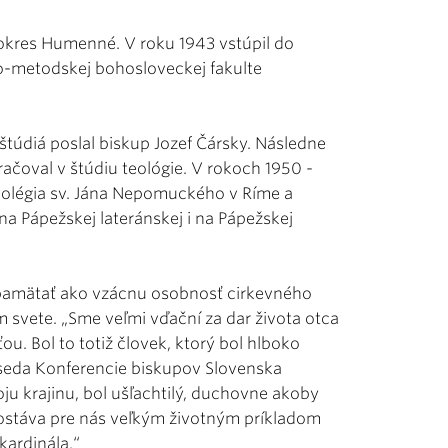
 okres Humenné. V roku 1943 vstúpil do
lo-metodskej bohosloveckej fakulte
štúdiá poslal biskup Jozef Čársky. Následne
ačoval v štúdiu teológie. V rokoch 1950 -
kolégia sv. Jána Nepomuckého v Ríme a
na Pápežskej lateránskej i na Pápežskej
pamätať ako vzácnu osobnosť cirkevného
m svete. „Sme veľmi vďační za dar života otca
u. Bol to totiž človek, ktorý bol hlboko
seda Konferencie biskupov Slovenska
oju krajinu, bol ušľachtilý, duchovne akoby
ostáva pre nás veľkým životným príkladom
kardinála.“