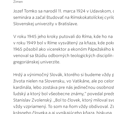
Zimen
Jozef Tomko sa narodil 11. marca 1924 v Udavskom,
seminára a začal študovať na Rímskokatolíckej cyri
Slovenskej univerzity v Bratislave.
V roku 1945 jeho kroky putovali do Ríma, kde ho na 
v roku 1949 bol v Ríme vysvätený za kňaza, kde pokr
1965 pôsobil ako vicerektor a ekonóm Pápežského 
venoval sa štúdiu odborných teologických disciplín 
gregoriánskej univerzite.
Hrdý a výnimočný Slovák, ktorého si budeme vždy 
života nielen na Slovensku, vo Vatikáne, ale po celo
kardinála, lebo zostáva pre nás jedinečnou osobnosťo
ľudský a ktorý bol všeobecne známy,“ povedal pred
Stanislav Zvolenský. „Bol to človek, ktorý miloval sv
vždy vzpriamený. To som na ňom vždy obdivoval. Z
krásneho človeka a aj vynikajúceho kňaza, biskupa, 