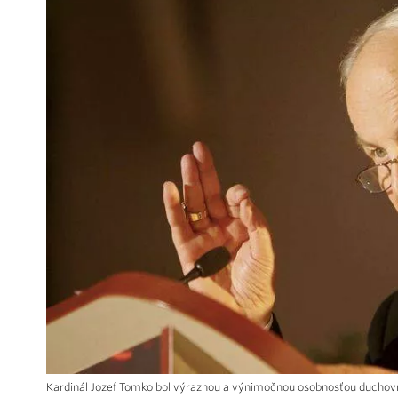
Kardinál Jozef Tomko bol výraznou a výnimočnou osobnosťou duchovn