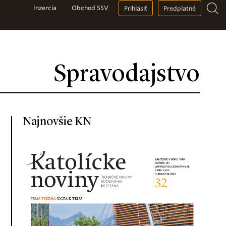
Inzercia
Obchod SSV
Prihlásiť
Predplatné
Spravodajstvo
Najnovšie KN