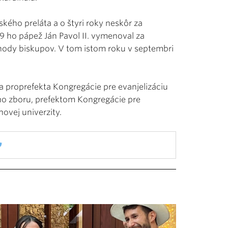
kého preláta a o štyri roky neskôr za
 ho pápež Ján Pavol II. vymenoval za
ynody biskupov. V tom istom roku v septembri
za proprefekta Kongregácie pre evanjelizáciu
ho zboru, prefektom Kongregácie pre
ovej univerzity.