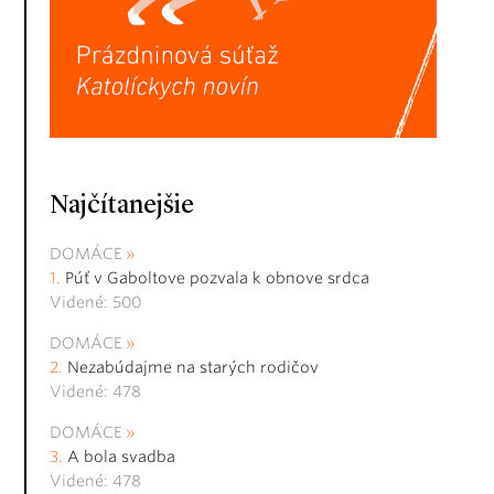
Najčítanejšie
DOMÁCE
Púť v Gaboltove pozvala k obnove srdca
Videné: 500
DOMÁCE
Nezabúdajme na starých rodičov
Videné: 478
DOMÁCE
A bola svadba
Videné: 478