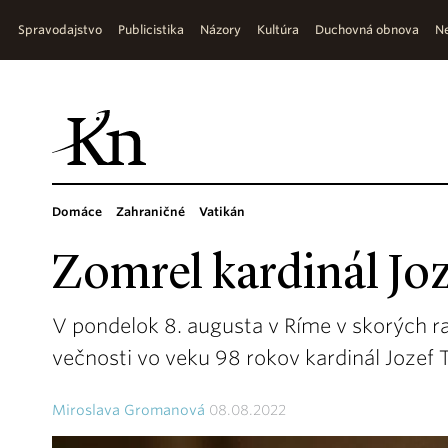
Spravodajstvo
Publicistika
Názory
Kultúra
Duchovná obnova
Ne
Domáce
Zahraničné
Vatikán
Zomrel kardinál Jo
V pondelok 8. augusta v Ríme v skorých r
večnosti vo veku 98 rokov kardinál Jozef
Miroslava Gromanová
08.08.2022