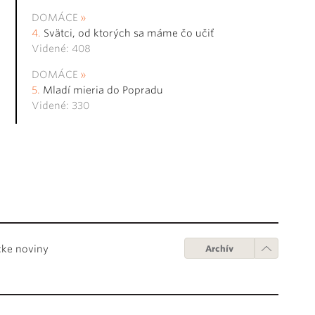
DOMÁCE
Svätci, od ktorých sa máme čo učiť
Videné: 408
DOMÁCE
Mladí mieria do Popradu
Videné: 330
cke noviny
Archív