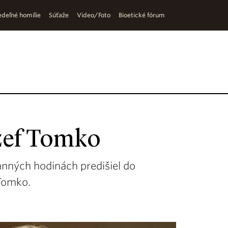
deľné homílie
Súťaže
Video/Foto
Bioetické fórum
zef Tomko
anných hodinách predišiel do
 Tomko.