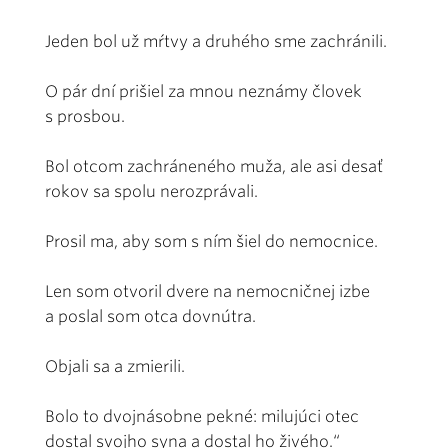
Jeden bol už mŕtvy a druhého sme zachránili.
O pár dní prišiel za mnou neznámy človek
s pros­bou.
Bol otcom zachráneného muža, ale asi desať
rokov sa spolu nerozprávali.
Prosil ma, aby som s ním šiel do nemocnice.
Len som otvoril dvere na nemocničnej izbe
a poslal som otca dovnútra.
Objali sa a zmierili.
Bolo to dvojnásobne pekné: milujúci otec
dostal svojho syna a dostal ho živého.“