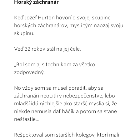
Horský záchranár
Keď Jozef Hurton hovorí o svojej skupine
horských záchranárov, myslí tým naozaj svoju
skupinu.
Veď 32 rokov stál na jej čele.
„Bol som aj s technikom za všetko
zodpovedný.
No vždy som sa musel poradiť, aby sa
záchranári neocitli v nebezpečenstve, lebo
mladší idú rýchlejšie ako starší; myslia si, že
niekde nemusia dať háčik a potom sa stane
nešťastie...
Rešpektoval som starších kolegov, ktorí mali