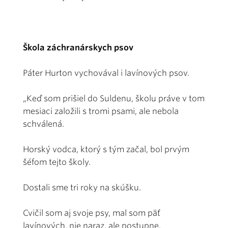
Škola záchranárskych psov
Páter Hurton vychovával i lavínových psov.
„Keď som prišiel do Sul­de­nu, školu práve v tom
mesiaci založili s tromi psami, ale nebola
schválená.
Horský vodca, ktorý s tým začal, bol prvým
šéfom tejto školy.
Dostali sme tri roky na skúšku.
Cvičil som aj svoje psy, mal som päť
lavínových, nie naraz, ale postupne.