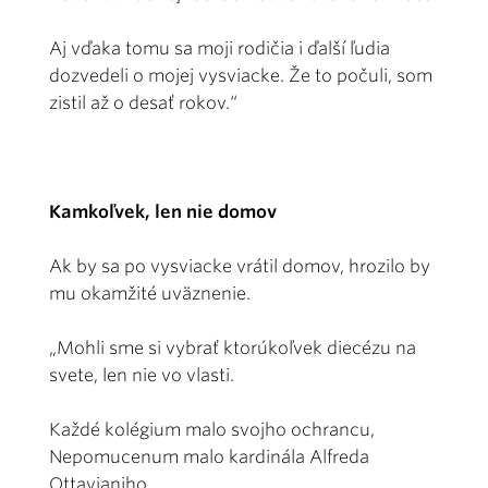
Aj vďaka tomu sa moji rodičia i ďalší ľudia
dozvedeli o mojej vysviacke. Že to poču­li, som
zistil až o desať rokov.“
Kamkoľvek, len nie domov
Ak by sa po vysviacke vrátil domov, hrozilo by
mu okamžité uväznenie.
„Mohli sme si vybrať ktorúkoľvek diecézu na
svete, len nie vo vlasti.
Kaž­­dé kolégium malo svojho ochrancu,
Nepomucenum malo kardinála Alfreda
Ottavianiho.