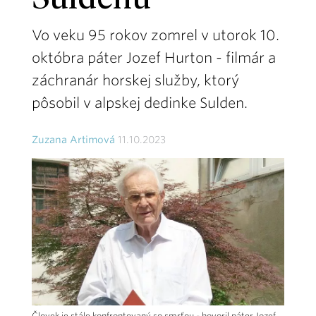
Suldenu
Vo veku 95 rokov zomrel v utorok 10.
októbra páter Jozef Hurton - filmár a
záchranár horskej služby, ktorý
pôsobil v alpskej dedinke Sulden.
Zuzana Artimová
11.10.2023
Človek je stále konfrontovaný so smrťou - hovoril páter Jozef