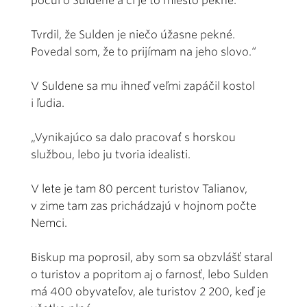
počul o Suldene a či je to miesto pekné.
Tvrdil, že Sulden je niečo úžasne pekné.
Povedal som, že to prijímam na jeho slovo.“
V Suldene sa mu ihneď veľmi zapáčil kostol
i ľudia.
„Vynikajúco sa dalo pracovať s horskou
službou, lebo ju tvoria idealisti.
V lete je tam 80 percent turistov Talianov,
v zime tam zas prichádzajú v hojnom počte
Nemci.
Biskup ma poprosil, aby som sa obzvlášť staral
o turistov a popritom aj o farnosť, lebo Sulden
má 400 obyvateľov, ale turistov 2 200, keď je