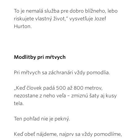
To je nemalá služba pre dobro blížneho, lebo
riskujete vlastný život,“ vysvet­ľuje Jozef
Hurton.
Modlitby pri mŕtvych
Pri mŕtvych sa záchranári vždy pomodlia.
„Keď človek padá 500 až 800 metrov,
nezostane z neho veľa – zmiznú šaty aj kusy
tela.
Ten pohľad nie je pekný.
Keď obeť nájdeme, najprv sa vždy pomodlíme,