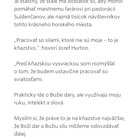
Je šťastný, že stále má dostatok síl, aby mohol
pomáhať miestnemu farárovi pri pastorácii
Suldenčanov, ale najmä tisícok návštevníkov
tohto krásneho horského miesta.
„Pracovať so silami, ktoré nie sú moje – to je
kňazstvo,“ hovorí Jozef Hurton.
„Pred kňazskou vysviac­kou som rozmýšľal
o tom, že budem ustavične pracovať so
sviatosťami.
Prakticky ide o Božie dary, ale vyu­ží­­vajú moju
ruku, intelekt a slová.
Myslím si, že práve to je na kňazstve najväčšie,
že Boží dar a Božiu silu môžeme odovzdávať
ďalej.