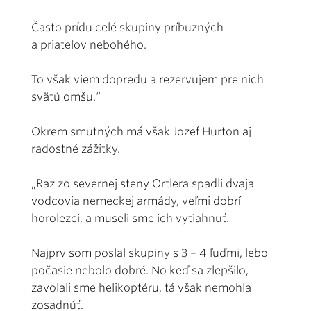
Často prídu celé skupiny príbuzných
a priateľov nebohého.
To však viem dopredu a rezervujem pre nich
svätú omšu.“
Okrem smutných má však Jozef Hurton aj
radostné zážitky.
„Raz zo severnej steny Ortlera spadli dvaja
vodcovia nemeckej armády, veľmi dobrí
horolezci, a museli sme ich vytiahnuť.
Najprv som poslal skupiny s 3 – 4 ľuďmi, lebo
počasie nebolo dobré. No keď sa zlepšilo,
zavolali sme helikoptéru, tá však nemohla
zosadnúť.