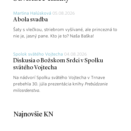
Martina Halúsková
05.08.2026
A bola svadba
Šaty s vlečkou, striebrom vyšívané, ale princezná to
nie je, jasný pane. Kto je to? Naša Baška!
Spolok svätého Vojtecha
04.08.2026
Diskusia o Božskom Srdci v Spolku
svätého Vojtecha
Na nádvorí Spolku svätého Vojtecha v Trnave
prebehla 30. júla prezentácia knihy
Prebúdzanie
milosrdenstva
.
Najnovšie KN