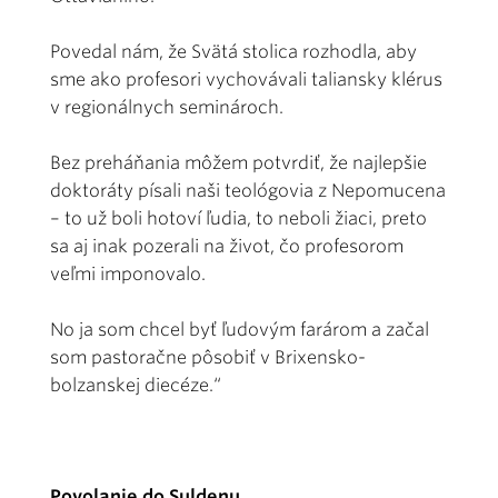
Povedal nám, že Svätá stolica rozhodla, aby
sme ako profesori vychovávali taliansky klérus
v regionálnych seminároch.
Bez preháňania môžem potvrdiť, že najlepšie
doktoráty písali naši teológovia z Nepomucena
– to už boli hotoví ľudia, to neboli žiaci, preto
sa aj inak pozerali na život, čo profe­sorom
veľmi imponovalo.
No ja som chcel byť ľudovým farárom a začal
som pastoračne pôsobiť v Brixen­sko-
bolzanskej diecéze.“
Povolanie do Suldenu