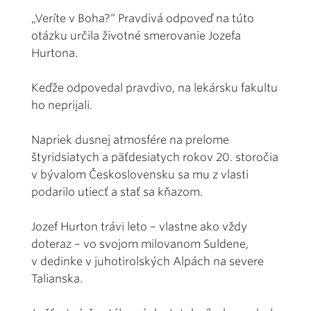
„Veríte v Boha?“ Pravdivá odpoveď na túto
otázku určila životné smerovanie Jozefa
Hurtona.
Keďže odpovedal pravdivo, na lekársku fakultu
ho neprijali.
Napriek dusnej atmosfére na prelome
štyridsiatych a päťdesiatych rokov 20. storočia
v bývalom Československu sa mu z vlasti
podarilo utiecť a stať sa kňazom.
Jozef Hurton trávi leto – vlastne ako vždy
doteraz – vo svojom milovanom Suldene,
v dedinke v juhotirolských Alpách na severe
Talianska.