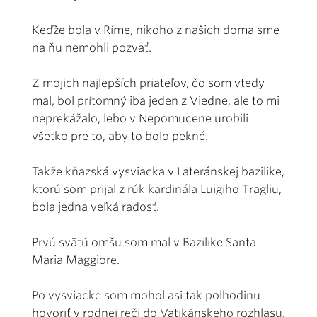
Keďže bola v Ríme, nikoho z našich doma sme
na ňu nemohli pozvať.
Z mojich najlepších priateľov, čo som vtedy
mal, bol prítomný iba jeden z Viedne, ale to mi
nepreká­žalo, lebo v Nepomucene urobili
všetko pre to, aby to bolo pekné.
Takže kňazská vysviacka v Lateránskej bazilike,
ktorú som prijal z rúk kardinála Luigiho Tragliu,
bola jedna veľká radosť.
Prvú svätú omšu som mal v Bazilike Santa
Maria Maggiore.
Po vysviacke som mohol asi tak polhodinu
hovoriť v rodnej reči do Vatikánskeho rozhlasu.