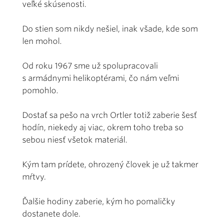
veľké skúsenosti.
Do stien som nikdy nešiel, inak všade, kde som
len mohol.
Od roku 1967 sme už spolupracovali
s armádnymi helikoptérami, čo nám veľmi
pomohlo.
Dostať sa pešo na vrch Ort­ler totiž zaberie šesť
hodín, niekedy aj viac, okrem toho treba so
sebou niesť všetok materiál.
Kým tam prídete, ohrozený človek je už takmer
mŕt­vy.
Ďalšie hodiny zaberie, kým ho pomaličky
dostanete dole.