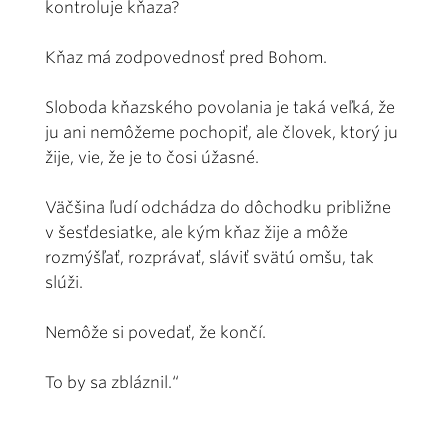
kontroluje kňaza?
Kňaz má zodpovednosť pred Bohom.
Sloboda kňazského povolania je taká veľká, že
ju ani nemôžeme pochopiť, ale človek, ktorý ju
žije, vie, že je to čosi úžasné.
Väčšina ľudí odchádza do dôchodku približne
v šesťdesiatke, ale kým kňaz žije a môže
rozmýšľať, rozprávať, sláviť svätú omšu, tak
slú­­ži.
Nemôže si povedať, že končí.
To by sa zbláznil.“