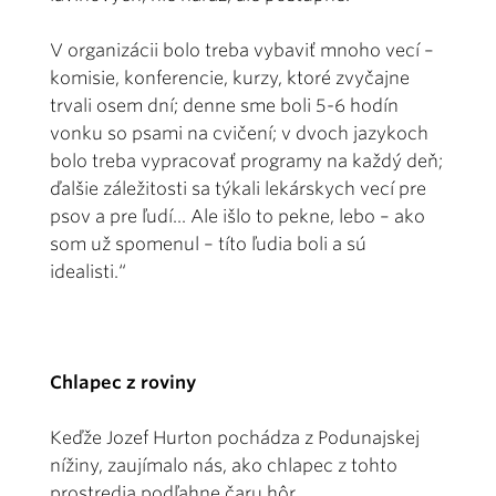
V organizácii bolo treba vybaviť mnoho vecí –
komisie, konferencie, kurzy, ktoré zvyčajne
trvali osem dní; denne sme boli 5-6 hodín
vonku so psami na cvičení; v dvoch jazykoch
bolo treba vypracovať programy na každý deň;
ďalšie záležitosti sa týkali lekárskych vecí pre
psov a pre ľudí... Ale išlo to pekne, lebo – ako
som už spomenul – títo ľudia boli a sú
idealisti.“
Chlapec z roviny
Keďže Jozef Hurton pochádza z Podunajskej
nížiny, zaujímalo nás, ako chlapec z tohto
prostredia podľahne čaru hôr.