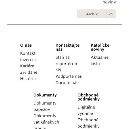
noviny
Archív
O nás
Kontaktujte
Katolícke
nás
noviny
Kontakt
Staň sa
Aktuálne
Inzercia
reportérom
číslo
Kariéra
KN
2% dane
Podporte nás
História
Darujte nás
Dokumenty
Obchodné
podmienky
Dokumenty
Digitálne
pápežov
vydanie
Dokumenty
Obchodné
vatikánskych
podmienky
úradov