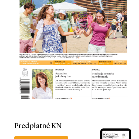
Predplatné KN