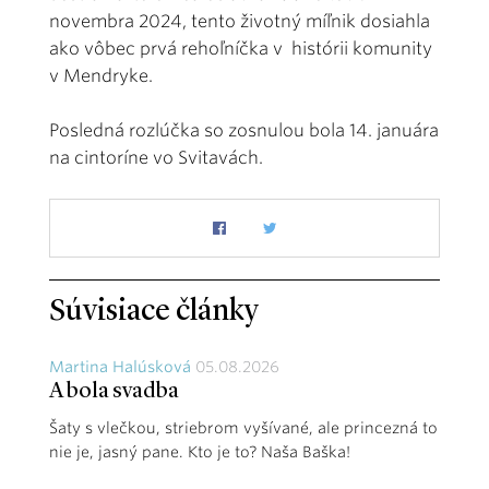
novembra 2024, tento životný míľnik dosiahla
ako vôbec prvá rehoľníčka v histórii komunity
v Mendryke.
Posledná rozlúčka so zosnulou bola 14. januára
na cintoríne vo Svitavách.
Súvisiace články
Martina Halúsková
05.08.2026
A bola svadba
Šaty s vlečkou, striebrom vyšívané, ale princezná to
nie je, jasný pane. Kto je to? Naša Baška!