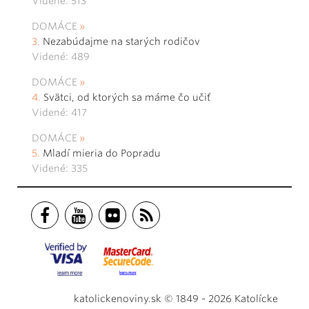
Videné: 513
DOMÁCE
Nezabúdajme na starých rodičov
Videné: 489
DOMÁCE
Svätci, od ktorých sa máme čo učiť
Videné: 417
DOMÁCE
Mladí mieria do Popradu
Videné: 335
katolickenoviny.sk © 1849 - 2026 Katolícke