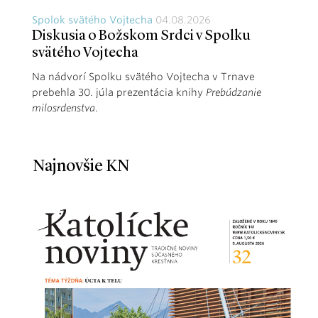
Spolok svätého Vojtecha
04.08.2026
Diskusia o Božskom Srdci v Spolku
svätého Vojtecha
Na nádvorí Spolku svätého Vojtecha v Trnave
prebehla 30. júla prezentácia knihy
Prebúdzanie
milosrdenstva
.
Najnovšie KN