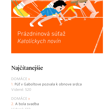
Najčítanejšie
DOMÁCE
Púť v Gaboltove pozvala k obnove srdca
Videné: 520
DOMÁCE
A bola svadba