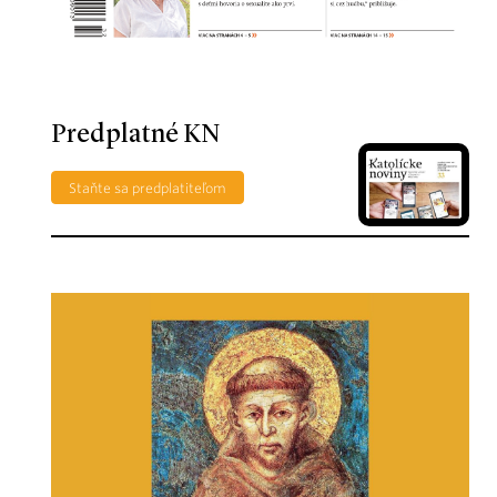
Predplatné KN
Staňte sa predplatiteľom