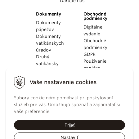
Darujte nás
Dokumenty
Obchodné
podmienky
Dokumenty
Digitálne
pápežov
vydanie
Dokumenty
Obchodné
vatikánskych
podmienky
úradov
GDPR
Druhý
Používanie
vatikánsky
cookies
koncil
Dokumenty
Vaše nastavenie cookies
KBS
Kódex
Súbory cookie nám pomáhajú pri poskytovaní
kánonického
služieb pre vás. Umožňujú spoznať a zapamätať si
práva
vaše preferencie.
Katechizmus
Katolíckej
Prijať
cirkvi
Nastaviť