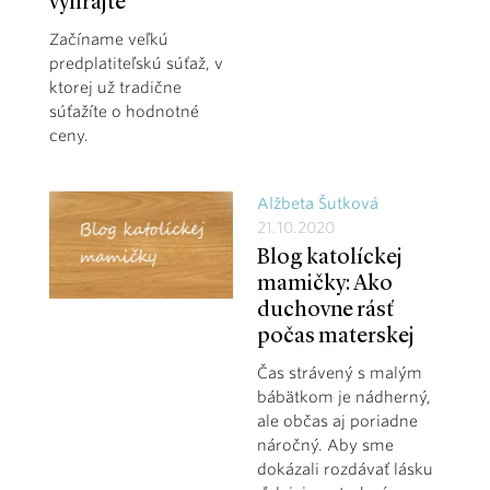
vyhrajte
Začíname veľkú
predplatiteľskú súťaž, v
ktorej už tradične
súťažíte o hodnotné
ceny.
Alžbeta Šutková
21.10.2020
Blog katolíckej
mamičky: Ako
duchovne rásť
počas materskej
Čas strávený s malým
bábätkom je nádherný,
ale občas aj poriadne
náročný. Aby sme
dokázali rozdávať lásku