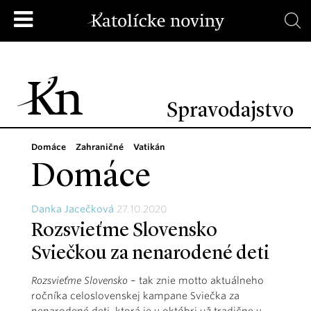
Spravodajstvo
Domáce
Zahraničné
Vatikán
Domáce
Danka Jacečková
27.10.2020
Rozsvieťme Slovensko
Sviečkou za nenarodené deti
Rozsvieťme Slovensko
– tak znie motto aktuálneho
ročníka celoslovenskej kampane Sviečka za