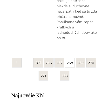
ďalej, je potrebné
niekde aj duchovne
načerpať, i keď sa to zdá
občas nemožné.
Ponúkame vám zopár
krátkych a
jednoduchých tipov ako
na to.
1
…
265
266
267
268
269
270
271
…
358
Najnovšie KN