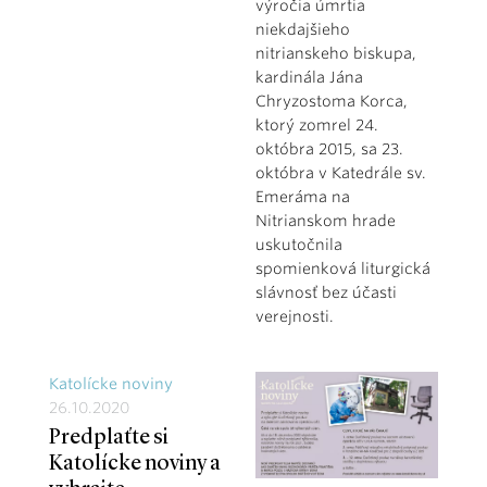
výročia úmrtia
niekdajšieho
nitrianskeho biskupa,
kardinála Jána
Chryzostoma Korca,
ktorý zomrel 24.
októbra 2015, sa 23.
októbra v Katedrále sv.
Emeráma na
Nitrianskom hrade
uskutočnila
spomienková liturgická
slávnosť bez účasti
verejnosti.
Katolícke noviny
26.10.2020
Predplaťte si
Katolícke noviny a