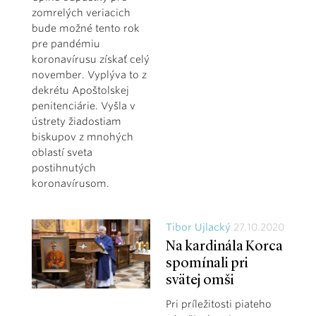
zomrelých veriacich
bude možné tento rok
pre pandémiu
koronavírusu získať celý
november. Vyplýva to z
dekrétu Apoštolskej
penitenciárie. Vyšla v
ústrety žiadostiam
biskupov z mnohých
oblastí sveta
postihnutých
koronavírusom.
Tibor Ujlacký
27.10.2020
Na kardinála Korca
spomínali pri
svätej omši
Pri príležitosti piateho