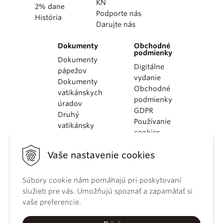
KN
2% dane
Podporte nás
História
Darujte nás
Dokumenty
Obchodné
podmienky
Dokumenty
Digitálne
pápežov
vydanie
Dokumenty
Obchodné
vatikánskych
podmienky
úradov
GDPR
Druhý
Používanie
vatikánsky
cookies
koncil
Dokumenty
Vaše nastavenie cookies
KBS
Kódex
kánonického
Súbory cookie nám pomáhajú pri poskytovaní
práva
služieb pre vás. Umožňujú spoznať a zapamätať si
Katechizmus
vaše preferencie.
Katolíckej