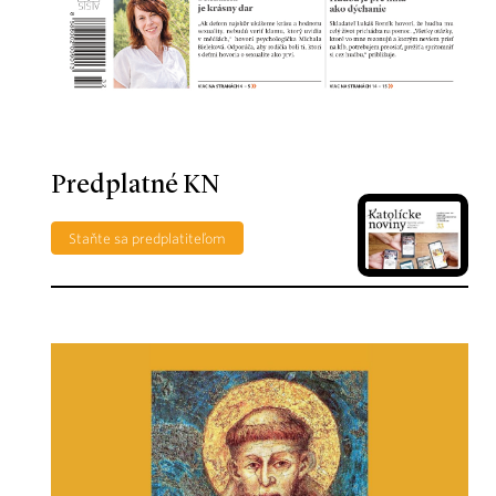
Predplatné KN
Staňte sa predplatiteľom