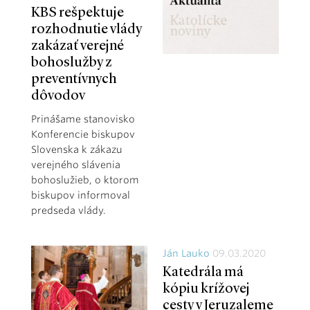
KBS rešpektuje
rozhodnutie vlády
zakázať verejné
bohoslužby z
preventívnych
dôvodov
Prinášame stanovisko
Konferencie biskupov
Slovenska k zákazu
verejného slávenia
bohoslužieb, o ktorom
biskupov informoval
predseda vlády.
Ján Lauko
09.03.2020
Katedrála má
kópiu krížovej
cesty v Jeruzaleme