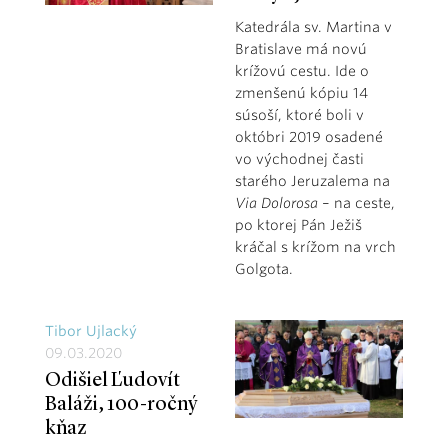
Katedrála sv. Martina v
Bratislave má novú
krížovú cestu. Ide o
zmenšenú kópiu 14
súsoší, ktoré boli v
októbri 2019 osadené
vo východnej časti
starého Jeruzalema na
Via Dolorosa
– na ceste,
po ktorej Pán Ježiš
kráčal s krížom na vrch
Golgota.
Tibor Ujlacký
09.03.2020
Odišiel Ľudovít
Baláži, 100-ročný
kňaz