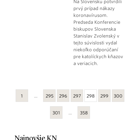
Na Slovensku potvrdili
prvý prípad nákazy
koronavírusom.
Predseda Konferencie
biskupov Slovenska
Stanislav Zvolenský v
tejto súvislosti vydal
niekoľko odporúčaní
pre katolíckych kňazov
a veriacich.
1
…
295
296
297
298
299
300
301
…
358
Najnovšie KN