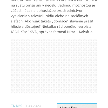
bohoslužieb. Veriaci sa tak v chrámoch nemôžu zísť
na svätú omšu ani v nedeľu. Jedinou možnosťou je
zúčastniť sa na bohoslužbe prostredníctvom
vysielania v televízii, rádiu alebo na sociálnych
sieťach. Ako však takéto „domáce“ slávenie prežiť
hlbšie a dôstojne? Niekoľko rád ponúkol verbista
IGOR KRÁĽ SVD, správca farnosti Nitra – Kalvária.
TK KBS
10.03.2020