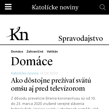
Spravodajstvo
Domáce
Zahraničné
Vatikán
Domáce
Katolícke noviny
14.03.2020
Ako dôstojne prežívať svätú
omšu aj pred televízorom
Z dôvodu prevencie šírenia koronavírusu sú od 10.
do 23. marca 2020 zrušené verejné slávenia