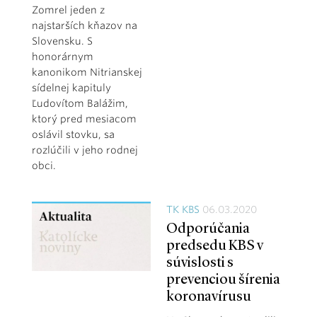
Zomrel jeden z
najstarších kňazov na
Slovensku. S
honorárnym
kanonikom Nitrianskej
sídelnej kapituly
Ľudovítom Balážim,
ktorý pred mesiacom
oslávil stovku, sa
rozlúčili v jeho rodnej
obci.
TK KBS
06.03.2020
Odporúčania
predsedu KBS v
súvislosti s
prevenciou šírenia
koronavírusu