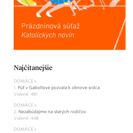
Najčítanejšie
DOMÁCE
Púť v Gaboltove pozvala k obnove srdca
Videné: 481
DOMÁCE
Nezabúdajme na starých rodičov
Videné: 448
DOMÁCE