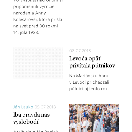
pripomenuli výročie
narodenia Anny
Kolesárovej, ktorá prišla
na svet pred 90 rokmi
14. júla 1928.
08.07.2018
Levoča opäť
privítala pútnikov
Na Mariánsku horu
v Levoči prichádzali
pútnici aj tento rok.
Ján Lauko
05.07.2018
Iba pravda nás
vyslobodí
Arcibiskup Ján Babjak