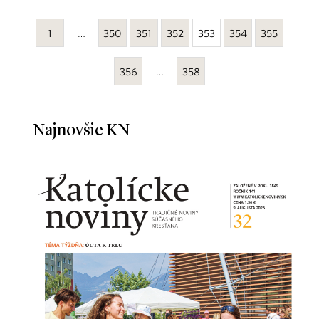
1
…
350
351
352
353
354
355
356
…
358
Najnovšie KN