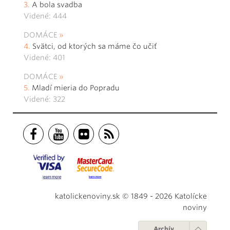
A bola svadba
Videné: 444
DOMÁCE
Svätci, od ktorých sa máme čo učiť
Videné: 401
DOMÁCE
Mladí mieria do Popradu
Videné: 322
katolickenoviny.sk © 1849 - 2026 Katolícke
noviny
Archív