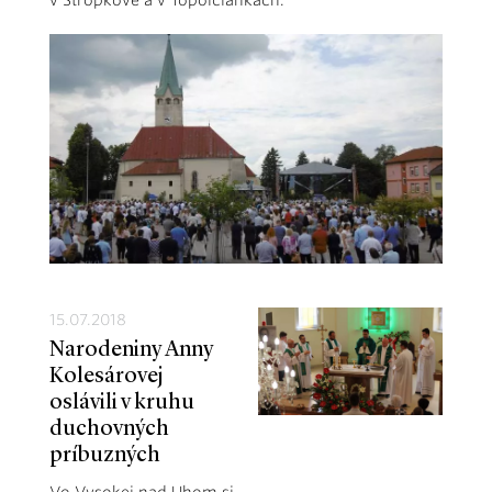
v Stropkove a v Topoľčiankach.
15.07.2018
Narodeniny Anny
Kolesárovej
oslávili v kruhu
duchovných
príbuzných
Vo Vysokej nad Uhom si