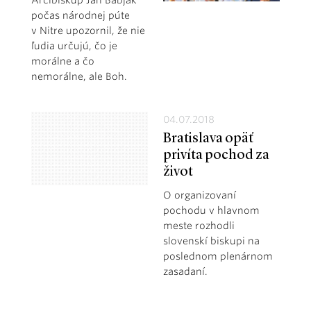
počas národnej púte
v Nitre upozornil, že nie
ľudia určujú, čo je
morálne a čo
nemorálne, ale Boh.
04.07.2018
Bratislava opäť
privíta pochod za
život
O organizovaní
pochodu v hlavnom
meste rozhodli
slovenskí biskupi na
poslednom plenárnom
zasadaní.