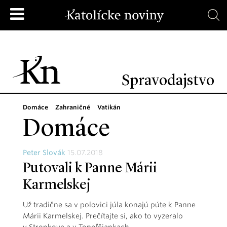
Spravodajstvo
Domáce
Zahraničné
Vatikán
Domáce
Peter Slovák
15.07.2018
Putovali k Panne Márii
Karmelskej
Už tradične sa v polovici júla konajú púte k Panne
Márii Karmelskej. Prečítajte si, ako to vyzeralo