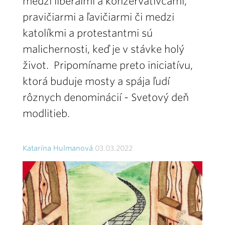
medzi liberálmi a konzervatívcami,
pravičiarmi a ľavičiarmi či medzi
katolíkmi a protestantmi sú
malichernosti, keď je v stávke holý
život. Pripomíname preto iniciatívu,
ktorá buduje mosty a spája ľudí
rôznych denominácií - Svetový deň
modlitieb.
Katarína Hulmanová
03.03.2022