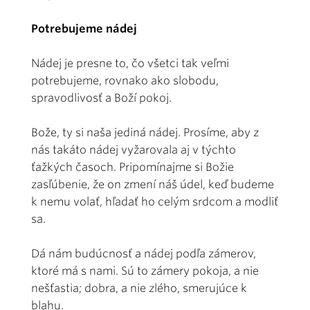
Potrebujeme nádej
Nádej je presne to, čo všetci tak veľmi
potrebujeme, rovnako ako slobodu,
spravodlivosť a Boží pokoj.
Bože, ty si naša jediná nádej. Prosíme, aby z
nás takáto nádej vyžarovala aj v týchto
ťažkých časoch. Pripomínajme si Božie
zasľúbenie, že on zmení náš údel, keď budeme
k nemu volať, hľadať ho celým srdcom a modliť
sa.
Dá nám budúcnosť a nádej podľa zámerov,
ktoré má s nami. Sú to zámery pokoja, a nie
nešťastia; dobra, a nie zlého, smerujúce k
blahu.