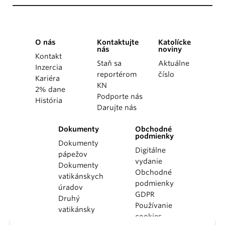
O nás
Kontaktujte
Katolícke
nás
noviny
Kontakt
Staň sa
Aktuálne
Inzercia
reportérom
číslo
Kariéra
KN
2% dane
Podporte nás
História
Darujte nás
Dokumenty
Obchodné
podmienky
Dokumenty
Digitálne
pápežov
vydanie
Dokumenty
Obchodné
vatikánskych
podmienky
úradov
GDPR
Druhý
Používanie
vatikánsky
cookies
koncil