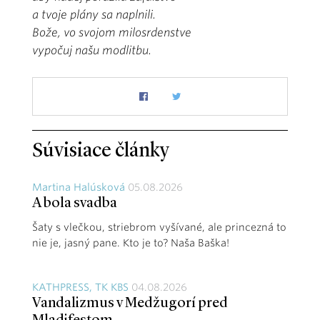
a tvoje plány sa naplnili.
Bože, vo svojom milosrdenstve
vypočuj našu modlitbu.
Súvisiace články
Martina Halúsková
05.08.2026
A bola svadba
Šaty s vlečkou, striebrom vyšívané, ale princezná to
nie je, jasný pane. Kto je to? Naša Baška!
KATHPRESS, TK KBS
04.08.2026
Vandalizmus v Medžugorí pred