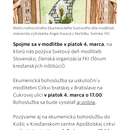
Motto tohtoročného Ekumenického Svetového dňa modlitieb
znázornila výšivkárka Angie Foxová z Norfolku. Snímka: FKI
Spojme sa v modlitbe v piatok 4. marca
, na
ktorú nás pozýva Svetový deň modlitieb
Slovensko, členská organizácia FKI (fórum
kresťanských inštitúcií).
Ekumenická bohoslužba sa uskutoční v
modlitebni Cirkvi bratskej v Bratislave na
Cukrovej ulici
v piatok 4. marca o 17.00
.
Bohoslužba sa bude vysielať
aj online
.
Pozývame aj na ekumenickú bohoslužbu do
Košíc v Kresťanskom centre Apoštolskej cirkvi