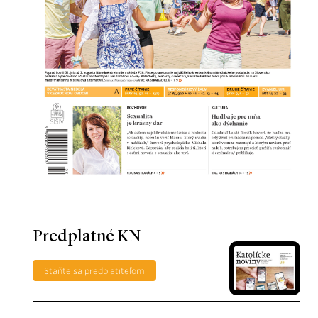
Predplatné KN
Staňte sa predplatiteľom