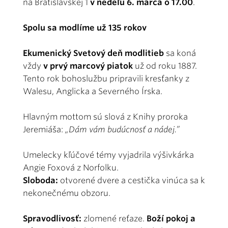
na Bratislavskej 1
v nedeľu 6. marca o 17.00
.
Spolu sa modlíme už 135 rokov
Ekumenický Svetový deň modlitieb
sa koná
vždy
v prvý marcový piatok
už od roku 1887.
Tento rok bohoslužbu pripravili kresťanky z
Walesu, Anglicka a Severného Írska.
Hlavným mottom sú slová z Knihy proroka
Jeremiáša:
„Dám vám budúcnosť a nádej.”
Umelecky kľúčové témy vyjadrila výšivkárka
Angie Foxová z Norfolku.
Sloboda:
otvorené dvere a cestička vinúca sa k
nekonečnému obzoru.
Spravodlivosť:
zlomené reťaze.
Boží pokoj a