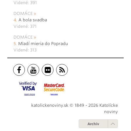
Videné: 391
DOMÁCE
A bola svadba
Videné: 371
DOMÁCE
Mladí mieria do Popradu
Videné: 313
katolickenoviny.sk © 1849 - 2026 Katolícke
noviny
Archív