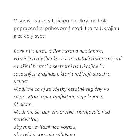
V súvislosti so situáciou na Ukrajine bola
pripravená aj príhovorná modlitba za Ukrajinu
a za celý svet:
Bože minulosti, prítomnosti a budúcnosti,
vo svojich myšlienkach a modlitbách sme spojení
s našimi bratmi a sestrami na Ukrajine i v
susedných krajinách, ktorí prežívajú strach a
úzkosť.
Modlíme sa aj za všetky ostatné regióny vo
svete, ktoré trpia konfliktmi, nepokojmi a
útlakom.
Modlíme sa, aby zmierenie triumfovalo nad
nenávisťou,
aby mier zvíťazil nad vojnou,
aby nádej porazila zúfalstvo