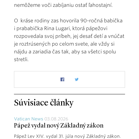
nemôžeme voči zabíjaniu ostať ľahostajní.
O kráse rodiny zas hovorila 90-ročná babička
i prababička Rina Lugari, ktorá pápežovi
rozpovedala svoj príbeh, jej desať detí a vnúčat
je roztrúsených po celom svete, ale vždy si
nájdu a zariadia čas tak, aby sa všetci spolu
stretli.
Súvisiace články
Vatican News
03.08.2026
Pápež vydal nový Základný zákon
Pápež Lev XIV. vydal 31. júla nový Základný zákon.