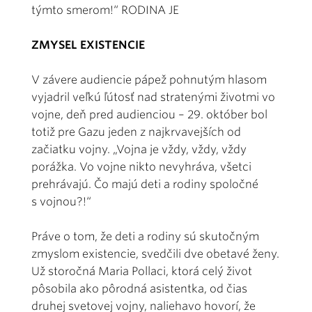
týmto smerom!“ RODINA JE
ZMYSEL EXISTENCIE
V závere audiencie pápež pohnutým hlasom
vyjadril veľkú ľútosť nad stratenými životmi vo
vojne, deň pred audienciou – 29. október bol
totiž pre Gazu jeden z najkrvavejších od
začiatku vojny. „Vojna je vždy, vždy, vždy
porážka. Vo vojne nikto nevyhráva, všetci
prehrávajú. Čo majú deti a rodiny spoločné
s vojnou?!“
Práve o tom, že deti a rodiny sú skutočným
zmyslom existencie, svedčili dve obetavé ženy.
Už storočná Maria Pollaci, ktorá celý život
pôsobila ako pôrodná asistentka, od čias
druhej svetovej vojny, naliehavo hovorí, že