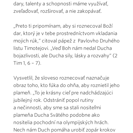
dary, talenty a schopnosti máme využívať,
zveľaďovať, rozširovať, a nie zakopávať.
„Preto ti pripomínam, aby si roznecoval Boží
dar, ktorý je v tebe prostredníctvom vkladania
mojich rúk,“ citoval pápež z Pavlovho Druhého
listu Timotejovi. „Veď Boh nám nedal Ducha
bojazlivosti, ale Ducha sily, lásky a rozvahy“ (2
Tim 1, 6 – 7).
Vysvetlil, že sloveso roznecovať naznačuje
obraz toho, kto fúka do ohňa, aby roznietil jeho
plameň. „To je krásny cieľ pre nadchádzajúci
jubilejný rok. Odstrániť popol rutiny
a nečinnosti, aby sme sa stali nositeľmi
plameňa Ducha Svätého podobne ako
nositelia pochodní na olympijských hrách.
Nech nám Duch pomáha urobiť zopár krokov