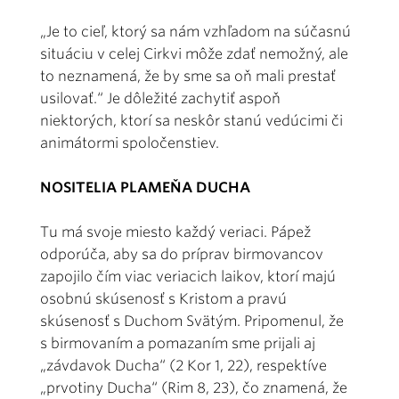
„Je to cieľ, ktorý sa nám vzhľadom na súčasnú
situáciu v celej Cirkvi môže zdať nemožný, ale
to neznamená, že by sme sa oň mali prestať
usilovať.“ Je dôležité zachytiť aspoň
niektorých, ktorí sa neskôr stanú vedúcimi či
animátormi spoločenstiev.
NOSITELIA PLAMEŇA DUCHA
Tu má svoje miesto každý veriaci. Pápež
odporúča, aby sa do príprav birmovancov
zapojilo čím viac veriacich laikov, ktorí majú
osobnú skúsenosť s Kristom a pravú
skúsenosť s Duchom Svätým. Pripomenul, že
s birmovaním a pomazaním sme prijali aj
„závdavok Ducha“ (2 Kor 1, 22), respektíve
„prvotiny Ducha“ (Rim 8, 23), čo znamená, že