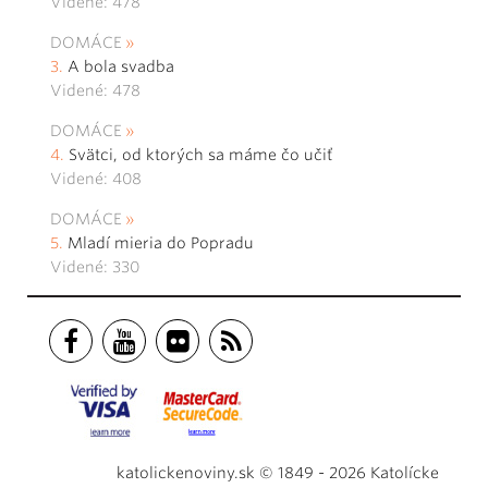
Videné: 478
DOMÁCE
A bola svadba
Videné: 478
DOMÁCE
Svätci, od ktorých sa máme čo učiť
Videné: 408
DOMÁCE
Mladí mieria do Popradu
Videné: 330
katolickenoviny.sk © 1849 - 2026 Katolícke