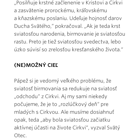
„Posilňuje krstné začlenenie v Kristovi a Cirkvi
a zasvätenie prorockému, kráľovskému
a kňazskému poslaniu. Udeľuje hojnosť darov
Ducha Svätého,“ pokračoval. „Ak je teda krst
sviatosťou narodenia, birmovanie je sviatosťou
rastu. Preto je tiež sviatosťou svedectva, lebo
úzko súvisí so zrelosťou kresťanského života.“
(NE)MOŽNÝ CIEĽ
Pápež si je vedomý veľkého problému, že
sviatosť birmovania sa redukuje na sviatosť
„odchodu“ z Cirkvi. Aj my sami niekedy
počujeme, že je to „rozlúčkový deň“ pre
mladých s Cirkvou. Ale musíme dosiahnuť
opak, teda „aby bola sviatosťou začiatku
aktívnej účasti na živote Cirkvi“, vyzval Svätý
Otec.