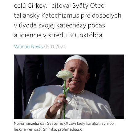
celú Cirkev,“ citoval Svätý Otec
taliansky Katechizmus pre dospelých
v úvode svojej katechézy počas
audiencie v stredu 30. októbra.
Vatican News
05.11.2024
Novomanželia dali Svätému Otcovi biely karafiát, symbol
lásky a vernosti. Snímka: profimedia.sk