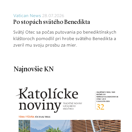
Vatican News
28.07.2026
Po stopách svätého Benedikta
Svätý Otec sa počas putovania po benediktínskych
kláštoroch pomodlil pri hrobe svätého Benedikta a
zveril mu svoju prosbu za mier.
Najnovšie KN