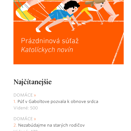
Najčítanejšie
DOMÁCE
Púť v Gaboltove pozvala k obnove srdca
Videné: 500
DOMÁCE
Nezabúdajme na starých rodičov