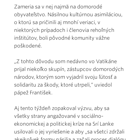
Zameria sa v nej najmä na domorodé
obyvateľstvo. Násilnou kultúrnou asimiláciou,
o ktorú sa pričinili aj mnohí veriaci, v
niektorých prípadoch i členovia rehoľných
inštitútov, boli pôvodné komunity vážne
poškodené.
„Z tohto dôvodu som nedávno vo Vatikáne
prijal niekoľko skupín, zástupcov domorodých
národov, ktorým som vyjadril svoju ľútosť a
solidaritu za škody, ktoré utrpeli,“ uviedol
pápež František.
Aj tento týždeň zopakoval výzvu, aby sa
všetky strany angažované v sociálno-
ekonomickej a politickej kríze na Srí Lanke
usilovali o jej vyriešenie a aby „sa všetci zdržali
akejkoľvek formy násilia a začali proces dialógu