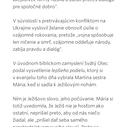
pre spoločné dobro“.
V súvislosti s pretrvávajúcim konfliktom na
Ukrajine vyslovil želanie obnoviť úsilie o
vzájomné rokovania, pretože „vojna spôsobuje
len ničenie a smrť, vzájomne oddeľuje národy,
zabíja pravdu a dialóg“.
V úvodnom biblickom zamyslení Svätý Otec
podal vysvetlenie
lepšieho podielu
, ktorý si
v evanjeliu toho dňa vybrala Martina sestra
Mária, keď si sadla k Ježišovým nohám.
Ním je Ježišovo slovo, jeho počúvanie. Mária si
totiž uvedomila, že Ježiš nie je hosťom ako
ostatní, neprišiel preto, aby od nás niečo
žiadal, ale „prišiel dať seba samého