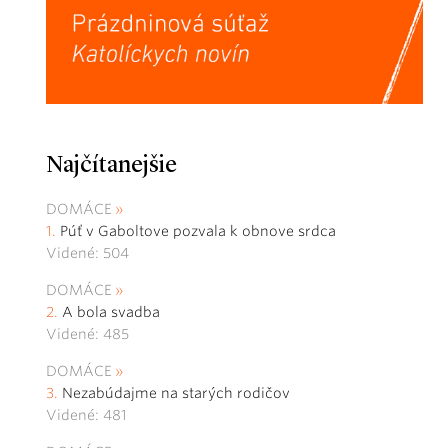
Najčítanejšie
DOMÁCE
Púť v Gaboltove pozvala k obnove srdca
Videné: 504
DOMÁCE
A bola svadba
Videné: 485
DOMÁCE
Nezabúdajme na starých rodičov
Videné: 481