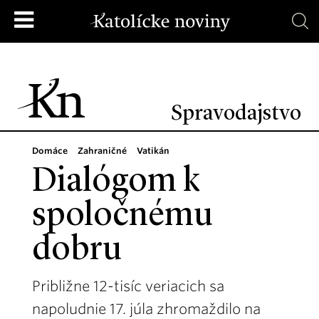
Spravodajstvo
Domáce
Zahraničné
Vatikán
Dialógom k
spoločnému
dobru
Približne 12-tisíc veriacich sa
napoludnie 17. júla zhromaždilo na