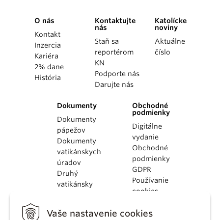
O nás
Kontaktujte
Katolícke
nás
noviny
Kontakt
Staň sa
Aktuálne
Inzercia
reportérom
číslo
Kariéra
KN
2% dane
Podporte nás
História
Darujte nás
Dokumenty
Obchodné
podmienky
Dokumenty
Digitálne
pápežov
vydanie
Dokumenty
Obchodné
vatikánskych
podmienky
úradov
GDPR
Druhý
Používanie
vatikánsky
cookies
koncil
Dokumenty
Vaše nastavenie cookies
KBS