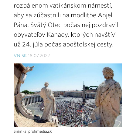
rozpálenom vatikánskom námestí,
aby sa zúčastnili na modlitbe Anjel
Pána. Svätý Otec počas nej pozdravil
obyvateľov Kanady, ktorých navštívi
už 24. júla počas apoštolskej cesty.
VN SK
18.07.2022
Snímka: profimedia.sk