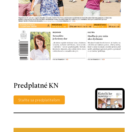
Predplatné KN
Staňte sa predplatiteľom